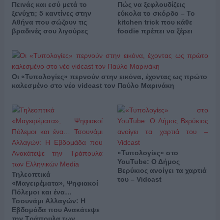
Πεινάς και εσύ μετά το
Πώς να ξεφλουδίζεις
ξενύχτι; 5 καντίνες στην
εύκολα το σκόρδο – Το
Αθήνα που σώζουν τις
kitchen trick που κάθε
βραδινές σου λιγούρες
foodie πρέπει να ξέρει
Οι «Τυπολογίες» περνούν στην εικόνα, έχοντας ως πρώτο
καλεσμένο στο νέο vidcast τον Παύλο Μαρινάκη
«Τυπολογίες» στο
YouTube: Ο Δήμος
Βερύκιος ανοίγει τα χαρτιά
Τηλεοπτικά
του – Vidcast
«Μαγειρέματα», Ψηφιακοί
Πόλεμοι και ένα…
Τσουνάμι Αλλαγών: Η
Εβδομάδα που Ανακάτεψε
την Τράπουλα των