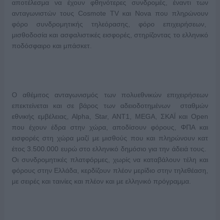
αποτέλεσμα να έχουν φθηνότερες συνδρομές, έναντι των
ανταγωνιστών τους Cosmote TV και Nova που πληρώνουν
φόρο συνδρομητικής τηλεόρασης, φόρο επιχειρήσεων,
μισθοδοσία και ασφαλιστικές εισφορές, στηρίζοντας το ελληνικό
ποδόσφαιρο και μπάσκετ.
Ο αθέμιτος ανταγωνισμός των πολυεθνικών επιχειρήσεων
επεκτείνεται και σε βάρος των αδειοδοτημένων σταθμών
εθνικής εμβέλειας, Alpha, Star, ANT1, MEGA, ΣΚΑΪ και Open
που έχουν έδρα στην χώρα, απoδίσουν φόρους, ΦΠΑ και
εισφορές στη χώρα μαζί με μισθούς που και πληρώνουν κατ
έτος 3.500.000 ευρώ στο ελληνικό δημόσιο για την άδειά τους.
Οι συνδρομητικές πλατφόρμες, χωρίς να καταβάλουν τέλη και
φόρους στην Ελλάδα, κερδίζουν πλέον μερίδιο στην τηλεθέαση,
με σειρές και ταινίες και πλέον και με ελληνικό πρόγραμμα.