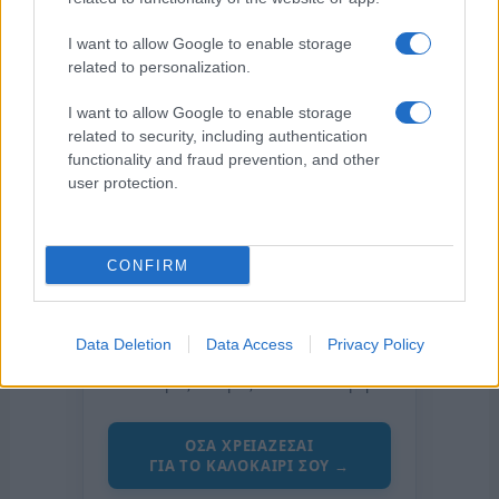
I want to allow Google to enable storage
related to personalization.
I want to allow Google to enable storage
related to security, including authentication
functionality and fraud prevention, and other
user protection.
CONFIRM
της Ζωής μας
Οι άνθρωποι, οι αυθεντικές ιστορίες,
Data Deletion
Data Access
Privacy Policy
το ελληνικό καλοκαίρι και ένας
πολιτισμός που μας ενώνει κάθε μέρα.
ΟΣΑ ΧΡΕΙΑΖΕΣΑΙ
ΓΙΑ ΤΟ ΚΑΛΟΚΑΙΡΙ ΣΟΥ →