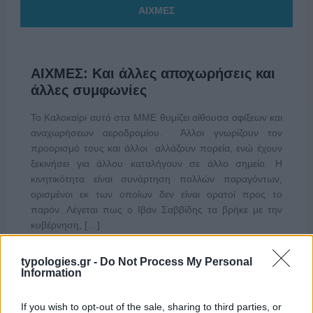
ΑΙΧΜΕΣ
ΑΙΧΜΕΣ: Και άλλες αποχωρήσεις και
άλλες συμφωνίες
Το Καλοκαίρι αυτό στα ΜΜΕ θυμίζει αίθουσα αφίξεων και
αναχωρήσεων αεροδρομίου. Άλλοι γνωρίζουν τον
προορισμό τους και άλλοι αλλάζουν πορεία, ενώ έχουν
ξεκινήσει για άλλου καταλήγουν σε άλλο σημείο. Η
κινητικότητα είναι συνάρτηση πολλών παραγόντων,
ορισμένοι εκ των οποίων δεν είναι ορατοί προς το
παρόν. Λέγεται πως ο Ιβάν Σαββίδης τα βρήκε με την
κυβέρνηση, […]
typologies.gr -
Do Not Process My Personal
Information
If you wish to opt-out of the sale, sharing to third parties, or