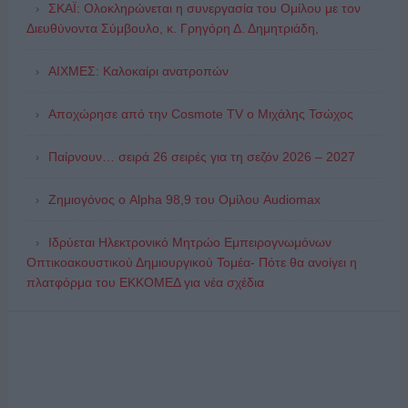
ΣΚΑΪ: Ολοκληρώνεται η συνεργασία του Ομίλου με τον
Διευθύνοντα Σύμβουλο, κ. Γρηγόρη Δ. Δημητριάδη,
ΑΙΧΜΕΣ: Καλοκαίρι ανατροπών
Αποχώρησε από την Cosmote TV o Μιχάλης Τσώχος
Παίρνουν… σειρά 26 σειρές για τη σεζόν 2026 – 2027
Ζημιογόνος ο Alpha 98,9 του Ομίλου Audiomax
Ιδρύεται Ηλεκτρονικό Μητρώο Εμπειρογνωμόνων
Οπτικοακουστικού Δημιουργικού Τομέα- Πότε θα ανοίγει η
πλατφόρμα του ΕΚΚΟΜΕΔ για νέα σχέδια