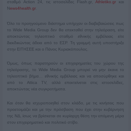
σταθμό Action 24, τις ιστοσελίδες Flash.gr,
Athletiko.gr
και
N
ews4health.gr
.
Όλο το προηγούμενο διάστημα υπήρχαν οι διαβεβαιώσεις πως
το Wide Media Group δεν θα επεκταθεί στην τηλεόραση, είτε
αποκτώντας τηλεοπτικό σταθμό εθνικής εμβέλειας είτε
διεκδικώντας άδεια από το ΕΣΡ. Τη γραμμή αυτή υποστήριξε
στην ΕΙΤΗΣΕΕ και ο Πάνος Κυριακόπουλος.
Όμως, όπως παρατηρούν οι επιχειρηματίες του χώρου της
τηλεόρασης, το Wide Media Group μπορεί να μην έκανε το
τηλεοπτικό βήμα… εθνικής εμβέλειας και να αποσύρθηκε και
από το Attica TV, αλλά επεκτείνεται στις ιστοσελίδες,
αποκτώντας νέα συγκροτήματα.
Και όταν θα ισχυροποιηθεί στον κλάδο, με τις κινήσεις που
προετοιμάζει και με την πρόσβαση που έχει στην κυβέρνηση
της ΝΔ, ίσως να βρίσκεται σε κυρίαρχη θέση την επόμενη μέρα
στον επιχειρηματικό και πολιτικό στίβο.