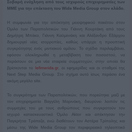
Σοβαρή ενόχληση από τους ισχυρούς επιχειρηματίες των
ΜΜΕ για την επέκταση του Wide Media Group στον κλάδο.
Η συμφωνία για την απόκτηση μειοψηφικού πακέτου στον
Όμιλο των Παραπολιτικών του Γιάννη Κουρτάκη από τους
Δημήτρη Μπάκο, Γιάννη Καϋμενάκη και Αλέξανδρο Εξάρχου
δημιουργεί νέες ισορροπίες, καθώς υπάρχει η προοπτική
συγκρότησης ενός μιντιακού ομίλου. Το σχέδιο περιλαμβάνει,
εφόσον ολοκληρωθεί η μεταβίβαση του ποσοστού, να
περάσουν σε μια νέα εταιρεία συμμετοχών, στην οποία θα
βρίσκονται το
Iefimerida.gr
, οι εφημερίδες και οι σταθμοί της
Next Step Media Group. Στο σχήμα αυτό ίσως περάσει ένα
ακόμη μεγάλο site.
Το συγκρότημα των Παραπολιτικών, που πορεύτηκε μαζί με
τον επιχειρηματία Βαγγέλη Μαρινάκη, διευρύνει λοιπόν τις
συμμαχίες του με τους ανθρώπους που συγκροτούν τον
ισχυρό κατασκευαστικό Όμιλο Aktor και απέκτησαν την
Παγκρήτια Τράπεζα, ενώ διαθέτουν τον Αστέρα Τρίπολης και
μέσω της Wide Media Group τον περιφερειακό τηλεοπτικό