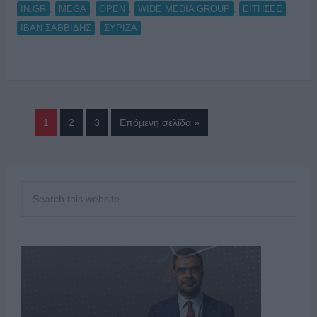
,
,
,
,
,
IN.GR
MEGA
OPEN
WIDE MEDIA GROUP
ΕΙΤΗΣΕΕ
,
ΙΒΑΝ ΣΑΒΒΙΔΗΣ
ΣΥΡΙΖΑ
1
2
3
Επόμενη σελίδα »