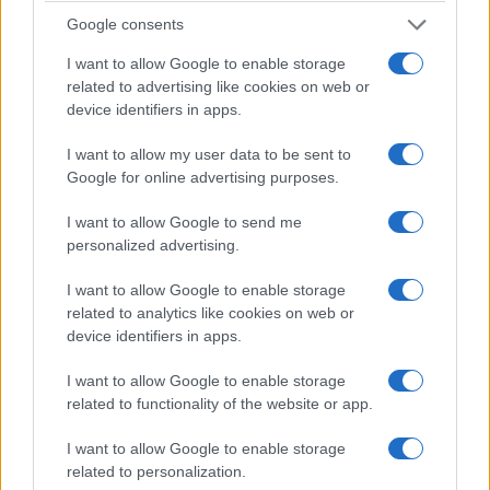
Αττική-Θα θεωρούνται πρόγραμμα οι
Google consents
τηλεπωλήσεις ή όχι;
I want to allow Google to enable storage
related to advertising like cookies on web or
07/01/2026
device identifiers in apps.
I want to allow my user data to be sent to
Google for online advertising purposes.
I want to allow Google to send me
personalized advertising.
I want to allow Google to enable storage
related to analytics like cookies on web or
device identifiers in apps.
I want to allow Google to enable storage
ΤΟ ΠΑΡΟΝ ΠΑΡΟΥΣΙΑΖΕΙ ΤΟ ΝΕΟ ΚΕΙΜΕΝΟΥ ΤΟΥ ΣΧΕΔΙΟ
related to functionality of the website or app.
ΝΟΜΟΥ ΠΟΥ ΒΡΙΣΚΕΤΑΙ ΣΕ ΑΤΥΠΗ ΔΙΑΒΟΥΛΕΥΣΗ
Πληροφορίες αναφέρουν πως η κυβέρνηση έχει συντάξει ένας
I want to allow Google to enable storage
ασαφές προσχέδιο για την αδειοδότηση των περιφερειακών
related to personalization.