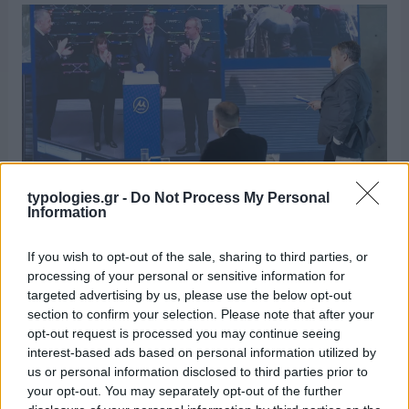
typologies.gr -
Do Not Process My Personal
Information
If you wish to opt-out of the sale, sharing to third parties, or
Μια εκρηκτική ανάπτυξη παρουσιάζει η επιχειρηματική
processing of your personal or sensitive information for
τριανδρία των Δημήτρη Μπάκου, Γιάννη Καυμενάκη και
targeted advertising by us, please use the below opt-out
Αλέξανδρου Εξάρχου. Μέσα σε επτά χρόνια, από το 2019 έως
section to confirm your selection. Please note that after your
και σήμερα, κατά τη διάρκεια της διακυβέρνησης της χώρας
opt-out request is processed you may continue seeing
από τη ΝΔ, έχουν επεκταθεί στους περισσότερους …
Διαβάστε
interest-based ads based on personal information utilized by
us or personal information disclosed to third parties prior to
Περισσότερα...
your opt-out. You may separately opt-out of the further