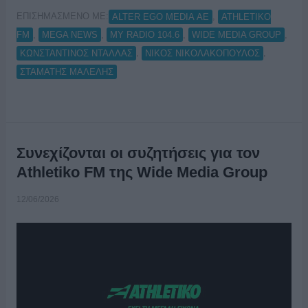
ΕΠΙΣΗΜΑΣΜΕΝΟ ΜΕ:
,
ALTER EGO MEDIA ΑΕ
ATHLETIKO
,
,
,
,
FM
MEGA NEWS
MY RADIO 104.6
WIDE MEDIA GROUP
,
,
ΚΩΝΣΤΑΝΤΙΝΟΣ ΝΤΑΛΛΑΣ
ΝΙΚΟΣ ΝΙΚΟΛΑΚΟΠΟΥΛΟΣ
ΣΤΑΜΑΤΗΣ ΜΑΛΕΛΗΣ
Συνεχίζονται οι συζητήσεις για τον
Athletiko FM της Wide Media Group
12/06/2026