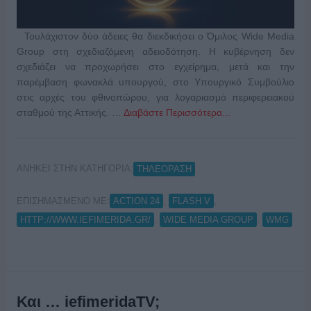
Τουλάχιστον δύο άδειες θα διεκδικήσει ο Όμιλος Wide Media
Group στη σχεδιαζόμενη αδειοδότηση. Η κυβέρνηση δεν
σχεδιάζει να προχωρήσει στο εγχείρημα, μετά και την
παρέμβαση φωνακλά υπουργού, στο Υπουργικό Συμβούλιο
στις αρχές του φθινοπώρου, για λογαριασμό περιφερειακού
σταθμού της Αττικής. …
Διαβάστε Περισσότερα...
ΑΝΗΚΕΙ ΣΤΗΝ ΚΑΤΗΓΟΡΙΑ:
ΤΗΛΕΟΡΑΣΗ
ΕΠΙΣΗΜΑΣΜΕΝΟ ΜΕ:
,
,
ACTION 24
FLASH V
,
,
HTTP://WWW.IEFIMERIDA.GR/
WIDE MEDIA GROUP
WMG
Και … iefimeridaTV;