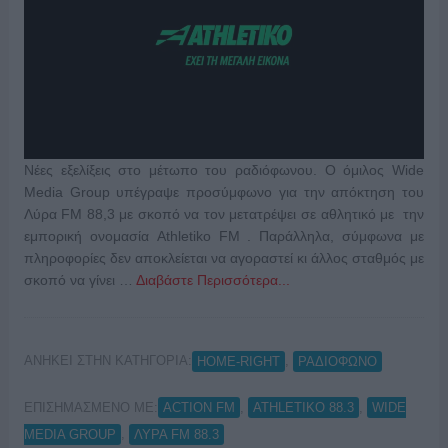
Νέες εξελίξεις στο μέτωπο του ραδιόφωνου. Ο όμιλος Wide
Media Group υπέγραψε προσύμφωνο για την απόκτηση του
Λύρα FM 88,3 με σκοπό να τον μετατρέψει σε αθλητικό με την
εμπορική ονομασία Athletiko FM . Παράλληλα, σύμφωνα με
πληροφορίες δεν αποκλείεται να αγοραστεί κι άλλος σταθμός με
σκοπό να γίνει …
Διαβάστε Περισσότερα...
ΑΝΗΚΕΙ ΣΤΗΝ ΚΑΤΗΓΟΡΙΑ:
,
HOME-RIGHT
ΡΑΔΙΟΦΩΝΟ
ΕΠΙΣΗΜΑΣΜΕΝΟ ΜΕ:
,
,
ACTION FM
ATHLETIKO 88.3
WIDE
,
MEDIA GROUP
ΛΥΡΑ FM 88.3