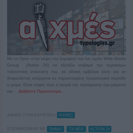
Με το Open στην κόψη του ξυραφιού και τον ομίλο Wide Media
Group (Action 24) να εξετάζει σοβαρά την περαιτέρω
τηλεοπτική επέκταση του, σε εθνική εμβέλεια (όσο και αν
διαψεύδεται) εισέρχεται σε παρατεταμένη προεκλογική περίοδο
η χώρα. Είναι σαφές πως η αγορά της τηλεόρασης έχει μικρύνει
και …
Διαβάστε Περισσότερα...
ΑΝΗΚΕΙ ΣΤΗΝ ΚΑΤΗΓΟΡΙΑ:
ΑΙΧΜΕΣ
ΕΠΙΣΗΜΑΣΜΕΝΟ ΜΕ:
,
,
,
"ΒΗΜΑ"
"ΤΑ ΝΕΑ"
ACTION 24