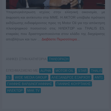
Υπερσυγκέντρωση ισχύος στην ελληνική οικονομία, με
έκφραση και αντίκτυπο στα ΜΜΕ. Η AKTOR υπέβαλε πρόταση
εκδήλωσης ενδιαφέροντος προς τη Motor Oil για την απόκτηση
πλειοψηφικού ποσοστού στις ΗΛΕΚΤΩΡ και THALIS ES,
εταιρείες που δραστηριοποιούνται στον κλάδο της διαχείρισης
αποβλήτων και των …
Διαβάστε Περισσότερα...
ΑΝΗΚΕΙ ΣΤΗΝ ΚΑΤΗΓΟΡΙΑ:
ΤΗΛΕΟΡΑΣΗ
ΕΠΙΣΗΜΑΣΜΕΝΟ ΜΕ:
,
,
,
ALPHA
MOTOR OIL
STAR
THALIS
,
,
,
,
ES
WIDE MEDIA GROUP
ΑΛΕΞΑΝΔΡΟΣ ΕΞΑΡΧΟΥ
ΑΝΤ1
,
,
ΓΙΑΝΝΗΣ ΒΑΡΔΙΝΟΓΙΑΝΝΝΗΣ
ΓΙΑΝΝΗΣ ΚΟΥΡΤΑΚΗΣ
,
ΗΛΕΚΤΩΡ
ΜΑΚ TV