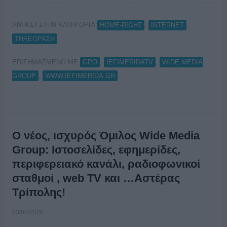
ΑΝΗΚΕΙ ΣΤΗΝ ΚΑΤΗΓΟΡΙΑ:
,
,
HOME-RIGHT
INTERNET
ΤΗΛΕΟΡΑΣΗ
ΕΠΙΣΗΜΑΣΜΕΝΟ ΜΕ:
,
,
GPO
IEFIMERIDATV
WIDE MEDIA
,
GROUP
WWW.IEFIMERIDA.GR
Ο νέος, ισχυρός Όμιλος Wide Media
Group: Ιστοσελίδες, εφημερίδες,
περιφερειακό κανάλι, ραδιοφωνικοί
σταθμοί , web TV και …Αστέρας
Τρίπολης!
03/02/2026