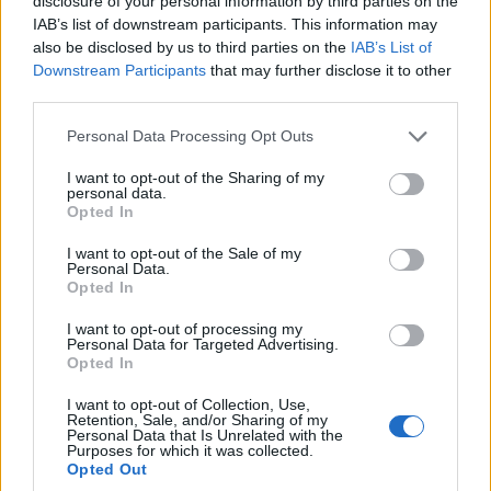
disclosure of your personal information by third parties on the
IAB’s list of downstream participants. This information may
ΑΝΗΚΕΙ ΣΤΗΝ ΚΑΤΗΓΟΡΙΑ:
,
,
HOME-LEFT
INTERNET
also be disclosed by us to third parties on the
IAB’s List of
Downstream Participants
that may further disclose it to other
,
ΡΑΔΙΟΦΩΝΟ
ΤΗΛΕΟΡΑΣΗ
third parties.
ΕΠΙΣΗΜΑΣΜΕΝΟ ΜΕ:
,
,
"PARAPOLITIKA"
«ΑΠΟΓΕΥΜΑΤΙΝΗ»
Please note that this website/app uses one or more Google
Personal Data Processing Opt Outs
,
,
,
,
ACTION 24
ATHLETIKO TV
FLASH TV
INTELEXT LTD
services and may gather and store information including but
not limited to your visit or usage behaviour. You may click to
I want to opt-out of the Sharing of my
,
,
,
NEW MEDIA
NEXT STEP MEDIA
NOTES 96
personal data.
grant or deny consent to Google and its third-party tags to
Opted In
,
,
PARAPOLITIKA.GR
POWERGAME.GR
WIDE MEDIA
use your data for below specified purposes in below Google
,
,
,
GROUP
WWW.BOVARY.GR
WWW.CARANDMOTOR.GR
consent section.
I want to opt-out of the Sale of my
Personal Data.
,
,
WWW.ECONOMISTAS.GR
WWW.IEFIMERIDA.GR
ΓΙΑΝΝΗΣ
Opted In
,
,
ΚΟΥΡΤΑΚΗΣ
ΜΕΛΩΔΙΑ ΘΕΣΣΑΛΟΝΙΚΗΣ 98
ΠΑΡΑΠΟΛΙΤΙΚΑ
,
,
I want to opt-out of processing my
90.1
ΣΟΦΙΑ ΓΙΑΝΝΑΚΑ
ΧΡΗΣΤΟΣ ΡΑΠΤΗΣ
Personal Data for Targeted Advertising.
Opted In
I want to opt-out of Collection, Use,
Retention, Sale, and/or Sharing of my
Personal Data that Is Unrelated with the
Purposes for which it was collected.
Φάκελος περιφερειακές άδειες:
Opted Out
Ετήσιο τέλος 60.000 ευρώ για την