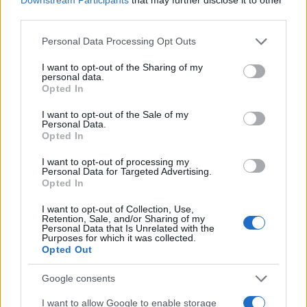
third parties.
Please note that this website/app uses one or more Google
Personal Data Processing Opt Outs
services and may gather and store information including but
not limited to your visit or usage behaviour. You may click to
I want to opt-out of the Sharing of my
personal data.
grant or deny consent to Google and its third-party tags to
Opted In
use your data for below specified purposes in below Google
consent section.
I want to opt-out of the Sale of my
Personal Data.
Opted In
I want to opt-out of processing my
Personal Data for Targeted Advertising.
Opted In
I want to opt-out of Collection, Use,
Retention, Sale, and/or Sharing of my
Personal Data that Is Unrelated with the
της Ζωής μας
Purposes for which it was collected.
Opted Out
Οι άνθρωποι, οι αυθεντικές ιστορίες,
το ελληνικό καλοκαίρι και ένας
Google consents
πολιτισμός που μας ενώνει κάθε μέρα.
I want to allow Google to enable storage