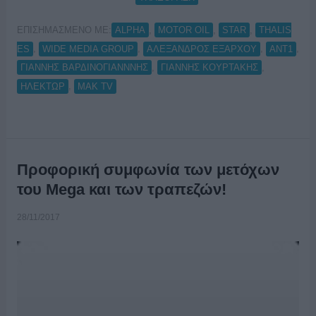
ΕΠΙΣΗΜΑΣΜΕΝΟ ΜΕ:
,
,
,
ALPHA
MOTOR OIL
STAR
THALIS
,
,
,
,
ES
WIDE MEDIA GROUP
ΑΛΕΞΑΝΔΡΟΣ ΕΞΑΡΧΟΥ
ΑΝΤ1
,
,
ΓΙΑΝΝΗΣ ΒΑΡΔΙΝΟΓΙΑΝΝΝΗΣ
ΓΙΑΝΝΗΣ ΚΟΥΡΤΑΚΗΣ
,
ΗΛΕΚΤΩΡ
ΜΑΚ TV
Προφορική συμφωνία των μετόχων
του Mega και των τραπεζών!
28/11/2017