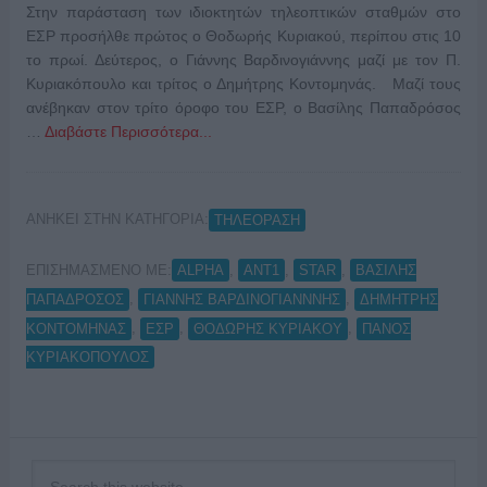
Στην παράσταση των ιδιοκτητών τηλεοπτικών σταθμών στο
ΕΣΡ προσήλθε πρώτος ο Θοδωρής Κυριακού, περίπου στις 10
το πρωί. Δεύτερος, ο Γιάννης Βαρδινογιάννης μαζί με τον Π.
Κυριακόπουλο και τρίτος ο Δημήτρης Κοντομηνάς. Μαζί τους
ανέβηκαν στον τρίτο όροφο του ΕΣΡ, ο Βασίλης Παπαδρόσος
…
Διαβάστε Περισσότερα...
ΑΝΗΚΕΙ ΣΤΗΝ ΚΑΤΗΓΟΡΙΑ:
ΤΗΛΕΟΡΑΣΗ
ΕΠΙΣΗΜΑΣΜΕΝΟ ΜΕ:
,
,
,
ALPHA
ANT1
STAR
ΒΑΣΙΛΗΣ
,
,
ΠΑΠΑΔΡΟΣΟΣ
ΓΙΑΝΝΗΣ ΒΑΡΔΙΝΟΓΙΑΝΝΝΗΣ
ΔΗΜΗΤΡΗΣ
,
,
,
ΚΟΝΤΟΜΗΝΑΣ
ΕΣΡ
ΘΟΔΩΡΗΣ ΚΥΡΙΑΚΟΥ
ΠΑΝΟΣ
ΚΥΡΙΑΚΟΠΟΥΛΟΣ