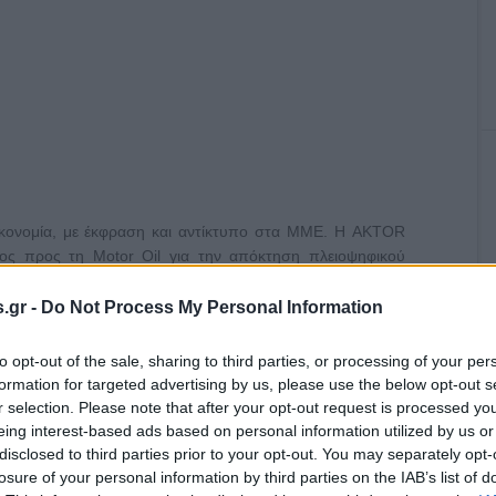
ικονομία, με έκφραση και αντίκτυπο στα ΜΜΕ. Η AKTOR
ος προς τη Motor Oil για την απόκτηση πλειοψηφικού
 εταιρείες που δραστηριοποιούνται στον κλάδο της
οντικών υποδομών. Ο Αλέξανδρος Εξάρχου είναι εκ των
.gr -
Do Not Process My Personal Information
 αναφοράς το Action 24 αλλά και τη συνεργασία με τον
ύς και ιστοσελίδες, όπως το
www.iefimerida.gr
. Η Motor
to opt-out of the sale, sharing to third parties, or processing of your per
γασία με τον Όμιλο ΑΝΤΕΝΝΑ (ΑΝΤ1, ΜΑΚ TV) και την Alter
formation for targeted advertising by us, please use the below opt-out s
 όμιλος έχει στη διάθεσή του ραδιοφωνικούς σταθμούς ή
r selection. Please note that after your opt-out request is processed y
eing interest-based ads based on personal information utilized by us or
disclosed to third parties prior to your opt-out. You may separately opt-
losure of your personal information by third parties on the IAB’s list of