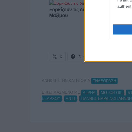
authenti
Ξορκίζουν τις διπλές εκλογές στο
Μαξίμου
X
Facebook
LinkedIn
ΑΝΗΚΕΙ ΣΤΗΝ ΚΑΤΗΓΟΡΙΑ:
ΤΗΛΕΟΡΑΣΗ
ΕΠΙΣΗΜΑΣΜΕΝΟ ΜΕ:
,
,
ALPHA
MOTOR OIL
S
,
,
ΕΞΑΡΧΟΥ
ΑΝΤ1
ΓΙΑΝΝΗΣ ΒΑΡΔΙΝΟΓΙΑΝΝΝΗ