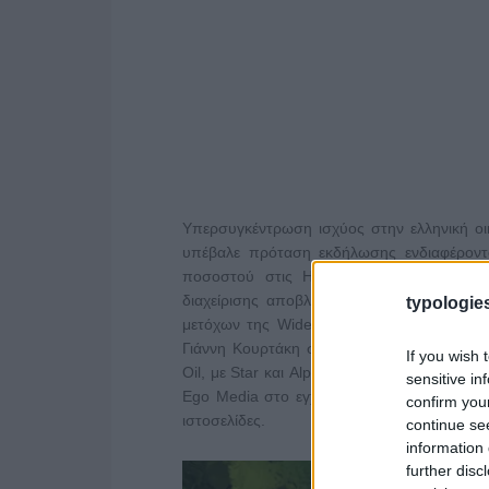
Υπερσυγκέντρωση ισχύος στην ελληνική ο
υπέβαλε πρόταση εκδήλωσης ενδιαφέροντ
ποσοστού στις ΗΛΕΚΤΩΡ και THALIS ES,
διαχείρισης αποβλήτων και των περιβαλλ
typologies
μετόχων της Wide Media Group, με σημείο
Γιάννη Κουρτάκη σε ραδιοφωνικούς σταθμο
If you wish 
Oil, με Star και Alpha, έχει συνάψει συνερ
sensitive in
Ego Media στο εγχείρημα της ΑΝΤ1+. Κάθε
confirm you
ιστοσελίδες.
continue se
information 
further disc