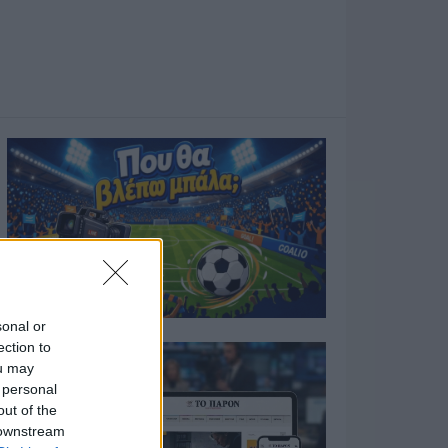
sonal or
ection to
ou may
 personal
out of the
 downstream