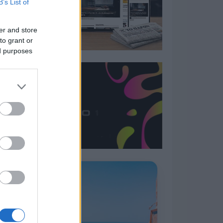
B’s List of
er and store
to grant or
ed purposes
Η ΣΤΗΛΗ ΜΑΣ