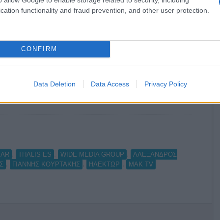
cation functionality and fraud prevention, and other user protection.
Ο καιρός των επομένων ημερών:
Κανονικός Αύγουστος με δυνατούς
CONFIRM
βοριάδες και σταδιακή άνοδο της
θερμοκρασίας
Data Deletion
Data Access
Privacy Policy
,
,
,
TAR
THALIS ES
WIDE MEDIA GROUP
ΑΛΕΞΑΝΔΡΟΣ
,
,
,
Σ
ΓΙΑΝΝΗΣ ΚΟΥΡΤΑΚΗΣ
ΗΛΕΚΤΩΡ
ΜΑΚ TV