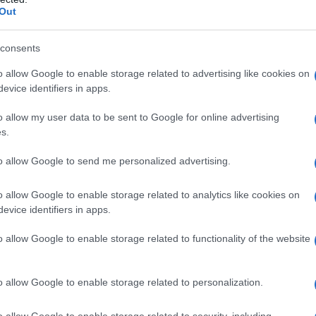
που αξίζει να δοκιμάσεις
Out
consents
Πώς να φτιάξεις το αγαπημένο φαγητό
o allow Google to enable storage related to advertising like cookies on
της Cardi B στο σπίτι σε λίγα λεπτά
evice identifiers in apps.
o allow my user data to be sent to Google for online advertising
s.
to allow Google to send me personalized advertising.
α,
Τηλεοπτικά «Μαγειρέματα», Ψηφιακοί
έο
Πόλεμοι και ένα… Τσουνάμι Αλλαγών: Η
Εβδομάδα που Ανακάτεψε την
o allow Google to enable storage related to analytics like cookies on
Τράπουλα των Ελληνικών Media
evice identifiers in apps.
o allow Google to enable storage related to functionality of the website
ς
ΤΣΟΥΝΑΜΙ ψηφιακής οργής…
o allow Google to enable storage related to personalization.
cast
συμπαρασύρει την κυβέρνηση
o allow Google to enable storage related to security, including