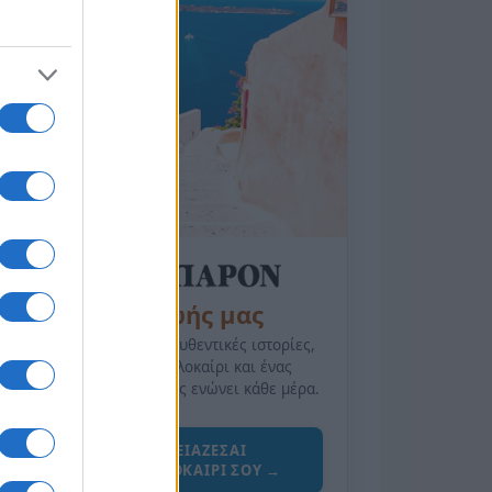
της Ζωής μας
Οι άνθρωποι, οι αυθεντικές ιστορίες,
το ελληνικό καλοκαίρι και ένας
πολιτισμός που μας ενώνει κάθε μέρα.
ΟΣΑ ΧΡΕΙΑΖΕΣΑΙ
ΓΙΑ ΤΟ ΚΑΛΟΚΑΙΡΙ ΣΟΥ →