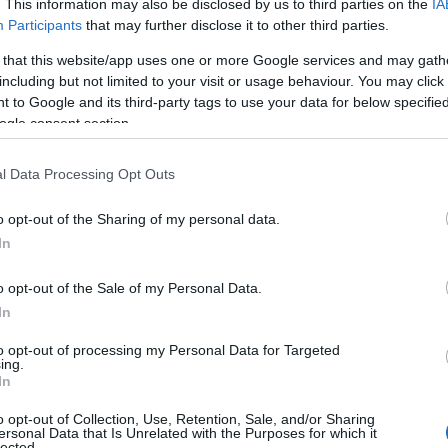
. This information may also be disclosed by us to third parties on the
IA
Participants
that may further disclose it to other third parties.
 that this website/app uses one or more Google services and may gath
including but not limited to your visit or usage behaviour. You may click 
 to Google and its third-party tags to use your data for below specifi
ogle consent section.
l Data Processing Opt Outs
Επιδότηση 528.000 ευρώ για τα
ας
«Φαντάσματα» στο Star
o opt-out of the Sharing of my personal data.
In
o opt-out of the Sale of my Personal Data.
In
Αυτό το εύκολο hairstyle παραλίας είναι
σου
ό,τι πιο chic για τα beach looks σου
to opt-out of processing my Personal Data for Targeted
ing.
In
o opt-out of Collection, Use, Retention, Sale, and/or Sharing
: Η
Fitness routine για το καλοκαίρι: 4 hacks
ersonal Data that Is Unrelated with the Purposes for which it
lected.