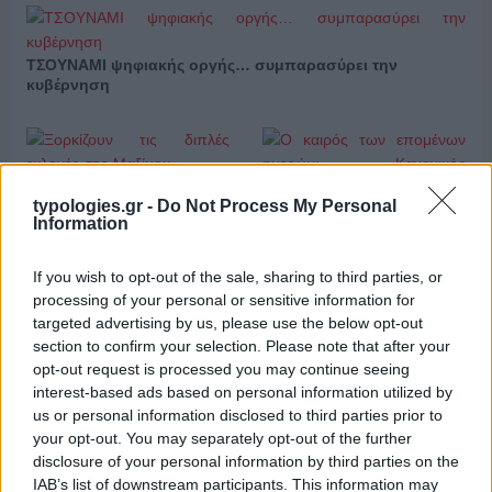
ΤΣΟΥΝΑΜΙ ψηφιακής οργής… συμπαρασύρει την
κυβέρνηση
Ξορκίζουν τις διπλές
typologies.gr -
Do Not Process My Personal
εκλογές στο Μαξίμου
Information
Ο καιρός των επομένων
If you wish to opt-out of the sale, sharing to third parties, or
ημερών: Κανονικός
Αύγουστος με δυνατούς
processing of your personal or sensitive information for
βοριάδες και σταδιακή
targeted advertising by us, please use the below opt-out
άνοδο της θερμοκρασίας
section to confirm your selection. Please note that after your
opt-out request is processed you may continue seeing
interest-based ads based on personal information utilized by
X
Facebook
LinkedIn
us or personal information disclosed to third parties prior to
your opt-out. You may separately opt-out of the further
disclosure of your personal information by third parties on the
IAB’s list of downstream participants. This information may
ΑΝΗΚΕΙ ΣΤΗΝ ΚΑΤΗΓΟΡΙΑ:
ΚΟΙΝΩΝΙΑ