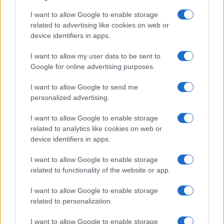
I want to allow Google to enable storage
related to advertising like cookies on web or
device identifiers in apps.
ΑΙΧΜΕΣ
I want to allow my user data to be sent to
Google for online advertising purposes.
I want to allow Google to send me
ΑΙΧΜΕΣ: Και άλλες αποχωρήσεις και
personalized advertising.
άλλες συμφωνίες
I want to allow Google to enable storage
Το Καλοκαίρι αυτό στα ΜΜΕ θυμίζει αίθουσα αφίξεων και
related to analytics like cookies on web or
αναχωρήσεων αεροδρομίου. Άλλοι γνωρίζουν τον
device identifiers in apps.
προορισμό τους και άλλοι αλλάζουν πορεία, ενώ έχουν
ξεκινήσει για άλλου καταλήγουν σε άλλο σημείο. Η
I want to allow Google to enable storage
κινητικότητα είναι συνάρτηση πολλών παραγόντων,
related to functionality of the website or app.
ορισμένοι εκ των οποίων δεν είναι ορατοί προς το
παρόν. Λέγεται πως ο Ιβάν Σαββίδης τα βρήκε με την
I want to allow Google to enable storage
κυβέρνηση, […]
related to personalization.
I want to allow Google to enable storage