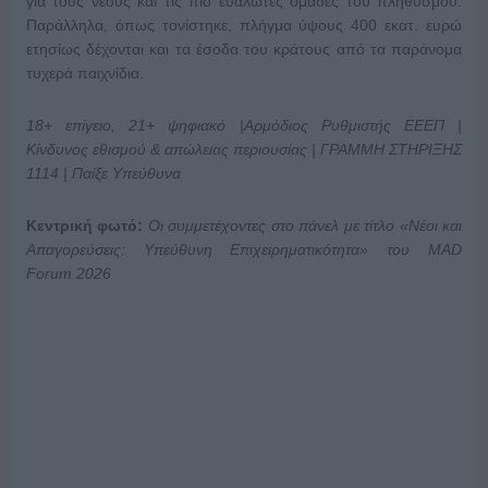
για τους νέους και τις πιο ευάλωτες ομάδες του πληθυσμού.
Παράλληλα, όπως τονίστηκε, πλήγμα ύψους 400 εκατ. ευρώ
ετησίως δέχονται και τα έσοδα του κράτους από τα παράνομα
τυχερά παιχνίδια.
18+ επίγειο, 21+ ψηφιακό |Αρμόδιος Ρυθμιστής ΕΕΕΠ |
Κίνδυνος εθισμού & απώλειας περιουσίας | ΓΡΑΜΜΗ ΣΤΗΡΙΞΗΣ
1114 | Παίξε Υπεύθυνα
Κεντρική φωτό:
Οι συμμετέχοντες στο πάνελ
με τίτλο «Νέοι και
Απαγορεύσεις: Υπεύθυνη Επιχειρηματικότητα» του
MAD
Forum
2026