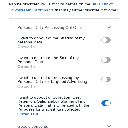
also be disclosed by us to third parties on the
IAB’s List of
Downstream Participants
that may further disclose it to other
ΕΠΙΣΗΜΑΣΜΕΝΟ ΜΕ:
,
,
MAD FORUM
ΔΕΛΤΙΟ ΤΥΠΟΥ
ΝΑΝΣΗ
third parties.
,
ΒΕΡΡΑ
ΟΜΙΛΟΣ ALLWYN
Please note that this website/app uses one or more Google
Personal Data Processing Opt Outs
services and may gather and store information including but
not limited to your visit or usage behaviour. You may click to
I want to opt-out of the Sharing of my
personal data.
grant or deny consent to Google and its third-party tags to
Opted In
use your data for below specified purposes in below Google
consent section.
I want to opt-out of the Sale of my
Personal Data.
Opted In
I want to opt-out of processing my
Personal Data for Targeted Advertising.
Opted In
I want to opt-out of Collection, Use,
Retention, Sale, and/or Sharing of my
Personal Data that Is Unrelated with the
Purposes for which it was collected.
Opted Out
Google consents