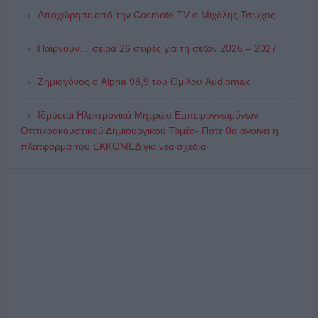
Αποχώρησε από την Cosmote TV o Μιχάλης Τσώχος
Παίρνουν… σειρά 26 σειρές για τη σεζόν 2026 – 2027
Ζημιογόνος ο Alpha 98,9 του Ομίλου Audiomax
Ιδρύεται Ηλεκτρονικό Μητρώο Εμπειρογνωμόνων
Οπτικοακουστικού Δημιουργικού Τομέα- Πότε θα ανοίγει η
πλατφόρμα του ΕΚΚΟΜΕΔ για νέα σχέδια