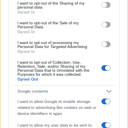
το ελληνικό καλοκαίρι και ένας
not limited to your visit or usage behaviour. You may click to
I want to opt-out of the Sharing of my
personal data.
πολιτισμός που μας ενώνει κάθε μέρα.
grant or deny consent to Google and its third-party tags to
Opted In
use your data for below specified purposes in below Google
consent section.
I want to opt-out of the Sale of my
ΟΣΑ ΧΡΕΙΑΖΕΣΑΙ
Personal Data.
ΓΙΑ ΤΟ ΚΑΛΟΚΑΙΡΙ ΣΟΥ →
Opted In
I want to opt-out of processing my
Personal Data for Targeted Advertising.
Opted In
ΤΟ ΠΑΡΟΝ ΤΗΣ ΚΥΡΙΑΚΗΣ
I want to opt-out of Collection, Use,
Retention, Sale, and/or Sharing of my
Personal Data that Is Unrelated with the
Purposes for which it was collected.
Opted Out
Google consents
I want to allow Google to enable storage
related to advertising like cookies on web or
device identifiers in apps.
I want to allow my user data to be sent to