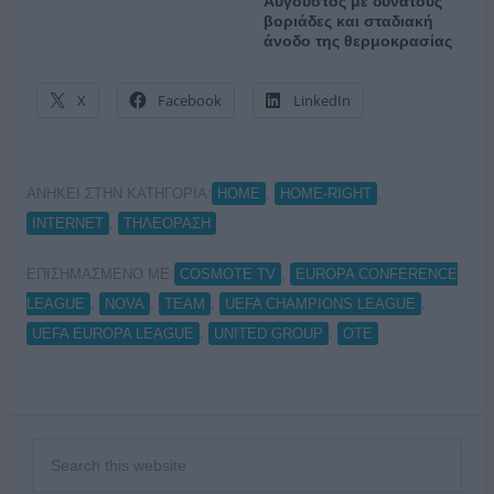
Αύγουστος με δυνατούς
βοριάδες και σταδιακή
άνοδο της θερμοκρασίας
X
Facebook
LinkedIn
ΑΝΗΚΕΙ ΣΤΗΝ ΚΑΤΗΓΟΡΙΑ:
,
,
HOME
HOME-RIGHT
,
INTERNET
ΤΗΛΕΟΡΑΣΗ
ΕΠΙΣΗΜΑΣΜΕΝΟ ΜΕ:
,
COSMOTE TV
EUROPA CONFERENCE
,
,
,
,
LEAGUE
NOVA
TEAM
UEFA CHAMPIONS LEAGUE
,
,
UEFA EUROPA LEAGUE
UNITED GROUP
ΟΤΕ