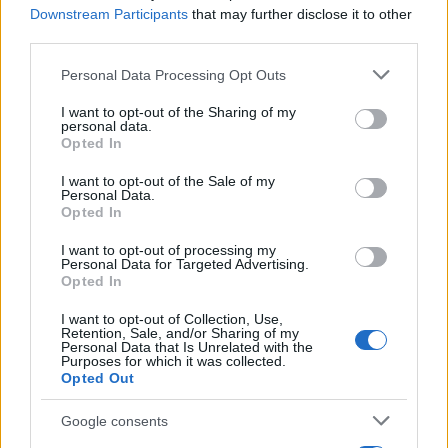
Downstream Participants
that may further disclose it to other
third parties.
Please note that this website/app uses one or more Google
Personal Data Processing Opt Outs
services and may gather and store information including but
not limited to your visit or usage behaviour. You may click to
I want to opt-out of the Sharing of my
personal data.
grant or deny consent to Google and its third-party tags to
Opted In
use your data for below specified purposes in below Google
consent section.
I want to opt-out of the Sale of my
Personal Data.
Opted In
I want to opt-out of processing my
Personal Data for Targeted Advertising.
Opted In
I want to opt-out of Collection, Use,
Retention, Sale, and/or Sharing of my
Personal Data that Is Unrelated with the
Purposes for which it was collected.
Opted Out
Google consents