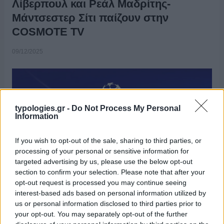
Λίβερπουλ και Ρεάλ Μαδρίτης-
Μάντσεστερ Σίτι παίζουν στην
COSMOTE TV
09/12/2025
typologies.gr -
Do Not Process My Personal
Information
If you wish to opt-out of the sale, sharing to third parties, or
processing of your personal or sensitive information for
targeted advertising by us, please use the below opt-out
section to confirm your selection. Please note that after your
opt-out request is processed you may continue seeing
interest-based ads based on personal information utilized by
ΔΕΛΤΙΟ ΤΥΠΟΥ Το UEFA Champions League επιστρέφει το
us or personal information disclosed to third parties prior to
διήμερο 9-10/12 με όλα τα ματς της 6ης αγωνιστικής να
your opt-out. You may separately opt-out of the further
μεταδίδονται στην COSMOTE TV. Ο Ολυμπιακός βρίσκεται στο