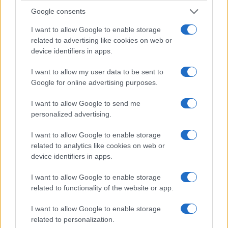
Google consents
I want to allow Google to enable storage
related to advertising like cookies on web or
device identifiers in apps.
I want to allow my user data to be sent to
Google for online advertising purposes.
I want to allow Google to send me
personalized advertising.
ΔΕΛΤΙΟ ΤΥΠΟΥ Η ασυναγώνιστη δράση του UEFA Champions
League συνεχίζεται ζωντανά στο MEGA!Την Τετάρτη 26
I want to allow Google to enable storage
Νοεμβρίου στις 22:00, το MEGA θα μεταδώσει τη
related to analytics like cookies on web or
συγκλονιστική αναμέτρηση Ολυμπιακός – Ρεάλ Μαδρίτης, για
device identifiers in apps.
την 5η αγωνιστική της League Phase του UEFA Champions
League. …
Διαβάστε Περισσότερα...
I want to allow Google to enable storage
related to functionality of the website or app.
I want to allow Google to enable storage
ΑΝΗΚΕΙ ΣΤΗΝ ΚΑΤΗΓΟΡΙΑ:
,
ΑΝΑΚΟΙΝΩΣΕΙΣ
ΤΗΛΕΟΡΑΣΗ
related to personalization.