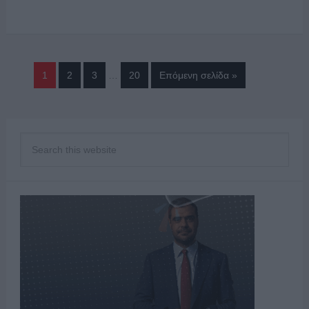
1
2
3
…
20
Επόμενη σελίδα »