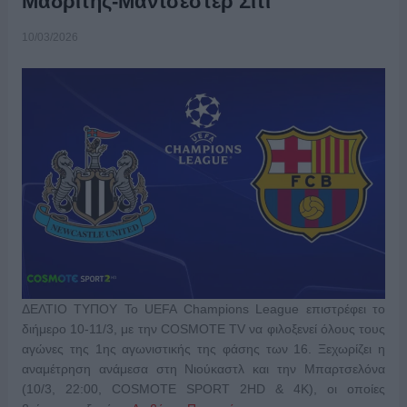
Μαδρίτης-Μάντσεστερ Σίτι
10/03/2026
ΔΕΛΤΙΟ ΤΥΠΟΥ Το UEFA Champions League επιστρέφει το
διήμερο 10-11/3, με την COSMOTE TV να φιλοξενεί όλους τους
αγώνες της 1ης αγωνιστικής της φάσης των 16. Ξεχωρίζει η
αναμέτρηση ανάμεσα στη Νιούκαστλ και την Μπαρτσελόνα
(10/3, 22:00, COSMOTE SPORT 2HD & 4K), οι οποίες