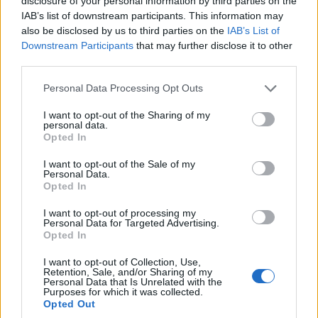
disclosure of your personal information by third parties on the
μακρινό Καζακστάν για να αντιμετωπίσει την Καϊράτ Αλμάτι
IAB’s list of downstream participants. This information may
(σήμερα Τρίτη 9/12, 17:30, COSMOTE SPORT 1HD), με στόχο
also be disclosed by us to third parties on the
IAB’s List of
να πάρει την πρώτη …
Διαβάστε Περισσότερα...
Downstream Participants
that may further disclose it to other
third parties.
Please note that this website/app uses one or more Google
Personal Data Processing Opt Outs
services and may gather and store information including but
ΑΝΗΚΕΙ ΣΤΗΝ ΚΑΤΗΓΟΡΙΑ:
,
ΑΝΑΚΟΙΝΩΣΕΙΣ
ΤΗΛΕΟΡΑΣΗ
not limited to your visit or usage behaviour. You may click to
I want to opt-out of the Sharing of my
personal data.
grant or deny consent to Google and its third-party tags to
ΕΠΙΣΗΜΑΣΜΕΝΟ ΜΕ:
,
COSMOTE TV
UEFA CHAMPIONS
Opted In
use your data for below specified purposes in below Google
LEAGUE
consent section.
I want to opt-out of the Sale of my
Personal Data.
Opted In
I want to opt-out of processing my
Personal Data for Targeted Advertising.
Ολυμπιακός – Ρεάλ Μαδρίτης στο
Opted In
Mega
I want to opt-out of Collection, Use,
Retention, Sale, and/or Sharing of my
Personal Data that Is Unrelated with the
18/11/2025
Purposes for which it was collected.
Opted Out