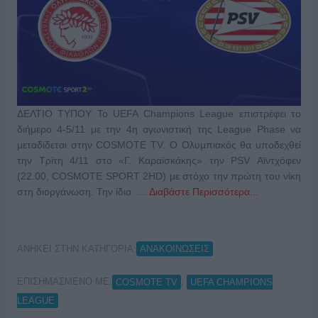
ΔΕΛΤΙΟ ΤΥΠΟΥ Το UEFA Champions League επιστρέφει το
διήμερο 4-5/11 με την 4η αγωνιστική της League Phase να
μεταδίδεται στην COSMOTE TV. Ο Ολυμπιακός θα υποδεχθεί
την Τρίτη 4/11 στο «Γ. Καραϊσκάκης» την PSV Αϊντχόφεν
(22.00, COSMOTE SPORT 2HD) με στόχο την πρώτη του νίκη
στη διοργάνωση. Την ίδια …
Διαβάστε Περισσότερα...
ΑΝΗΚΕΙ ΣΤΗΝ ΚΑΤΗΓΟΡΙΑ:
ΑΝΑΚΟΙΝΩΣΕΙΣ
ΕΠΙΣΗΜΑΣΜΕΝΟ ΜΕ:
,
COSMOTE TV
UEFA CHAMPIONS
LEAGUE