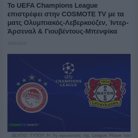
To UEFA Champions League
επιστρέφει στην COSMOTE TV με τα
ματς Ολυμπιακός-Λεβερκούζεν, Ίντερ-
Άρσεναλ & Γιουβέντους-Μπενφίκα
19/01/2026
ΔΕΛΤΙΟ ΤΥΠΟΥ Η 7η αγωνιστική της League Phase του