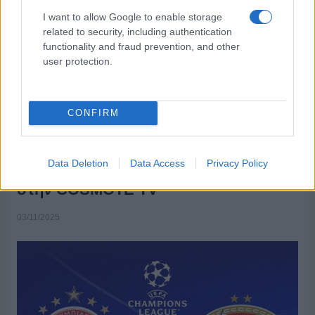
ΕΠΙΣΗΜΑΣΜΕΝΟ ΜΕ:
,
,
MEGA
UEFA CHAMPIONS LEAGUE
I want to allow Google to enable storage
ΟΛΥΜΠΙΑΚΟΣ – ΡΕΑΛ ΜΑΔΡΙΤΗΣ
related to security, including authentication
functionality and fraud prevention, and other
user protection.
UEFA Champions League: Τα ματς
CONFIRM
Ολυμπιακός-PSV Αϊντχόφεν,
Λίβερπουλ-Ρεάλ Μαδρίτης & Παρί Σεν
Data Deletion
Data Access
Privacy Policy
Ζερμέν-Μπάγερν Μονάχου έρχονται
στην COSMOTE TV
03/11/2025