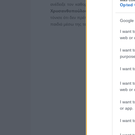
ανέδειξε τον καθοριστικό ρόλο της οικογέ
Opted 
Χρυσανθοπούλου
,
Διδάκτωρ του ΑΠΘ στ
τόνισε ότι δεν πρέπει να οδηγηθούμε σε μια 
Google 
παιδιά μέσω της τεχνολογίας είναι πολύτιμες 
I want t
web or d
I want t
purpose
I want 
I want t
web or d
I want t
or app.
I want t
I want t