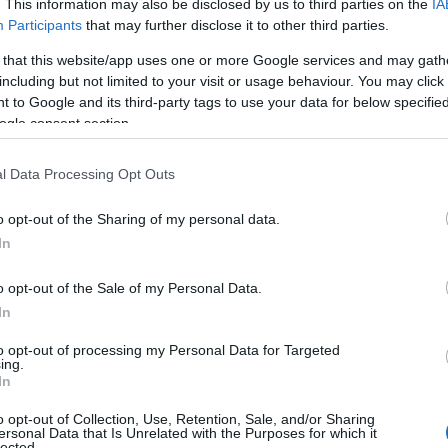
. This information may also be disclosed by us to third parties on the
IA
Participants
that may further disclose it to other third parties.
παγορεύσεις, Προστασία ή Επιτήρηση στην Ψηφιακή
άφο Χριστίνα Βίδου
, αναδείχθηκε η πολυπλοκότητα της
 that this website/app uses one or more Google services and may gath
 social media, τον ρόλο των πλατφορμών, τον ψηφιακό
including but not limited to your visit or usage behaviour. You may click 
 to Google and its third-party tags to use your data for below specifi
ων.
ogle consent section.
 Υγείας
, σημείωσε ότι, σύμφωνα με τον Παγκόσμιο
υς αντιμετωπίζει σήμερα ζητήματα ψυχικής υγείας,
είναι η μοναδική αιτία, αλλά μπορούν να επιτείνουν το
l Data Processing Opt Outs
α και ως ζήτημα δημόσιας υγείας.
o opt-out of the Sharing of my personal data.
μπας, Σύμβουλος Ψηφιακής Πολιτικής και Τεχνητής
In
ουργού
, τόνισε ότι το ζήτημα είναι «πάρα πολύ σύνθετο»
δο, ενώ
η Ευγενία Μπόζου,
Head
of
Government
Affairs
o opt-out of the Sale of my Personal Data.
prus
&
Malta
, επισήμανε ότι η συζήτηση δεν πρέπει να
In
 δεν επιτρέπεται», αλλά να εστιάζει στη δημιουργία
 ουσιαστικής καθοδήγησης, προειδοποιώντας παράλληλα
to opt-out of processing my Personal Data for Targeted
ing.
ι να οδηγήσει τους ανηλίκους σε ακόμη λιγότερο
In
o opt-out of Collection, Use, Retention, Sale, and/or Sharing
ersonal Data that Is Unrelated with the Purposes for which it
ειδίκευση στην Ψυχολογία του Παιδιού και Εφήβου
,
lected.