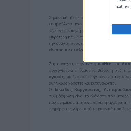
authenti
Σημαντική ήταν και η συμβολή της
μαθ
Συμβούλων του Συνήγορου του Παιδι
ειλικρινέστερα χειροκροτήματα και μετέφερ
μικρότερη ηλικία τέτοιοι περιορισμοί θα το
την ανάγκη προστασίας, σημειώνοντας ότι «
είναι το αν οι αλγόριθμοι είναι εθιστικοί.
Στη συνέχεια, στην ενότητα
«Νέοι και Απα
συντονίστρια τη Χριστίνα Βίδου, η συζήτη
αγοράς
, με έμφαση στην κανονιστική συμ
ανήλικους χρήστες και καταναλωτές.
Ο
Ιάκωβος Καργαρώτος
,
Αντιπρόεδρο
συμμόρφωση είναι το ελάχιστο που μπορεί 
των ανηλίκων αποτελεί «αδιαπραγμάτευτη πρ
ενημέρωσης γύρω από τα καπνικά προϊόντα