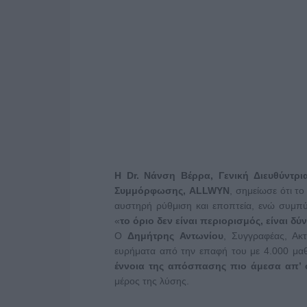
Η
Dr
. Νάνση Βέρρα, Γενική Διευθύντρι
Συμμόρφωσης,
ALLWYN
, σημείωσε ότι το
αυστηρή ρύθμιση και εποπτεία, ενώ συμπ
«
το όριο δεν είναι περιορισμός, είναι δύ
Ο
Δημήτρης Αντωνίου
, Συγγραφέας, Ακτ
ευρήματα από την επαφή του με 4.000 μαθ
έννοια της απόσπασης πιο άμεσα απ’ 
μέρος της λύσης.