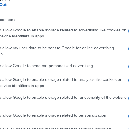
νειας και του παραδείγματος των γονέων, ενώ
η Κατερίνα
Out
ην Παιδεία στα ΜΜΕ και τον Ψηφιακό Γραμματισμό,
«
ψηφιακή φοβία
», καθώς οι δεξιότητες που αποκτούν τα
consents
και απαιτείται ισορροπία.
o allow Google to enable storage related to advertising like cookies on
evice identifiers in apps.
o allow my user data to be sent to Google for online advertising
s.
to allow Google to send me personalized advertising.
o allow Google to enable storage related to analytics like cookies on
evice identifiers in apps.
o allow Google to enable storage related to functionality of the website
o allow Google to enable storage related to personalization.
o allow Google to enable storage related to security, including