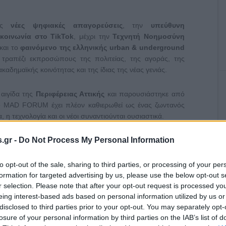
τις
νέες ψηφιακές απαγορεύσεις
, την
υπεύθυνη
ικοινωνία στο
TikTok
, μέχρι την
Τεχνητή Νοημοσύνη
και το
φαινόμενο της ελληνικής
urban
&
underground
τραπέζι εκπροσώπους της πολιτείας, της αγοράς, της
καδημαϊκής κοινότητας και της ίδιας της νέας γενιάς.
αιγίδα της
Περιφέρειας Αττικής
και παρουσιάστηκε από
το MAD FORUM έχει πλέον καθιερωθεί ως ένας ζωντανός
 η τεχνολογία και οι νέοι συναντιούνται ουσιαστικά.
.gr -
Do Not Process My Personal Information
ης Αττικής, Νίκος Χαρδαλιάς
, ο οποίος υπογράμμισε ότι
νει περισσότερα εργαλεία από ποτέ, αλλά ταυτόχρονα την
to opt-out of the sale, sharing to third parties, or processing of your per
ση από ποτέ», τονίζοντας παράλληλα πως «Το μέλλον δεν
formation for targeted advertising by us, please use the below opt-out s
φώνεται σε ανοιχτούς χώρους διαλόγου, όπως αυτός εδώ».
r selection. Please note that after your opt-out request is processed y
 ερώτημα της ημέρας, σημειώνοντας πως
η συζήτηση δεν
eing interest-based ads based on personal information utilized by us or
νει η προστασία και πού αρχίζει η επιτήρηση, αλλά
disclosed to third parties prior to your opt-out. You may separately opt-
ι ως αντικείμενο συζήτησης, αλλά ως οι πραγματικοί
losure of your personal information by third parties on the IAB’s list of