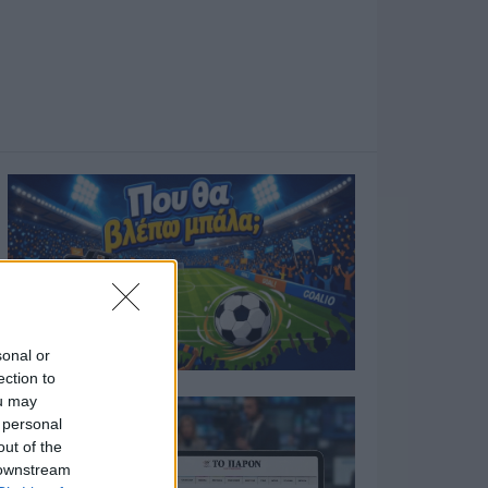
sonal or
ection to
ou may
 personal
out of the
 downstream