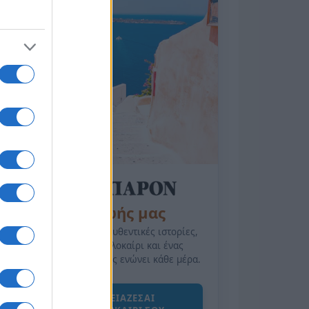
της Ζωής μας
Οι άνθρωποι, οι αυθεντικές ιστορίες,
το ελληνικό καλοκαίρι και ένας
πολιτισμός που μας ενώνει κάθε μέρα.
ΟΣΑ ΧΡΕΙΑΖΕΣΑΙ