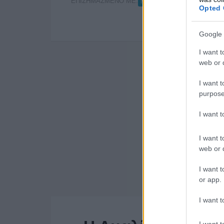
ΕΠΙΣΗΜΑΣΜΕΝΟ ΜΕ:
,
MAD FORUM
MAD FORU
Opted 
Google 
I want t
web or d
I want t
purpose
I want 
I want t
web or d
I want t
or app.
I want t
I want t