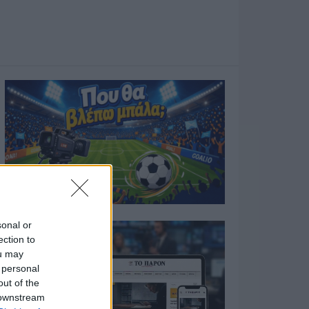
sonal or
ection to
ou may
 personal
out of the
 downstream