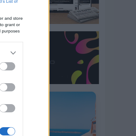
B’s List of
er and store
to grant or
ed purposes
Η ΣΤΗΛΗ ΜΑΣ