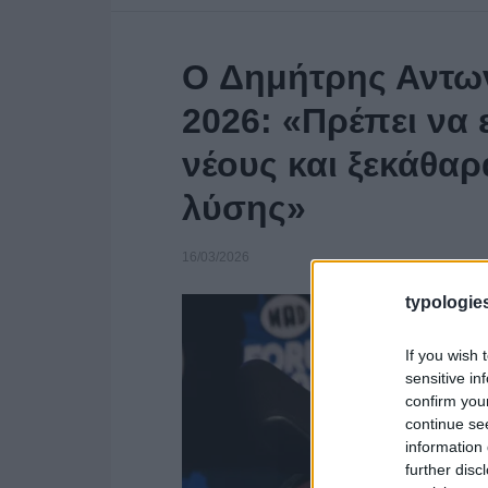
O Δημήτρης Αντω
2026: «Πρέπει να 
νέους και ξεκάθαρ
λύσης»
16/03/2026
typologies
If you wish 
sensitive in
confirm you
continue se
information 
further disc