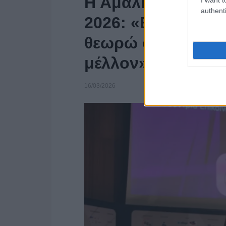
Η Αμαλία Κυπαρί
authenti
2026: «Βρίσκω αξί
θεωρώ ότι είναι η
μέλλον»
16/03/2026