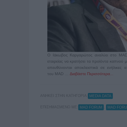
Ο Ιάκωβος Καργαρώτος αναλύει στο MAD
εταιρείας να κρατήσει τα προϊόντα καπνού
απευθύνονται αποκλειστικά σε ενήλικες 
του MAD …
Διαβάστε Περισσότερα...
ΑΝΗΚΕΙ ΣΤΗΝ ΚΑΤΗΓΟΡΙΑ:
MEDIA DATA
ΕΠΙΣΗΜΑΣΜΕΝΟ ΜΕ:
,
MAD FORUM
MAD FORU