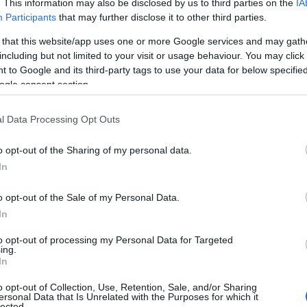
. This information may also be disclosed by us to third parties on the
IA
Participants
that may further disclose it to other third parties.
 that this website/app uses one or more Google services and may gath
including but not limited to your visit or usage behaviour. You may click 
 to Google and its third-party tags to use your data for below specifi
ogle consent section.
l Data Processing Opt Outs
o opt-out of the Sharing of my personal data.
In
 τόνισε την ανάγκη να εμπιστευτούμε τους νέους και να
o opt-out of the Sale of my Personal Data.
η λύσεων για κοινωνικά ζητήματα Στο πλαίσιο της
θυνη Επιχειρηματικότητα», η συζήτηση στο MAD Forum
In
ερα...
to opt-out of processing my Personal Data for Targeted
ing.
In
o opt-out of Collection, Use, Retention, Sale, and/or Sharing
ersonal Data that Is Unrelated with the Purposes for which it
lected.