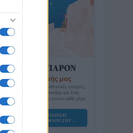
της Ζωής μας
Οι άνθρωποι, οι αυθεντικές ιστορίες,
το ελληνικό καλοκαίρι και ένας
πολιτισμός που μας ενώνει κάθε μέρα.
ΟΣΑ ΧΡΕΙΑΖΕΣΑΙ
ΓΙΑ ΤΟ ΚΑΛΟΚΑΙΡΙ ΣΟΥ →