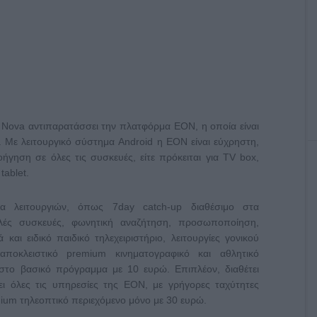
 Nova αντιπαρατάσσει την πλατφόρμα ΕΟΝ, η οποία είναι
. Με λειτουργικό σύστημα Android η ΕΟΝ είναι εύχρηστη,
οήγηση σε όλες τις συσκευές, είτε πρόκειται για TV box,
tablet.
 λειτουργιών, όπως 7day catch-up διαθέσιμο στα
λές συσκευές, φωνητική αναζήτηση, προσωποποίηση,
και ειδικό παιδικό τηλεχειριστήριο, λειτουργίες γονικού
ποκλειστικό premium κινηματογραφικό και αθλητικό
 στο βασικό πρόγραμμα με 10 ευρώ. Επιπλέον, διαθέτει
ι όλες τις υπηρεσίες της EON, με γρήγορες ταχύτητες
mium τηλεοπτικό περιεχόμενο μόνο με 30 ευρώ.