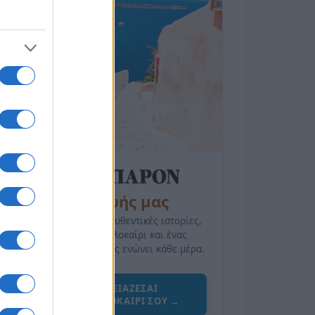
της Ζωής μας
Οι άνθρωποι, οι αυθεντικές ιστορίες,
το ελληνικό καλοκαίρι και ένας
πολιτισμός που μας ενώνει κάθε μέρα.
ΟΣΑ ΧΡΕΙΑΖΕΣΑΙ
ΓΙΑ ΤΟ ΚΑΛΟΚΑΙΡΙ ΣΟΥ →