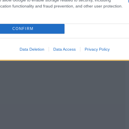
ΕΟΡΑΣΗ
cation functionality and fraud prevention, and other user protection.
,
OVA
NOVA MEDIA
CONFIRM
Data Deletion
Data Access
Privacy Policy