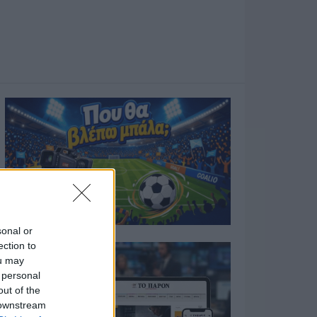
sonal or
ection to
ou may
 personal
out of the
 downstream