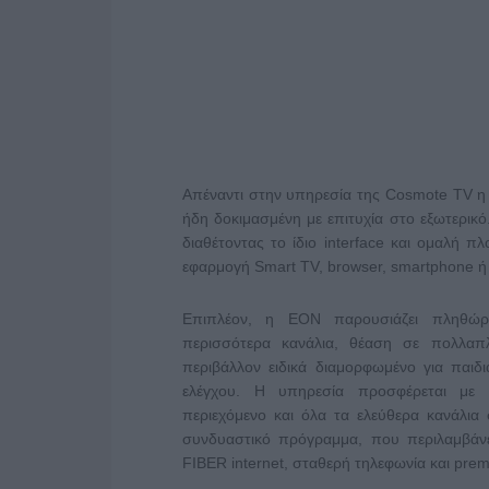
Απέναντι στην υπηρεσία της Cosmote TV η
ήδη δοκιμασμένη με επιτυχία στο εξωτερικό
διαθέτοντας το ίδιο interface και ομαλή πλ
εφαρμογή Smart TV, browser, smartphone ή 
Επιπλέον, η EON παρουσιάζει πληθώρα
περισσότερα κανάλια, θέαση σε πολλαπ
περιβάλλον ειδικά διαμορφωμένο για παιδιά 
ελέγχου. Η υπηρεσία προσφέρεται με α
περιεχόμενο και όλα τα ελεύθερα κανάλια
συνδυαστικό πρόγραμμα, που περιλαμβάνε
FIBER internet, σταθερή τηλεφωνία και pre