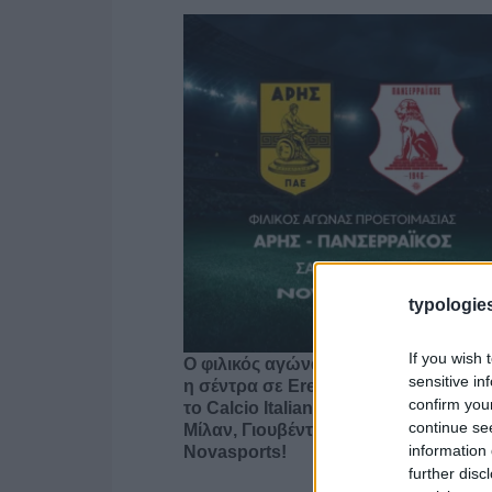
typologies
If you wish 
Ο φιλικός αγώνας Άρης – Πανσερραϊ
sensitive in
η σέντρα σε Eredivisie, 2.Bundesliga
confirm you
το Calcio Italiano-only in Perth με Ίντ
continue se
Μίλαν, Γιουβέντους στο «γήπεδο» το
information 
Novasports!
further disc