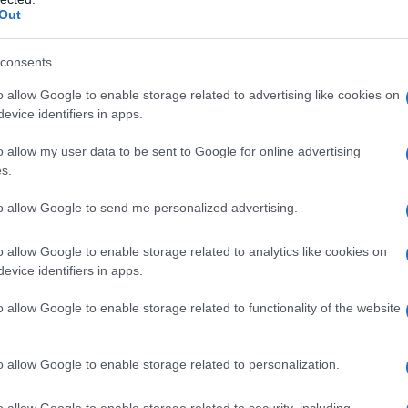
Out
Εβδομάδα που Ανακάτεψε την
Τράπουλα των Ελληνικών Media
consents
o allow Google to enable storage related to advertising like cookies on
evice identifiers in apps.
ς
ΤΣΟΥΝΑΜΙ ψηφιακής οργής…
cast
συμπαρασύρει την κυβέρνηση
o allow my user data to be sent to Google for online advertising
s.
to allow Google to send me personalized advertising.
Ο καιρός των επομένων ημερών:
o allow Google to enable storage related to analytics like cookies on
Κανονικός Αύγουστος με δυνατούς
evice identifiers in apps.
βοριάδες και σταδιακή άνοδο της
θερμοκρασίας
o allow Google to enable storage related to functionality of the website
o allow Google to enable storage related to personalization.
o allow Google to enable storage related to security, including