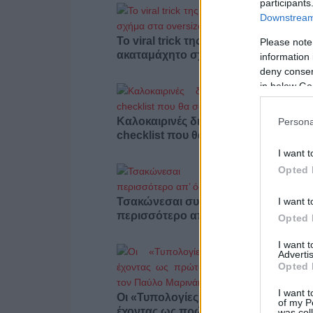
participants
Downstream 
Το viral trick της Gen Z που δίνει
Please note
ακαταμάχητο σχήμα στα oversized 
information 
deny consent
in below Go
Καλοκαιρινές διακοπές με κατοικίδιο
Persona
checklist που θα σου λύσει τα χέρια
I want t
Opted 
I want t
Τσακώνεσαι συνέχεια; Ίσως φταις
περισσότερο απ’ όσο νομίζεις
Opted 
I want 
Advertis
Opted 
I want t
Οι «Τυπολογίες» περνούν στην εικόν
of my P
έχοντας ως πρώτο καλεσμένο στο ν
was col