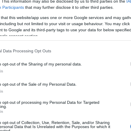
. This information may also be disclosed by us to third parties on the
IA
Participants
that may further disclose it to other third parties.
Αυτό το εύκολο hairstyle παραλίας είναι
 that this website/app uses one or more Google services and may gath
σου
ό,τι πιο chic για τα beach looks σου
including but not limited to your visit or usage behaviour. You may click 
 to Google and its third-party tags to use your data for below specifi
ogle consent section.
: Η
Fitness routine για το καλοκαίρι: 4 hacks
l Data Processing Opt Outs
που αξίζει να δοκιμάσεις
o opt-out of the Sharing of my personal data.
In
o opt-out of the Sale of my Personal Data.
Πώς να φτιάξεις το αγαπημένο φαγητό
της Cardi B στο σπίτι σε λίγα λεπτά
In
to opt-out of processing my Personal Data for Targeted
ing.
In
o opt-out of Collection, Use, Retention, Sale, and/or Sharing
α,
Τηλεοπτικά «Μαγειρέματα», Ψηφιακοί
ersonal Data that Is Unrelated with the Purposes for which it
έο
Πόλεμοι και ένα… Τσουνάμι Αλλαγών: Η
lected.