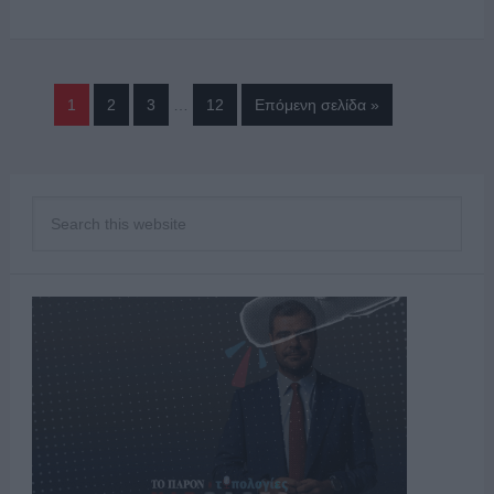
1
2
3
…
12
Επόμενη σελίδα »