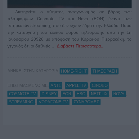
Διατηρείται ο αθέμιτος ανταγωνισμός σε βάρος των
πλατφορμών Cosmote TV και Nova (EON) έναντι των
υπηρεσιών streaming, που δεν έχουν έδρα στην Ελλάδα. Παρά
την κατάργηση του ειδικού φόρου τηλεόρασης από την 1η
Ιανουαρίου 20926 με απόφαση του Κυριάκου Πιερρακάκη, το
γεγονός ότι οι διεθνείς …
Διαβάστε Περισσότερα...
ΑΝΗΚΕΙ ΣΤΗΝ ΚΑΤΗΓΟΡΙΑ:
,
HOME-RIGHT
ΤΗΛΕΟΡΑΣΗ
ΕΠΙΣΗΜΑΣΜΕΝΟ ΜΕ:
,
,
,
ANT1
APPLE TV
CINOBO
,
,
,
,
,
,
COSMOTE TV
DISNEY
EON
HBO
NETFLIX
NOVA
,
,
STREAMING
VODAFONE TV
ΣΥΝΔΡΟΜΕΣ