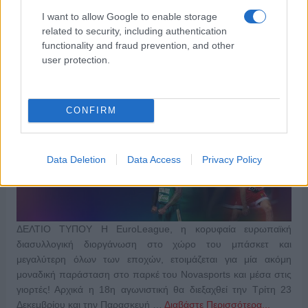
αποκλειστικά στο παρκέ του
I want to allow Google to enable storage
Novasports!
related to security, including authentication
functionality and fraud prevention, and other
22/12/2025
user protection.
CONFIRM
Data Deletion
Data Access
Privacy Policy
ΔΕΛΤΙΟ ΤΥΠΟΥ Η EuroLeague, η κορυφαία ευρωπαϊκή
διασυλλογική διοργάνωση στο χώρο του μπάσκετ και
μεγαλύτερη όλων των εποχών, ετοιμάζεται για μία ακόμη
μοναδική παράσταση στο παρκέ του Novasports και μέσα στις
γιορτές! Αρχικά η 18η αγωνιστική θα διεξαχθεί την Τρίτη 23
Δεκεμβρίου και την Παρασκευή …
Διαβάστε Περισσότερα...