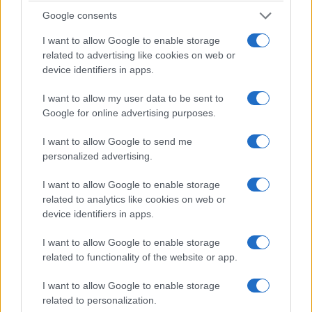
ΔΕΛΤΙΟ ΤΥΠΟΥ Συναρπαστικό θέαμα περιμένει τους
Google consents
συνδρομητές της Nova από τα γήπεδα της Ελλάδας και της
I want to allow Google to enable storage
Ευρώπης, μέσα από το ασυναγώνιστο μπουκέτο αθλητικού
related to advertising like cookies on web or
περιεχομένου που περιλαμβάνει όλα τα αθλητικά γεγονότα των
device identifiers in apps.
καναλιών Novasports και Cosmote Sport, όλα στην πλατφόρμα
EON! …
Διαβάστε Περισσότερα...
I want to allow my user data to be sent to
Google for online advertising purposes.
I want to allow Google to send me
ΑΝΗΚΕΙ ΣΤΗΝ ΚΑΤΗΓΟΡΙΑ:
,
ΑΝΑΚΟΙΝΩΣΕΙΣ
ΤΗΛΕΟΡΑΣΗ
personalized advertising.
ΕΠΙΣΗΜΑΣΜΕΝΟ ΜΕ:
,
EON
NOVA
I want to allow Google to enable storage
related to analytics like cookies on web or
device identifiers in apps.
I want to allow Google to enable storage
related to functionality of the website or app.
Μπασκετικές γιορτές με EuroLeague
και η νέα χρονιά ξεκινά με
I want to allow Google to enable storage
Παναθηναϊκός AKTOR – Ολυμπιακός
related to personalization.