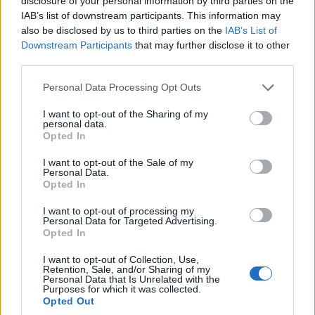
Nova: Πλούσια δράση με όλη τη
disclosure of your personal information by third parties on the
IAB’s list of downstream participants. This information may
Stoiximan Super League και ΑΕΚ –
also be disclosed by us to third parties on the
IAB’s List of
Παναθηναϊκός, Μάντσεστερ
Downstream Participants
that may further disclose it to other
Γιουνάιτεντ – Μάντσεστερ Σίτι, διπλή
third parties.
Bundesliga, Κύπελλο Ελλάδας
Please note that this website/app uses one or more Google
Personal Data Processing Opt Outs
Betsson στα κανάλια Novasports και
services and may gather and store information including but
not limited to your visit or usage behaviour. You may click to
I want to opt-out of the Sharing of my
Cosmote Sport!
personal data.
grant or deny consent to Google and its third-party tags to
Opted In
use your data for below specified purposes in below Google
13/01/2026
consent section.
I want to opt-out of the Sale of my
Personal Data.
Opted In
I want to opt-out of processing my
Personal Data for Targeted Advertising.
Opted In
I want to opt-out of Collection, Use,
Retention, Sale, and/or Sharing of my
Personal Data that Is Unrelated with the
Purposes for which it was collected.
Opted Out