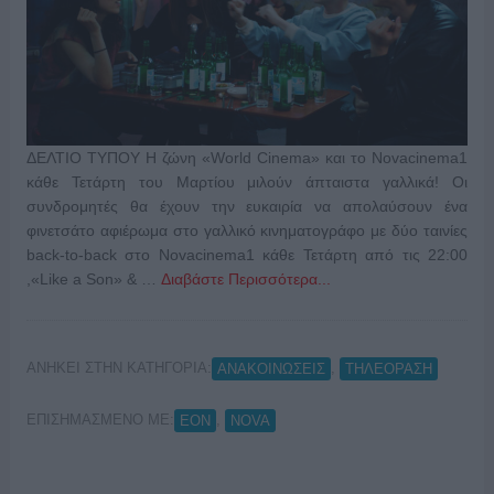
ΔΕΛΤΙΟ ΤΥΠΟΥ Η ζώνη «World Cinema» και το Novacinema1
κάθε Τετάρτη του Μαρτίου μιλούν άπταιστα γαλλικά! Οι
συνδρομητές θα έχουν την ευκαιρία να απολαύσουν ένα
φινετσάτο αφιέρωμα στο γαλλικό κινηματογράφο με δύο ταινίες
back-to-back στο Novacinema1 κάθε Τετάρτη από τις 22:00
,«Like a Son» & …
Διαβάστε Περισσότερα...
ΑΝΗΚΕΙ ΣΤΗΝ ΚΑΤΗΓΟΡΙΑ:
,
ΑΝΑΚΟΙΝΩΣΕΙΣ
ΤΗΛΕΟΡΑΣΗ
ΕΠΙΣΗΜΑΣΜΕΝΟ ΜΕ:
,
EON
NOVA