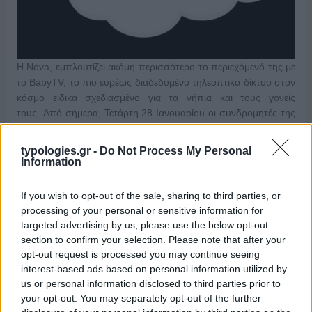
Η Nova, εμπλουτίζει ακόμη περισσότερο το περιεχόμενό της με
το BabyTV, το πιο ευρέως διαδεδομένο τηλεοπτικό δίκτυο στον
κόσμο ειδικά σχεδιασμένο για τα νήπια και τους γονείς
τους. Από σήμερα, Τετάρτη 28 Ιανουαρίου οι συνδρομητές της
Nova θα έχουν την ευκαιρία να απολαμβάνουν το πλούσιο
περιεχόμενο …
Διαβάστε Περισσότερα...
typologies.gr -
Do Not Process My Personal
Information
If you wish to opt-out of the sale, sharing to third parties, or
ΑΝΗΚΕΙ ΣΤΗΝ ΚΑΤΗΓΟΡΙΑ:
,
ΑΝΑΚΟΙΝΩΣΕΙΣ
ΤΗΛΕΟΡΑΣΗ
processing of your personal or sensitive information for
targeted advertising by us, please use the below opt-out
ΕΠΙΣΗΜΑΣΜΕΝΟ ΜΕ:
,
BABYTV
EON
section to confirm your selection. Please note that after your
opt-out request is processed you may continue seeing
interest-based ads based on personal information utilized by
us or personal information disclosed to third parties prior to
your opt-out. You may separately opt-out of the further