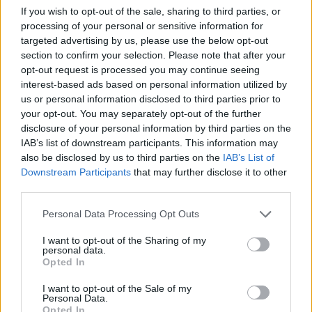
If you wish to opt-out of the sale, sharing to third parties, or
processing of your personal or sensitive information for
targeted advertising by us, please use the below opt-out
section to confirm your selection. Please note that after your
opt-out request is processed you may continue seeing
interest-based ads based on personal information utilized by
us or personal information disclosed to third parties prior to
your opt-out. You may separately opt-out of the further
disclosure of your personal information by third parties on the
IAB’s list of downstream participants. This information may
also be disclosed by us to third parties on the
IAB’s List of
Downstream Participants
that may further disclose it to other
third parties.
ΑΙΧΜΕΣ
Please note that this website/app uses one or more Google
Personal Data Processing Opt Outs
services and may gather and store information including but
not limited to your visit or usage behaviour. You may click to
I want to opt-out of the Sharing of my
personal data.
grant or deny consent to Google and its third-party tags to
Opted In
ΑΧΜΕΣ: Δεύτερες σκέψεις στον
use your data for below specified purposes in below Google
ΑΝΤ1…
consent section.
I want to opt-out of the Sale of my
Personal Data.
Opted In
Ο γύρος των συζητήσεων στον ΑΝΤ1 ανάμεσα στην