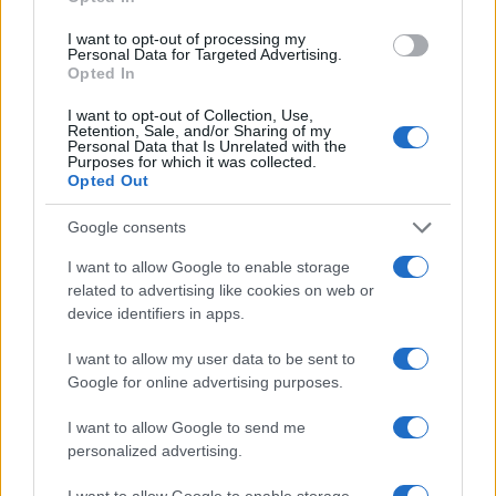
ηγεσία του σταθμού και τα ανώτατα στελέχη, μάλλον,
I want to opt-out of processing my
ολοκληρώθηκε, προς το παρόν Η σημερινή διοίκηση του
Personal Data for Targeted Advertising.
καναλιού φέρεται να κατάφερε να μεταπείσει την
Opted In
ιδιοκτησία και να μην προβεί στην αλλαγή των
I want to opt-out of Collection, Use,
συσχετισμών που θα προέκυπταν από την έλευση του
Retention, Sale, and/or Sharing of my
ισχυρού στελέχους από το συνεργαζόμενο όμιλο. Αυτό
Personal Data that Is Unrelated with the
Purposes for which it was collected.
που […]
Opted Out
Google consents
I want to allow Google to enable storage
related to advertising like cookies on web or
device identifiers in apps.
I want to allow my user data to be sent to
Google for online advertising purposes.
I want to allow Google to send me
personalized advertising.
I want to allow Google to enable storage