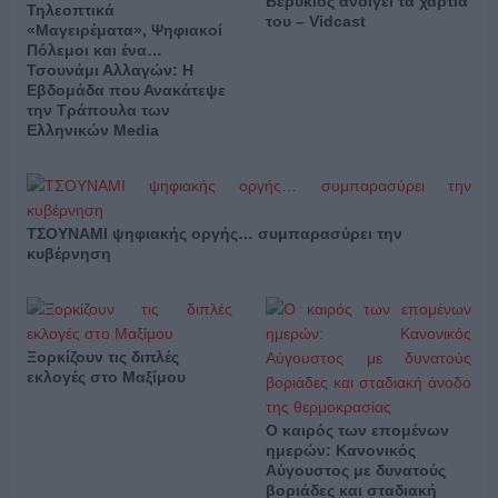
Βερύκιος ανοίγει τα χαρτιά
Τηλεοπτικά
του – Vidcast
«Μαγειρέματα», Ψηφιακοί
Πόλεμοι και ένα…
Τσουνάμι Αλλαγών: Η
Εβδομάδα που Ανακάτεψε
την Τράπουλα των
Ελληνικών Media
ΤΣΟΥΝΑΜΙ ψηφιακής οργής… συμπαρασύρει την
κυβέρνηση
Ξορκίζουν τις διπλές
εκλογές στο Μαξίμου
Ο καιρός των επομένων
ημερών: Κανονικός
Αύγουστος με δυνατούς
βοριάδες και σταδιακή