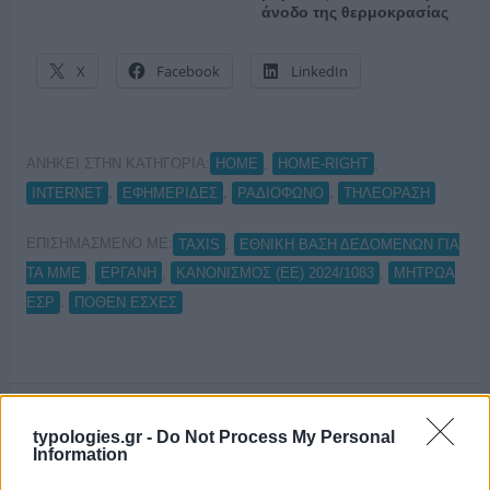
άνοδο της θερμοκρασίας
X
Facebook
LinkedIn
ΑΝΗΚΕΙ ΣΤΗΝ ΚΑΤΗΓΟΡΙΑ:
,
,
HOME
HOME-RIGHT
,
,
,
INTERNET
ΕΦΗΜΕΡΙΔΕΣ
ΡΑΔΙΟΦΩΝΟ
ΤΗΛΕΟΡΑΣΗ
ΕΠΙΣΗΜΑΣΜΕΝΟ ΜΕ:
,
TAXIS
ΕΘΝΙΚΗ ΒΑΣΗ ΔΕΔΟΜΕΝΩΝ ΓΙΑ
,
,
,
ΤΑ ΜΜΕ
ΕΡΓΑΝΗ
ΚΑΝΟΝΙΣΜΟΣ (ΕΕ) 2024/1083
ΜΗΤΡΩΑ
,
ΕΣΡ
ΠΟΘΕΝ ΕΣΧΕΣ
typologies.gr -
Do Not Process My Personal
Information