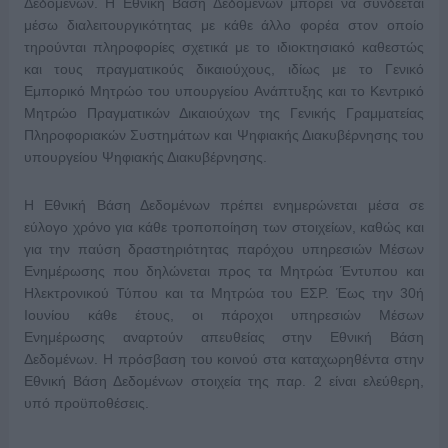
Δεδομένων. Η Εθνική Βάση Δεδομένων μπορεί να συνδέεται
μέσω διαλειτουργικότητας με κάθε άλλο φορέα στον οποίο
τηρούνται πληροφορίες σχετικά με το ιδιοκτησιακό καθεστώς
και τους πραγματικούς δικαιούχους, ιδίως με το Γενικό
Εμπορικό Μητρώο του υπουργείου Ανάπτυξης και το Κεντρικό
Μητρώο Πραγματικών Δικαιούχων της Γενικής Γραμματείας
Πληροφοριακών Συστημάτων και Ψηφιακής Διακυβέρνησης του
υπουργείου Ψηφιακής Διακυβέρνησης.
Η Εθνική Βάση Δεδομένων πρέπει ενημερώνεται μέσα σε
εύλογο χρόνο για κάθε τροποποίηση των στοιχείων, καθώς και
για την παύση δραστηριότητας παρόχου υπηρεσιών Μέσων
Ενημέρωσης που δηλώνεται προς τα Μητρώα Έντυπου και
Ηλεκτρονικού Τύπου και τα Μητρώα του ΕΣΡ. Έως την 30ή
Ιουνίου κάθε έτους, οι πάροχοι υπηρεσιών Μέσων
Ενημέρωσης αναρτούν απευθείας στην Εθνική Βάση
Δεδομένων. Η πρόσβαση του κοινού στα καταχωρηθέντα στην
Εθνική Βάση Δεδομένων στοιχεία της παρ. 2 είναι ελεύθερη,
υπό προϋποθέσεις.