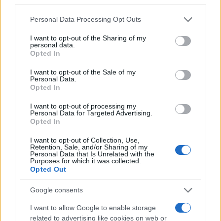
Please note that this website/app uses one or more Google
Personal Data Processing Opt Outs
services and may gather and store information including but
not limited to your visit or usage behaviour. You may click to
I want to opt-out of the Sharing of my
personal data.
grant or deny consent to Google and its third-party tags to
Opted In
use your data for below specified purposes in below Google
consent section.
I want to opt-out of the Sale of my
Personal Data.
Opted In
I want to opt-out of processing my
Personal Data for Targeted Advertising.
Opted In
I want to opt-out of Collection, Use,
ΔΗΜΟΦΙΛΗ
Retention, Sale, and/or Sharing of my
Personal Data that Is Unrelated with the
Purposes for which it was collected.
Opted Out
ΑΙΧΜΕΣ: Καλοκαίρι ανατροπών
Google consents
Αποχώρησε από την Cosmote TV o Μιχάλης Τσώχος
I want to allow Google to enable storage
related to advertising like cookies on web or