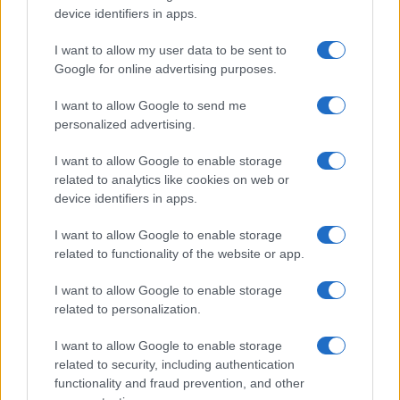
Συζητήσεις για τη λήξη της συνεργασίας
device identifiers in apps.
Παίρνουν… σειρά 26 σειρές για τη σεζόν 2026 – 2027
I want to allow my user data to be sent to
Google for online advertising purposes.
ΑΧΜΕΣ: Δεύτερες σκέψεις στον ΑΝΤ1...
I want to allow Google to send me
personalized advertising.
Ποιοι θα παίρνουν χρήματα και ποιοι θα κόβονται-Ο νέος
χάρτης των επιδοτήσεων στην TV, μέσω ΕΚΚΟΜΕΔ
I want to allow Google to enable storage
related to analytics like cookies on web or
Δώδεκα άδειες για περιφερειακούς σταθμούς στην Αττική
device identifiers in apps.
«Στον εξώστη» του ΣΚΑΪ 100.3 ο Γιάννης Καντέλης και ο
I want to allow Google to enable storage
Αντώνης Αντζολέτος
related to functionality of the website or app.
I want to allow Google to enable storage
related to personalization.
I want to allow Google to enable storage
related to security, including authentication
functionality and fraud prevention, and other