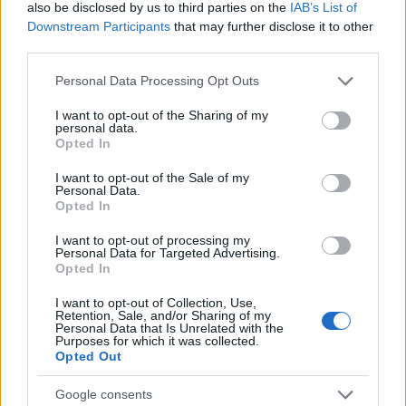
also be disclosed by us to third parties on the
IAB’s List of
Downstream Participants
that may further disclose it to other
third parties.
Please note that this website/app uses one or more Google
Personal Data Processing Opt Outs
services and may gather and store information including but
not limited to your visit or usage behaviour. You may click to
I want to opt-out of the Sharing of my
personal data.
grant or deny consent to Google and its third-party tags to
Opted In
use your data for below specified purposes in below Google
consent section.
I want to opt-out of the Sale of my
Personal Data.
Opted In
I want to opt-out of processing my
Personal Data for Targeted Advertising.
Opted In
I want to opt-out of Collection, Use,
Retention, Sale, and/or Sharing of my
Personal Data that Is Unrelated with the
Purposes for which it was collected.
Opted Out
Google consents