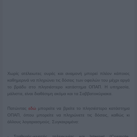
Χωρίς ατέλειωτες ουρές και αναμονή μπορεί πλέον κάποιος
καθημερινά να πληρώνει τις δόσεις των οφειλών του μέχρι αργά
το βράδυ στο πλησιέστερο κατάστημα ΟΠΑΠ.
H
υπηρεσία,
μάλιστα, είναι διαθέσιμη ακόμα και τα Σαββατοκύριακα.
Πατώντας
εδώ
μπορείτε να βρείτε το πλησιέστερο κατάστημα
ΟΠΑΠ, όπου μπορείτε να πληρώνετε τις δόσεις, καθώς κι
άλλους λογαριασμούς. Συγκεκριμένα:
· Σταθερής-κινητής τηλεφωνίας και
Internet
(Cosmote,