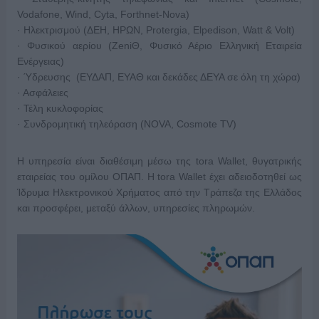
Vodafone, Wind, Cyta, Forthnet-Nova)
·
Ηλεκτρισμού
(
ΔΕΗ
,
ΗΡΩΝ
, Protergia, Elpedison, Watt & Volt)
· Φυσικού αερίου (ΖeniΘ, Φυσικό Αέριο Ελληνική Εταιρεία
Ενέργειας)
· Ύδρευσης (ΕΥΔΑΠ, ΕΥΑΘ και δεκάδες ΔΕΥΑ σε όλη τη χώρα)
· Ασφάλειες
· Τέλη κυκλοφορίας
· Συνδρομητική τηλεόραση (
NOVA
,
Cosmote TV
)
Η υπηρεσία είναι διαθέσιμη μέσω της
tora Wallet
, θυγατρικής
εταιρείας του ομίλου ΟΠΑΠ. Η tora Wallet έχει αδειοδοτηθεί ως
Ίδρυμα Ηλεκτρονικού Χρήματος από την Τράπεζα της Ελλάδος
και προσφέρει, μεταξύ άλλων, υπηρεσίες πληρωμών.