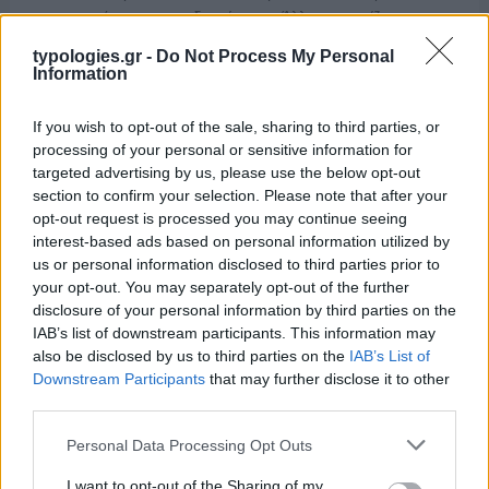
αναχωρήσεων αεροδρομίου. Άλλοι γνωρίζουν τον
προορισμό τους και άλλοι αλλάζουν πορεία, ενώ έχουν
typologies.gr -
Do Not Process My Personal
ξεκινήσει για άλλου καταλήγουν σε άλλο σημείο. Η
Information
κινητικότητα είναι συνάρτηση πολλών παραγόντων,
ορισμένοι εκ των οποίων δεν είναι ορατοί προς το
If you wish to opt-out of the sale, sharing to third parties, or
παρόν. Λέγεται πως ο Ιβάν Σαββίδης τα βρήκε με την
processing of your personal or sensitive information for
κυβέρνηση, […]
targeted advertising by us, please use the below opt-out
section to confirm your selection. Please note that after your
opt-out request is processed you may continue seeing
interest-based ads based on personal information utilized by
us or personal information disclosed to third parties prior to
your opt-out. You may separately opt-out of the further
disclosure of your personal information by third parties on the
IAB’s list of downstream participants. This information may
also be disclosed by us to third parties on the
IAB’s List of
Downstream Participants
that may further disclose it to other
third parties.
Please note that this website/app uses one or more Google
Personal Data Processing Opt Outs
services and may gather and store information including but
not limited to your visit or usage behaviour. You may click to
I want to opt-out of the Sharing of my