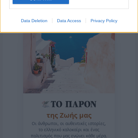
Data Deletion
Data Access
Privacy Policy
της Ζωής μας
Οι άνθρωποι, οι αυθεντικές ιστορίες,
το ελληνικό καλοκαίρι και ένας
πολιτισμός που μας ενώνει κάθε μέρα.