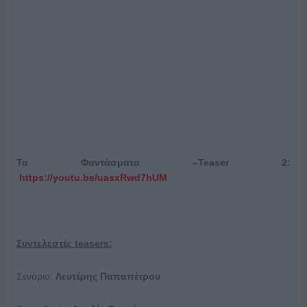
Τα Φαντάσματα –
Teaser
2:
https://youtu.be/uasxRwd7hUM
Συντελεστές
teasers
:
Σενάριο:
Λευτέρης Παπαπέτρου