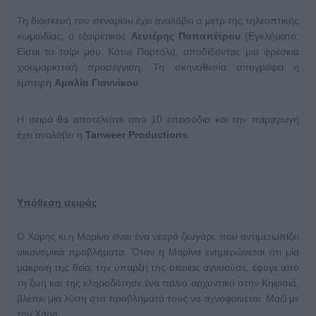
Τη διασκευή του σεναρίου έχει αναλάβει ο μετρ της τηλεοπτικής
κωμωδίας, ο εξαιρετικός
Λευτέρης Παπαπέτρου
(Εγκλήματα,
Είσαι το ταίρι μου, Κάτω Παρτάλι), αποδίδοντας μια φρέσκια
χιουμοριστική προσέγγιση. Τη σκηνοθεσία υπογράφει η
έμπειρη
Αμαλία Γιαννίκου
.
Η σειρά θα αποτελείται από 10 επεισόδια και την παραγωγή
έχει αναλάβει η
Tanweer Productions
.
Υπόθεση σειράς
Ο Χάρης κι η Μαρίνα είναι ένα νεαρό ζευγάρι, που αντιμετωπίζει
οικονομικά προβλήματα. Όταν η Μαρίνα ενημερώνεται ότι μία
μακρινή της θεία, την ύπαρξη της οποίας αγνοούσε, έφυγε από
τη ζωή και της κληροδότησε ένα παλιό αρχοντικό στην Κηφισιά,
βλέπει μία λύση στα προβλήματά τους να αχνοφαίνεται. Μαζί με
τον Χάρη