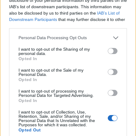
disclosure of your personal information by third parties on the
Αθήνα που σώζουν τις
kitchen trick που κάθε
IAB’s list of downstream participants. This information may
βραδινές σου λιγούρες
foodie πρέπει να ξέρει
also be disclosed by us to third parties on the
IAB’s List of
Downstream Participants
that may further disclose it to other
third parties.
Please note that this website/app uses one or more Google
Οι «Τυπολογίες» περνούν στην εικόνα, έχοντας ως πρώτο
Personal Data Processing Opt Outs
καλεσμένο στο νέο vidcast τον Παύλο Μαρινάκη
services and may gather and store information including but
not limited to your visit or usage behaviour. You may click to
I want to opt-out of the Sharing of my
personal data.
grant or deny consent to Google and its third-party tags to
Opted In
use your data for below specified purposes in below Google
consent section.
I want to opt-out of the Sale of my
Personal Data.
Opted In
«Τυπολογίες» στο
YouTube: Ο Δήμος
I want to opt-out of processing my
Βερύκιος ανοίγει τα χαρτιά
Personal Data for Targeted Advertising.
Τηλεοπτικά
Opted In
του – Vidcast
«Μαγειρέματα», Ψηφιακοί
Πόλεμοι και ένα…
I want to opt-out of Collection, Use,
Τσουνάμι Αλλαγών: Η
Retention, Sale, and/or Sharing of my
Εβδομάδα που Ανακάτεψε
Personal Data that Is Unrelated with the
Purposes for which it was collected.
την Τράπουλα των
Opted Out
Ελληνικών Media