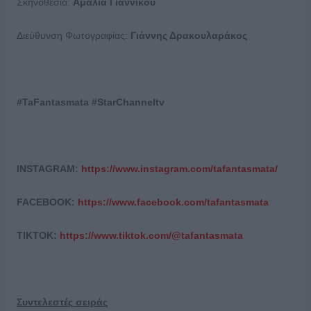
Σκηνοθεσία:
Αμαλία Γιαννίκου
Διεύθυνση Φωτογραφίας:
Γιάννης Δρακουλαράκος
#
TaFantasmata
#
StarChanneltv
INSTAGRAM:
https://www.instagram.com/tafantasmata/
FACEBOOK:
https://www.facebook.com/tafantasmata
TIKTOK:
https://www.tiktok.com/@tafantasmata
Συντελεστές σειράς