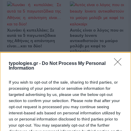
Χωνάκι ή κυπελλάκι; Σε
Αυτός είναι ο λόγος που οι
αυτά τα 5 παγωτατζίδικα
beauty lovers
της Αθήνας η απάντηση
αντικαθιστούν το μαύρο
είναι…και τα δύο!
μολύβι με καφέ το
καλοκαίρι
typologies.gr -
Do Not Process My Personal
Information
Αυτά είναι τα 4 prints στα μαγιό που θα βλέπεις σε κάθε
If you wish to opt-out of the sale, sharing to third parties, or
παραλία φέτος!
processing of your personal or sensitive information for
targeted advertising by us, please use the below opt-out
section to confirm your selection. Please note that after your
opt-out request is processed you may continue seeing
interest-based ads based on personal information utilized by
us or personal information disclosed to third parties prior to
Πεινάς και εσύ μετά το
Πώς να ξεφλουδίζεις
your opt-out. You may separately opt-out of the further
ξενύχτι; 5 καντίνες στην
εύκολα το σκόρδο – Το