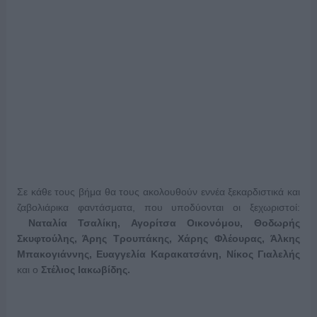
Σε κάθε τους βήμα θα τους ακολουθούν εννέα ξεκαρδιστικά και
ζαβολιάρικα φαντάσματα, που υποδύονται οι ξεχωριστοί:
Ναταλία Τσαλίκη, Αγορίτσα Οικονόμου, Θοδωρής
Σκυφτούλης, Άρης Τρουπάκης, Χάρης Φλέουρας, Άλκης
Μπακογιάννης, Ευαγγελία Καρακατσάνη, Νίκος Γιαλελής
και ο
Στέλιος Ιακωβίδης.