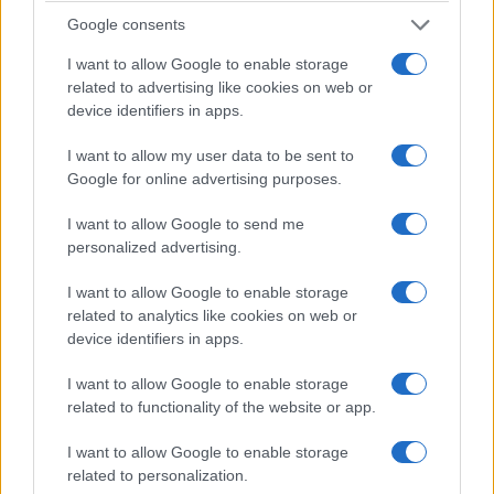
Google consents
I want to allow Google to enable storage
ΤΣΟΥΝΑΜΙ ψηφιακής οργής… συμπαρασύρει την
related to advertising like cookies on web or
κυβέρνηση
device identifiers in apps.
I want to allow my user data to be sent to
Google for online advertising purposes.
Ξορκίζουν τις διπλές
I want to allow Google to send me
εκλογές στο Μαξίμου
personalized advertising.
Ο καιρός των επομένων
I want to allow Google to enable storage
ημερών: Κανονικός
related to analytics like cookies on web or
Αύγουστος με δυνατούς
βοριάδες και σταδιακή
device identifiers in apps.
άνοδο της θερμοκρασίας
I want to allow Google to enable storage
related to functionality of the website or app.
X
Facebook
LinkedIn
I want to allow Google to enable storage
related to personalization.