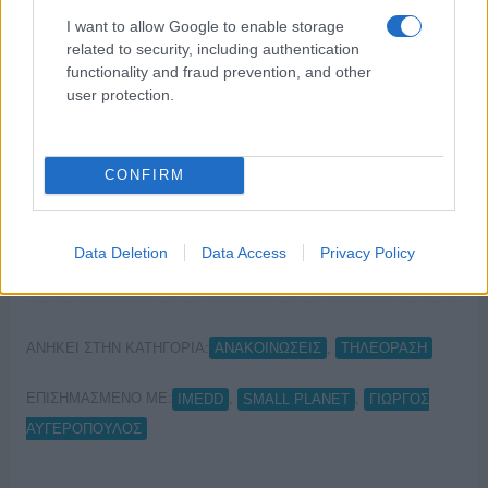
I want to allow Google to enable storage
related to security, including authentication
functionality and fraud prevention, and other
user protection.
ΔΕΛΤΙΟ ΤΥΠΟΥ Σχεδόν ένα χρόνο μετά την κυκλοφορία του
πολυσυζητημένου AGORÁ ΙΙ – Δεσμώτες, ο Γιώργος
CONFIRM
Αυγερόπουλος επιστρέφει με την νέα του ταινία-ντοκιμαντέρ με
τίτλο "ΠΑΡΟΝΤΕΣ". Η ταινία εξετάζει την εξέλιξη και τη
διαχείριση της πανδημίας στην Ελλάδα, η οποία πριν προλάβει
Data Deletion
Data Access
Privacy Policy
να επουλώσει τις …
Διαβάστε Περισσότερα...
ΑΝΗΚΕΙ ΣΤΗΝ ΚΑΤΗΓΟΡΙΑ:
,
ΑΝΑΚΟΙΝΩΣΕΙΣ
ΤΗΛΕΟΡΑΣΗ
ΕΠΙΣΗΜΑΣΜΕΝΟ ΜΕ:
,
,
IMEDD
SMALL PLANET
ΓΙΩΡΓΟΣ
ΑΥΓΕΡΟΠΟΥΛΟΣ