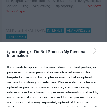
Τα Βραβεία Grimme αποτελούν ίσως τα πιο αναγνωρισμένα
βραβεία της γερμανικής τηλεόρασης …
Διαβάστε
Περισσότερα...
ΑΝΗΚΕΙ ΣΤΗΝ ΚΑΤΗΓΟΡΙΑ:
,
,
INTERNET
ΑΝΑΚΟΙΝΩΣΕΙΣ
ΤΗΛΕΟΡΑΣΗ
ΕΠΙΣΗΜΑΣΜΕΝΟ ΜΕ:
,
«AGORA II – ΔΕΣΜΩΤΕΣ»
ΓΙΩΡΓΟΣ
typologies.gr -
Do Not Process My Personal
ΑΥΓΕΡΟΠΟΥΛΟΣ
Information
If you wish to opt-out of the sale, sharing to third parties, or
processing of your personal or sensitive information for
targeted advertising by us, please use the below opt-out
iMEdD: Με 20.000 θεατές η πρεμιέρα
section to confirm your selection. Please note that after your
opt-out request is processed you may continue seeing
του ντοκιμαντέρ «Παρόντες»
interest-based ads based on personal information utilized by
us or personal information disclosed to third parties prior to
18/02/2021
your opt-out. You may separately opt-out of the further