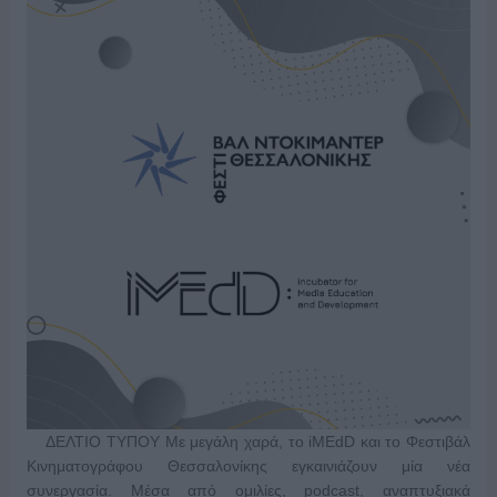
ΔΕΛΤΙΟ ΤΥΠΟΥ Με μεγάλη χαρά, το iMEdD και το Φεστιβάλ
Κινηματογράφου Θεσσαλονίκης εγκαινιάζουν μία νέα
συνεργασία. Μέσα από ομιλίες, podcast, αναπτυξιακά