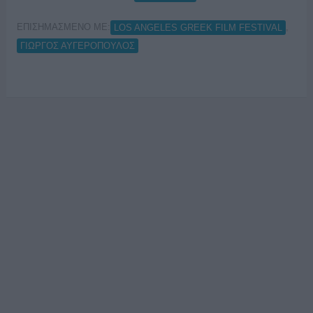
ΕΠΙΣΗΜΑΣΜΕΝΟ ΜΕ:
,
LOS ANGELES GREEK FILM FESTIVAL
ΓΙΩΡΓΟΣ ΑΥΓΕΡΟΠΟΥΛΟΣ