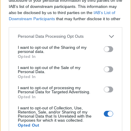
disclosure of your personal information by third parties on the
IAB’s list of downstream participants. This information may
also be disclosed by us to third parties on the
IAB’s List of
Downstream Participants
that may further disclose it to other
third parties.
Please note that this website/app uses one or more Google
Personal Data Processing Opt Outs
services and may gather and store information including but
not limited to your visit or usage behaviour. You may click to
I want to opt-out of the Sharing of my
personal data.
grant or deny consent to Google and its third-party tags to
Opted In
use your data for below specified purposes in below Google
consent section.
I want to opt-out of the Sale of my
ΔΕΛΤΙΟ ΤΥΠΟΥ Περισσότεροι από 20000 θεατές, είχαν την
Personal Data.
ευκαιρία να παρακολουθήσουν, σε διαδικτυακή προβολή, την
Opted In
πρεμιέρα του ντοκιμαντέρ «Παρόντες», του κινηματογραφιστή
I want to opt-out of processing my
Γιώργου Αυγερόπουλου, που αποτελεί την πρώτη παραγωγή
Personal Data for Targeted Advertising.
ντοκιμαντέρ από το iMEdD, σε συνεργασία με την Small Planet
Opted In
Productions. …
Διαβάστε Περισσότερα...
I want to opt-out of Collection, Use,
Retention, Sale, and/or Sharing of my
Personal Data that Is Unrelated with the
Purposes for which it was collected.
ΑΝΗΚΕΙ ΣΤΗΝ ΚΑΤΗΓΟΡΙΑ:
,
INTERNET
ΑΝΑΚΟΙΝΩΣΕΙΣ
Opted Out