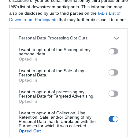
disclosure of your personal information by third parties on the
31/12/2018
IAB’s list of downstream participants. This information may
also be disclosed by us to third parties on the
IAB’s List of
Downstream Participants
that may further disclose it to other
third parties.
Please note that this website/app uses one or more Google
Personal Data Processing Opt Outs
services and may gather and store information including but
not limited to your visit or usage behaviour. You may click to
I want to opt-out of the Sharing of my
personal data.
grant or deny consent to Google and its third-party tags to
Opted In
use your data for below specified purposes in below Google
consent section.
I want to opt-out of the Sale of my
Personal Data.
Opted In
Φαινόμενο ανάλογο της κυριαρχίας (σε ποσοστά) του δελτίου
I want to opt-out of processing my
Personal Data for Targeted Advertising.
ειδήσεων του Mega αποτελεί το δελτίο ειδήσεων του Alpha. Επί
Opted In
πέντε συναπτά έτη, κατά το μεγαλύτερο διάστημα του
Μνημονίου, το κεντρικό δελτίο ειδήσεων του Alpha παραμένει
I want to opt-out of Collection, Use,
Retention, Sale, and/or Sharing of my
στην κορυφή της τηλεθέασης. …
Διαβάστε Περισσότερα...
Personal Data that Is Unrelated with the
Purposes for which it was collected.
Opted Out