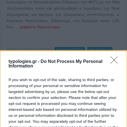
Ιανουαρίου το Κεντρικό Δελτίο Ειδήσεων του ΑΝΤ1 με τον Νίκο
Χατζηνικολάου όπου και φιλοξενήθηκε ο πρόεδρος της Νέας
Δημοκρατίας και αρχηγός της αξιωματικής αντιπολίτευσης, κ.
Κυριάκος Μητσοτάκης. Ειδικότερα, στο δυναμικό κοινό «18-
54» …
Διαβάστε Περισσότερα...
ΑΝΗΚΕΙ ΣΤΗΝ ΚΑΤΗΓΟΡΙΑ:
,
ΑΝΑΚΟΙΝΩΣΕΙΣ
ΤΗΛΕΟΡΑΣΗ
typologies.gr -
Do Not Process My Personal
ΕΠΙΣΗΜΑΣΜΕΝΟ ΜΕ:
,
,
ANT1
ΔΕΛΤΙΟ ΕΙΔΗΣΕΩΝ ΑΝΤ1
Information
,
,
,
ΚΥΡΙΑΚΟΣ ΜΗΤΣΟΤΑΚΗΣ
ΝΔ
ΝΙΚΟΣ ΧΑΤΖΗΝΙΚΟΛΑΟΥ
ΤΗΛΕΘΕΑΣΗ
If you wish to opt-out of the sale, sharing to third parties, or
processing of your personal or sensitive information for
targeted advertising by us, please use the below opt-out
section to confirm your selection. Please note that after your
opt-out request is processed you may continue seeing
interest-based ads based on personal information utilized by
Η χρυσή πενταετία του Alpha στις
us or personal information disclosed to third parties prior to
ειδήσεις
your opt-out. You may separately opt-out of the further