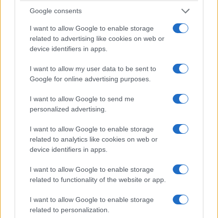
ΑΝΗΚΕΙ ΣΤΗΝ ΚΑΤΗΓΟΡΙΑ:
,
HOME
ΤΗΛΕΟΡΑΣΗ
Google consents
I want to allow Google to enable storage
ΕΠΙΣΗΜΑΣΜΕΝΟ ΜΕ:
,
ΔΕΛΤΙΟ ΕΙΔΗΣΕΩΝ ALPHA
ΔΕΛΤΙΟ
related to advertising like cookies on web or
,
,
ΕΙΔΗΣΕΩΝ OPEN
ΔΕΛΤΙΟ ΕΙΔΗΣΕΩΝ ΑΝΤ1
ΔΕΛΤΙΟ
device identifiers in apps.
,
ΕΙΔΗΣΕΩΝ ΕΡΤ1
ΔΕΛΤΙΟ ΕΙΔΗΣΕΩΝ ΣΚΑΙ
I want to allow my user data to be sent to
Google for online advertising purposes.
I want to allow Google to send me
personalized advertising.
Πρώτο το κεντρικό δελτίο του Alpha
για 5 συνεχόμενα χρόνια!
I want to allow Google to enable storage
related to analytics like cookies on web or
27/12/2018
device identifiers in apps.
I want to allow Google to enable storage
related to functionality of the website or app.
I want to allow Google to enable storage
related to personalization.