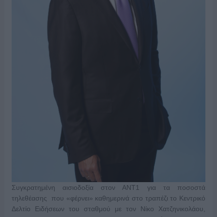
Συγκρατημένη αισιοδοξία στον ΑΝΤ1 για τα ποσοστά
τηλεθέασης που «φέρνει» καθημερινά στο τραπέζι το Κεντρικό
Δελτίο Ειδήσεων του σταθμού με τον Νίκο Χατζηνικολάου,