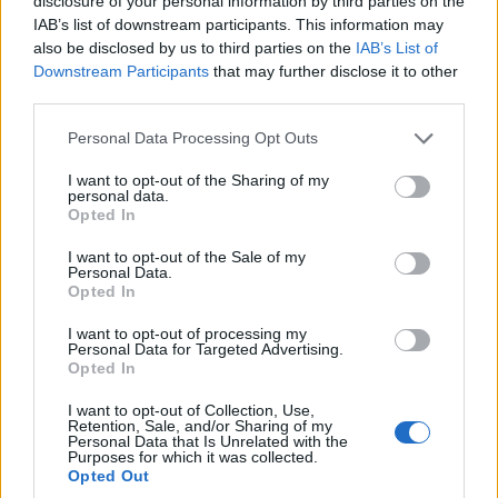
disclosure of your personal information by third parties on the
αναρτήθηκε o προσωρινός πίνακας κατάταξης των υποψηφίων
IAB’s list of downstream participants. This information may
για την πλήρωση 132 θέσεων δημοσιογράφων και 224 θέσεων
also be disclosed by us to third parties on the
IAB’s List of
καλλιτεχνικών ειδικοτήτων, με σύμβαση εργασίας ιδιωτικού
Downstream Participants
that may further disclose it to other
δικαίου αορίστου χρόνου στην Αθήνα και τη Θεσσαλονίκη. …
third parties.
Διαβάστε Περισσότερα...
Please note that this website/app uses one or more Google
Personal Data Processing Opt Outs
services and may gather and store information including but
not limited to your visit or usage behaviour. You may click to
I want to opt-out of the Sharing of my
personal data.
ΑΝΗΚΕΙ ΣΤΗΝ ΚΑΤΗΓΟΡΙΑ:
,
,
INTERNET
ΠΑΡΑΠΟΜΠΕΣ
grant or deny consent to Google and its third-party tags to
Opted In
use your data for below specified purposes in below Google
,
ΡΑΔΙΟΦΩΝΟ
ΤΗΛΕΟΡΑΣΗ
consent section.
I want to opt-out of the Sale of my
Personal Data.
ΕΠΙΣΗΜΑΣΜΕΝΟ ΜΕ:
,
ΔΙΑΓΩΝΙΣΜΟΣ
ΝΕΡΙΤ
Opted In
I want to opt-out of processing my
Personal Data for Targeted Advertising.
Opted In
Καψής για το διαγωνισμό της ΝΕΡΙΤ:
I want to opt-out of Collection, Use,
Retention, Sale, and/or Sharing of my
“Μία ανυπόστατη λίστα είδε το φως
Personal Data that Is Unrelated with the
Purposes for which it was collected.
της δημοσιότητας”
Opted Out