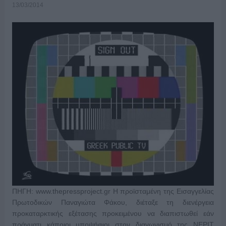
13/03/2014
ΠΗΓΗ: www.thepressproject.gr Η προϊσταμένη της Εισαγγελίας
Πρωτοδικών Παναγιώτα Φάκου, διέταξε τη διενέργεια
προκαταρκτικής εξέτασης προκειμένου να διαπιστωθεί εάν
πράγματι κάποιοι υποψήφιοι στον διαγωνισμό της ΝΕΡΙΤ