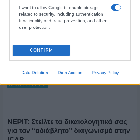
ΚΟΥΜΙΩΤΗΣ: Κύριε Καψή, καλημέρα από τη συμπρωτεύουσα.
I want to allow Google to enable storage
Τι κάνετε είσαστε καλά; ΚΑΨΗΣ: Ωραία, εσείς;
related to security, including authentication
ΚΟΥΜΙΩΤΗΣ: Απίστευτα πράγματα εις ότι αφορά την ΝΕΡΙΤ.
functionality and fraud prevention, and other
Εμείς θέλουμε να μαθαίνουμε για τα καλά. …
Διαβάστε
user protection.
Περισσότερα...
CONFIRM
ΑΝΗΚΕΙ ΣΤΗΝ ΚΑΤΗΓΟΡΙΑ:
,
,
INTERNET
ΡΑΔΙΟΦΩΝΟ
ΤΗΛΕΟΡΑΣΗ
Data Deletion
Data Access
Privacy Policy
ΕΠΙΣΗΜΑΣΜΕΝΟ ΜΕ:
,
,
,
ALPHA 96.5
ΔΙΑΓΩΝΙΣΜΟΣ
ΝΕΡΙΤ
ΠΑΝΤΕΛΗΣ ΚΑΨΗΣ
ΝΕΡΙΤ: Στείλτε τα δικαιολογητικά σας
για τον “αδιάβλητο” διαγωνισμό στην
ICAP