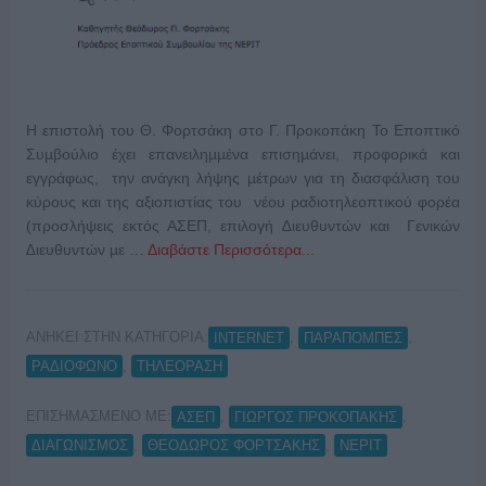
Η επιστολή του Θ. Φορτσάκη στο Γ. Προκοπάκη Το Εποπτικό
Συµβούλιο έχει επανειληµµένα επισηµάνει, προφορικά και
εγγράφως, την ανάγκη λήψης µέτρων για τη διασφάλιση του
κύρους και της αξιοπιστίας του νέου ραδιοτηλεοπτικού φορέα
(προσλήψεις εκτός ΑΣΕΠ, επιλογή ∆ιευθυντών και Γενικών
∆ιευθυντών µε …
Διαβάστε Περισσότερα...
ΑΝΗΚΕΙ ΣΤΗΝ ΚΑΤΗΓΟΡΙΑ:
,
,
INTERNET
ΠΑΡΑΠΟΜΠΕΣ
,
ΡΑΔΙΟΦΩΝΟ
ΤΗΛΕΟΡΑΣΗ
ΕΠΙΣΗΜΑΣΜΕΝΟ ΜΕ:
,
,
ΑΣΕΠ
ΓΙΩΡΓΟΣ ΠΡΟΚΟΠΑΚΗΣ
,
,
ΔΙΑΓΩΝΙΣΜΟΣ
ΘΕΟΔΩΡΟΣ ΦΟΡΤΣΑΚΗΣ
ΝΕΡΙΤ