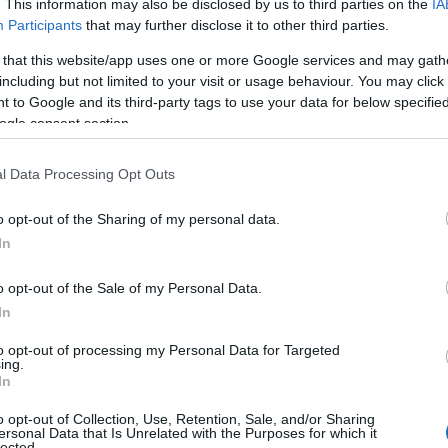
. This information may also be disclosed by us to third parties on the
IA
Participants
that may further disclose it to other third parties.
 that this website/app uses one or more Google services and may gath
including but not limited to your visit or usage behaviour. You may click 
 to Google and its third-party tags to use your data for below specifi
ogle consent section.
l Data Processing Opt Outs
o opt-out of the Sharing of my personal data.
In
o opt-out of the Sale of my Personal Data.
ης διαφημιστικής καμπάνιας αντιμετώπισης της COVID-19
In
ή του το Συμβούλιο της Ευρώπης, ύστερα απόκαταγγελία
ρει πως "Ελληνικά ΜΜΕ που ασκούσαν κριτική στην
to opt-out of processing my Personal Data for Targeted
ing.
ισσότερα...
In
o opt-out of Collection, Use, Retention, Sale, and/or Sharing
ersonal Data that Is Unrelated with the Purposes for which it
lected.