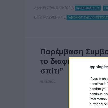
ΑΝΗΚΕΙ ΣΤΗΝ ΚΑΤΗΓΟΡΙΑ:
,
ΑΝΑΚΟΙΝΩΣΕΙΣ
Ε
ΕΠΙΣΗΜΑΣΜΕΝΟ ΜΕ:
"ΔΡΟΜΟΣ ΤΗΣ ΑΡΙΣΤΕΡΑΣ
Παρέμβαση Συμβο
το διαφημιστικό 
typologies
σπίτι”
If you wish 
06/08/2020
sensitive in
confirm you
continue se
information 
further disc