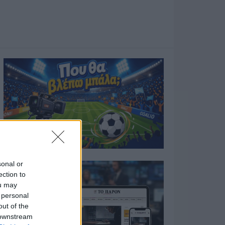
sonal or
ection to
ou may
 personal
out of the
 downstream