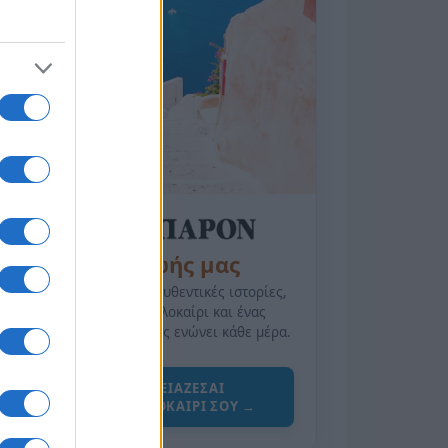
της Ζωής μας
Οι άνθρωποι, οι αυθεντικές ιστορίες,
το ελληνικό καλοκαίρι και ένας
πολιτισμός που μας ενώνει κάθε μέρα.
ΟΣΑ ΧΡΕΙΑΖΕΣΑΙ
ΓΙΑ ΤΟ ΚΑΛΟΚΑΙΡΙ ΣΟΥ →