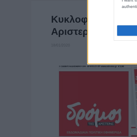
authenti
Κυκλοφορεί ξανά 
Αριστεράς”
18/01/2020