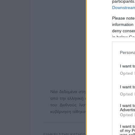
participants
Downstream 
Please note
information 
deny consent
in below Go
Persona
I want t
Opted 
I want t
Νέα δεδομένα στην υπόθεση διαχείρισης τ
Opted 
από την ελληνική κυβέρνηση. Σε παρέμβασ
του Διεθνούς Ινστιτούρου Τύπου αναφέ
I want 
Advertis
κυβέρνηση τέθηκαν εκτός ή …
Διαβάστε Περ
Opted 
I want t
of my P
was col
ΑΝΗΚΕΙ ΣΤΗΝ ΚΑΤΗΓΟΡΙΑ: