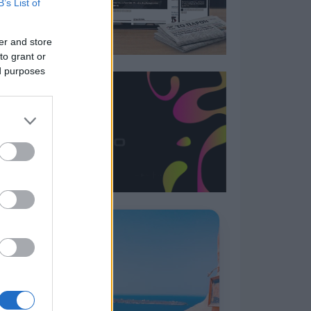
B’s List of
er and store
to grant or
ed purposes
Η ΣΤΗΛΗ ΜΑΣ