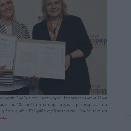
κορυφαίο βραβείο στην κατηγορία «infographics»των 17ων
μεσα σε 196 φύλλα που συμμετείχαν, προερχόμενα από
ννη ήταν η μόνη Ελληνίδα σχεδιάστρια που βραβεύτηκε για
α...