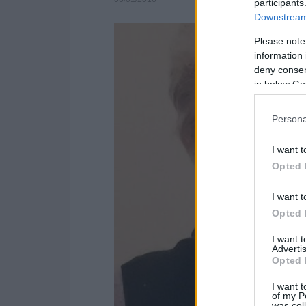
participants
Downstream 
Please note
information 
deny consent
in below Go
Persona
I want t
Opted 
I want t
Opted 
I want 
Advertis
Opted 
I want t
of my P
was col