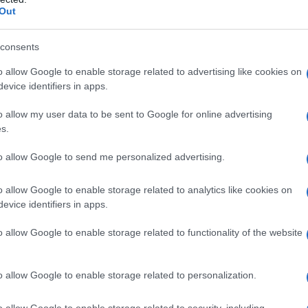
Out
ebook ο Κωνσταντίνος Αγγελόπουλος δηλώνει πως δεν
ρτητη Αρχή. Ο διευθυντής της "Επένδυσης" διευκρινίζει ότι
consents
το συμβούλιο. Η ανάρτησή του έχει ως εξής: …
Διαβάστε
o allow Google to enable storage related to advertising like cookies on
evice identifiers in apps.
o allow my user data to be sent to Google for online advertising
,
ΙΟΦΩΝΟ
ΤΗΛΕΟΡΑΣΗ
s.
ΣΤΑΝΤΙΝΟΣ ΑΓΓΕΛΟΠΟΥΛΟΣ
to allow Google to send me personalized advertising.
o allow Google to enable storage related to analytics like cookies on
evice identifiers in apps.
o allow Google to enable storage related to functionality of the website
o allow Google to enable storage related to personalization.
o allow Google to enable storage related to security, including