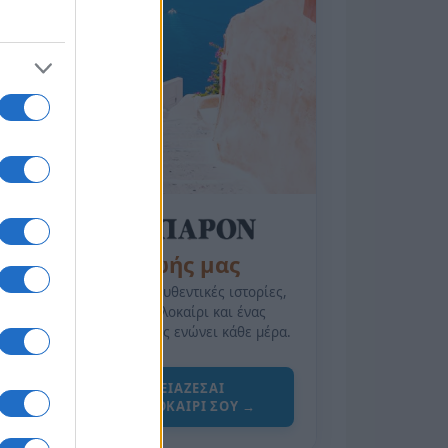
της Ζωής μας
Οι άνθρωποι, οι αυθεντικές ιστορίες,
το ελληνικό καλοκαίρι και ένας
πολιτισμός που μας ενώνει κάθε μέρα.
ΟΣΑ ΧΡΕΙΑΖΕΣΑΙ
ΓΙΑ ΤΟ ΚΑΛΟΚΑΙΡΙ ΣΟΥ →