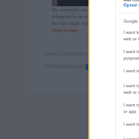
Opted 
Με ανάρτησή του στη σλίδα του στο Fac
ενδιαφέρεται για τη θέση μέλους στην Ανεξά
Google 
δεν έχει καμία πρόθεση να συμμετάσχει σ
Περισσότερα...
I want t
web or d
I want t
ΑΝΗΚΕΙ ΣΤΗΝ ΚΑΤΗΓΟΡΙΑ:
,
ΕΦΗΜΕΡΙΔΕΣ
ΡΑΔ
purpose
ΕΠΙΣΗΜΑΣΜΕΝΟ ΜΕ:
,
,
"ΕΠΕΝΔΥΣΗ"
ΕΣΡ
ΚΩΝ
I want 
I want t
web or d
I want t
or app.
I want t
I want t