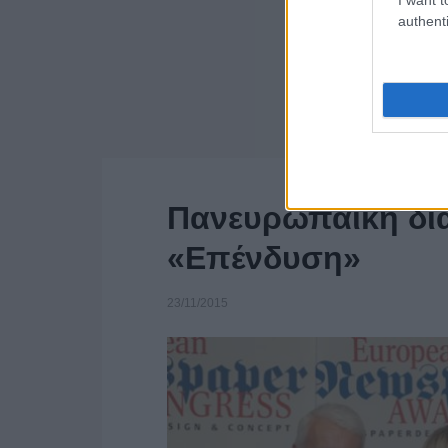
authenti
Πανευρωπαϊκή διά
«Επένδυση»
23/11/2015