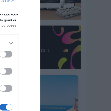
B’s List of
er and store
to grant or
ed purposes
Η ΣΤΗΛΗ ΜΑΣ