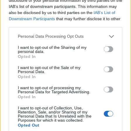
disclosure of your personal information by third parties on the
IAB’s list of downstream participants. This information may
also be disclosed by us to third parties on the
IAB’s List of
Downstream Participants
that may further disclose it to other
third parties.
Please note that this website/app uses one or more Google
Personal Data Processing Opt Outs
services and may gather and store information including but
not limited to your visit or usage behaviour. You may click to
I want to opt-out of the Sharing of my
personal data.
grant or deny consent to Google and its third-party tags to
Opted In
use your data for below specified purposes in below Google
consent section.
I want to opt-out of the Sale of my
Personal Data.
Ο Alpha, με 13,7%, διατήρησε την πρώτη θέση στην τηλεθέαση
Opted In
και την εβδομάδα 9 – 15 Φεβρουαρίου. Το Mega ήταν δεύτερο
με 12% και ο ANT1 τρίτος με 9,8%. Ακολούθησαν το Star με
I want to opt-out of processing my
Personal Data for Targeted Advertising.
9,1%, ο ΣΚΑΪ με 8,5%, η ΕΡΤ1 με 6%, το Open με 5,7%, το
Opted In
ΕΡΤ News και το ΜΑΚ TV με 2,4%, η ΕΡΤ2 ΣΠΟΡ με 2,3% και
η ΕΡΤ3 με …
Διαβάστε Περισσότερα...
I want to opt-out of Collection, Use,
Retention, Sale, and/or Sharing of my
Personal Data that Is Unrelated with the
Purposes for which it was collected.
Opted Out
ΑΝΗΚΕΙ ΣΤΗΝ ΚΑΤΗΓΟΡΙΑ:
,
ΜΕΤΡΗΣΕΙΣ
ΤΗΛΕΟΡΑΣΗ