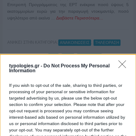
Επιτροπή Προγράμματος της ΕΡΤ ενέκρινε ποσό ύψους 5
εκατομμυρίων ευρώ για την παραγωγή ντοκιμαντέρ, ποσό
υψηλότερο από εκείνα …
Διαβάστε Περισσότερα...
ΑΝΗΚΕΙ ΣΤΗΝ ΚΑΤΗΓΟΡΙΑ:
,
ΑΝΑΚΟΙΝΩΣΕΙΣ
ΤΗΛΕΟΡΑΣΗ
ΕΠΙΣΗΜΑΣΜΕΝΟ ΜΕ:
,
,
ΕΡΤ
ΕΡΤ2
ΕΡΤ2 ΣΠΟΡ
typologies.gr -
Do Not Process My Personal
Information
If you wish to opt-out of the sale, sharing to third parties, or
Σταθερά πρώτος ο Alpha και την
processing of your personal or sensitive information for
targeted advertising by us, please use the below opt-out
εβδομάδα 9 – 15 Φεβρουαρίου.
section to confirm your selection. Please note that after your
opt-out request is processed you may continue seeing
22/02/2026
interest-based ads based on personal information utilized by
us or personal information disclosed to third parties prior to
your opt-out. You may separately opt-out of the further