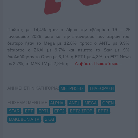
Πρώτος με 14,4% ήταν ο Alpha την εβδομάδα 19 – 25
Ιανουαρίου 2026, μετά και την επαναφορά των σειρών του,
δεύτερο ήταν το Mega με 12,8%, τρίτος ο ΑΝΤ1 με 9,9%,
τέταρτος ο ΣΚΑΪ με 9,7% και πέμπτο το Star με 9%.
Ακολούθησαν το Open με 6,1%, η ΕΡΤ1 με 4,3%, το ΕΡΤ News
με 2,7%, το ΜΑΚ TV με 2,3%, η …
Διαβάστε Περισσότερα...
ΑΝΗΚΕΙ ΣΤΗΝ ΚΑΤΗΓΟΡΙΑ:
,
ΜΕΤΡΗΣΕΙΣ
ΤΗΛΕΟΡΑΣΗ
ΕΠΙΣΗΜΑΣΜΕΝΟ ΜΕ:
,
,
,
,
ALPHA
ANT1
MEGA
OPEN
,
,
,
,
,
,
STAR
ΕΡΤ
ΕΡΤ1
ΕΡΤ2
ΕΡΤ2 ΣΠΟΡ
ΕΡΤ3
,
ΜΑΚΕΔΟΝΙΑ TV
ΣΚΑΙ