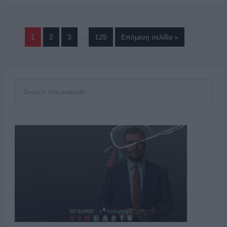
1
2
3
…
125
Επόμενη σελίδα »