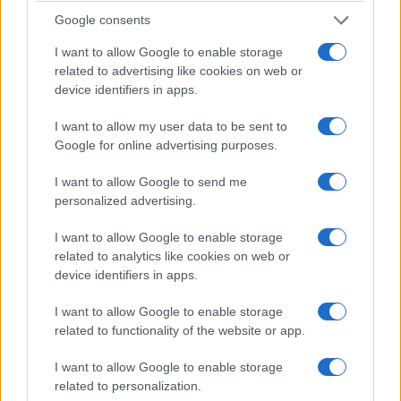
Google consents
ΕΠΙΣΗΜΑΣΜΕΝΟ ΜΕ:
,
,
,
,
ALPHA
ANT1
MEGA
NIELSEN
I want to allow Google to enable storage
,
,
,
,
,
,
OPEN
STAR
ΕΡΤ
ΕΡΤ NEWS
ΕΡΤ1
ΕΡΤ2
ΕΡΤ2
related to advertising like cookies on web or
,
,
,
ΣΠΟΡ
ΕΡΤ3
ΜΑΚ TV
ΣΚΑΙ
device identifiers in apps.
I want to allow my user data to be sent to
Google for online advertising purposes.
I want to allow Google to send me
Πρώτος ο Alpha και την την εβδομάδα
personalized advertising.
2 – 8 Φεβρουαρίου 2026
I want to allow Google to enable storage
15/02/2026
related to analytics like cookies on web or
device identifiers in apps.
I want to allow Google to enable storage
related to functionality of the website or app.
I want to allow Google to enable storage
related to personalization.