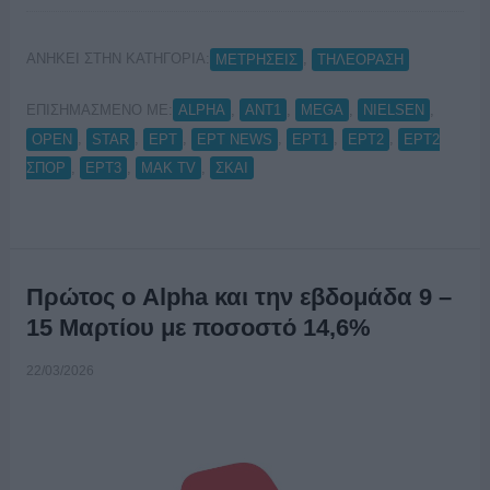
ΑΝΗΚΕΙ ΣΤΗΝ ΚΑΤΗΓΟΡΙΑ:
,
ΜΕΤΡΗΣΕΙΣ
ΤΗΛΕΟΡΑΣΗ
ΕΠΙΣΗΜΑΣΜΕΝΟ ΜΕ:
,
,
,
,
ALPHA
ANT1
MEGA
NIELSEN
,
,
,
,
,
,
OPEN
STAR
ΕΡΤ
ΕΡΤ NEWS
ΕΡΤ1
ΕΡΤ2
ΕΡΤ2
,
,
,
ΣΠΟΡ
ΕΡΤ3
ΜΑΚ TV
ΣΚΑΙ
Πρώτος ο Alpha και την εβδομάδα 9 –
15 Μαρτίου με ποσοστό 14,6%
22/03/2026