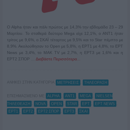
Ο Alpha ήταν και πάλι πρώτος με 14,3% την εβδομάδα 23 – 29
Μαρτίου. Το σταθερά δεύτερο Mega είχε 12,1%, ο ANT1 ήταν
τρίτος με 9,6%, ο ΣΚΑΪ τέταρτος με 9,5% και το Star πέμπτο με
8,9%. Ακολούθησαν το Open με 5,8%, η ΕΡΤ1 με 4,8%, το ΕΡΤ
News με 3,4%, το ΜΑΚ TV με 2,7%, η ΕΡΤ3 με 1,6% και η
ΕΡΤ2 ΣΠΟΡ …
Διαβάστε Περισσότερα...
ΑΝΗΚΕΙ ΣΤΗΝ ΚΑΤΗΓΟΡΙΑ:
,
ΜΕΤΡΗΣΕΙΣ
ΤΗΛΕΟΡΑΣΗ
ΕΠΙΣΗΜΑΣΜΕΝΟ ΜΕ:
,
,
,
ALPHA
ANT1
MEGA
NIELSEN
,
,
,
,
,
,
ΤΗΛΕΘΕΑΣΗ
NOVA
OPEN
STAR
ΕΡΤ
ΕΡΤ NEWS
,
,
,
,
ΕΡΤ1
ΕΡΤ2
ΕΡΤ2 ΣΠΟΡ
ΕΡΤ3
ΣΚΑΙ