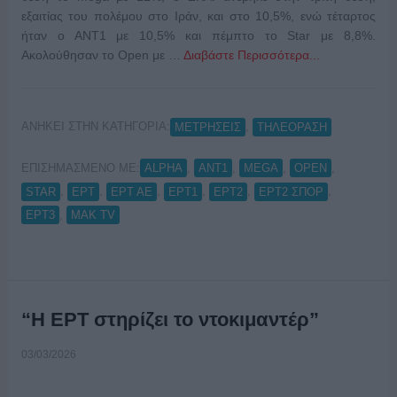
εξαιτίας του πολέμου στο Ιράν, και στο 10,5%, ενώ τέταρτος
ήταν ο ΑΝΤ1 με 10,5% και πέμπτο το Star με 8,8%.
Ακολούθησαν το Open με …
Διαβάστε Περισσότερα...
ΑΝΗΚΕΙ ΣΤΗΝ ΚΑΤΗΓΟΡΙΑ:
,
ΜΕΤΡΗΣΕΙΣ
ΤΗΛΕΟΡΑΣΗ
ΕΠΙΣΗΜΑΣΜΕΝΟ ΜΕ:
,
,
,
,
ALPHA
ANT1
MEGA
OPEN
,
,
,
,
,
,
STAR
ΕΡΤ
ΕΡΤ ΑΕ
ΕΡΤ1
ΕΡΤ2
ΕΡΤ2 ΣΠΟΡ
,
ΕΡΤ3
ΜΑΚ TV
“Η ΕΡΤ στηρίζει το ντοκιμαντέρ”
03/03/2026