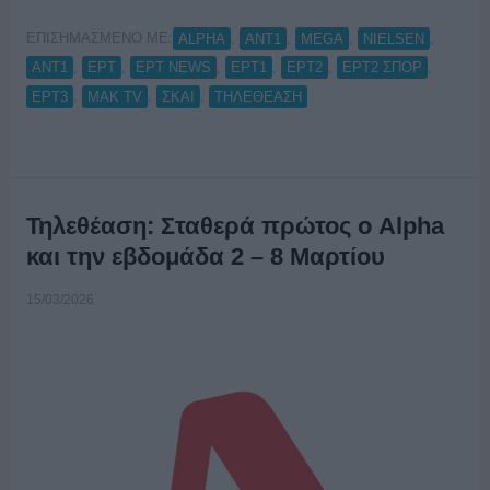
ΕΠΙΣΗΜΑΣΜΕΝΟ ΜΕ:
,
,
,
,
ALPHA
ANT1
MEGA
NIELSEN
,
,
,
,
,
,
ΑΝΤ1
ΕΡΤ
ΕΡΤ NEWS
ΕΡΤ1
ΕΡΤ2
ΕΡΤ2 ΣΠΟΡ
,
,
,
ΕΡΤ3
ΜΑΚ TV
ΣΚΑΙ
ΤΗΛΕΘΕΑΣΗ
Τηλεθέαση: Σταθερά πρώτος ο Alpha
και την εβδομάδα 2 – 8 Μαρτίου
15/03/2026