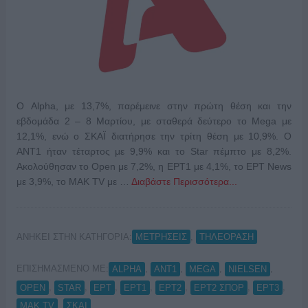
Ο Alpha, με 13,7%, παρέμεινε στην πρώτη θέση και την
εβδομάδα 2 – 8 Μαρτίου, με σταθερά δεύτερο το Mega με
12,1%, ενώ ο ΣΚΑΪ διατήρησε την τρίτη θέση με 10,9%. Ο
ΑΝΤ1 ήταν τέταρτος με 9,9% και το Star πέμπτο με 8,2%.
Ακολούθησαν το Open με 7,2%, η ΕΡΤ1 με 4,1%, το ΕΡΤ News
με 3,9%, το ΜΑΚ TV με …
Διαβάστε Περισσότερα...
ΑΝΗΚΕΙ ΣΤΗΝ ΚΑΤΗΓΟΡΙΑ:
,
ΜΕΤΡΗΣΕΙΣ
ΤΗΛΕΟΡΑΣΗ
ΕΠΙΣΗΜΑΣΜΕΝΟ ΜΕ:
,
,
,
,
ALPHA
ANT1
MEGA
NIELSEN
,
,
,
,
,
,
,
OPEN
STAR
ΕΡΤ
ΕΡΤ1
ΕΡΤ2
ΕΡΤ2 ΣΠΟΡ
ΕΡΤ3
,
ΜΑΚ TV
ΣΚΑΙ