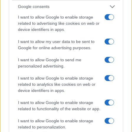
Google consents
I want to allow Google to enable storage
related to advertising like cookies on web or
device identifiers in apps.
I want to allow my user data to be sent to
Google for online advertising purposes.
I want to allow Google to send me
personalized advertising.
I want to allow Google to enable storage
related to analytics like cookies on web or
device identifiers in apps.
ΑΝΑΚΟΙΝΩΣΗ Η ΠΟΣΠΕΡΤ καταγγέλλει τον τηλεοπτικό
σταθμό OPEN για την απόλυση εργαζόμενης ότι δήθεν
I want to allow Google to enable storage
αποτελεί πλεονάζον προσωπικό. Παράλληλα, σύμφωνα με την
related to functionality of the website or app.
ανακοίνωση της Ένωσης Τεχνικών Ιδιωτικής Τηλεόρασης
Αττικής (ΕΤΙΤΑ), η διοίκηση της εταιρείας δεν δέχεται να
I want to allow Google to enable storage
συζητήσει για ΣΣΕ, έχοντας την …
Διαβάστε Περισσότερα...
related to personalization.