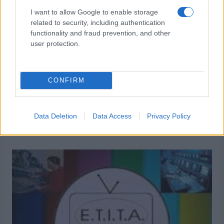
I want to allow Google to enable storage
related to security, including authentication
ΑΝΗΚΕΙ ΣΤΗΝ ΚΑΤΗΓΟΡΙΑ:
,
ΑΝΑΚΟΙΝΩΣΕΙΣ
ΤΗΛΕΟΡΑΣΗ
functionality and fraud prevention, and other
user protection.
ΕΠΙΣΗΜΑΣΜΕΝΟ ΜΕ:
,
,
OPEN
ΕΤΙΤΑ
ΠΟΣΠΕΡΤ
CONFIRM
ΕΤΙΤΑ: Για την αλλαγή διαιτησίας
Data Deletion
Data Access
Privacy Policy
27/03/2025