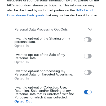
disclosure of your personal information by third parties on the
εργάζονταν πρωί κανόνισαν τις οικογενειακές τους
IAB’s list of downstream participants. This information may
υποχρεώσεις για να συμμετάσχουν στην συγκέντρωσηνα
also be disclosed by us to third parties on the
IAB’s List of
σταθούν μπροστά στη πύλη του OPEN στις 5 …
Διαβάστε
Downstream Participants
that may further disclose it to other
Περισσότερα...
third parties.
Please note that this website/app uses one or more Google
Personal Data Processing Opt Outs
services and may gather and store information including but
ΑΝΗΚΕΙ ΣΤΗΝ ΚΑΤΗΓΟΡΙΑ:
,
not limited to your visit or usage behaviour. You may click to
I want to opt-out of the Sharing of my
ΑΝΑΚΟΙΝΩΣΕΙΣ
ΤΗΛΕΟΡΑΣΗ
personal data.
grant or deny consent to Google and its third-party tags to
Opted In
use your data for below specified purposes in below Google
ΕΠΙΣΗΜΑΣΜΕΝΟ ΜΕ:
,
OPEN
ΕΤΙΤΑ
consent section.
I want to opt-out of the Sale of my
Personal Data.
Opted In
I want to opt-out of processing my
Personal Data for Targeted Advertising.
ΠΟΣΠΕΡΤ: Καταγγέλουμε το Open για
Opted In
την απόλυση εργαζόμενης
I want to opt-out of Collection, Use,
Retention, Sale, and/or Sharing of my
14/05/2025
Personal Data that Is Unrelated with the
Purposes for which it was collected.
Opted Out