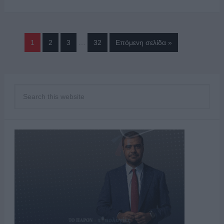
1
2
3
…
32
Επόμενη σελίδα »