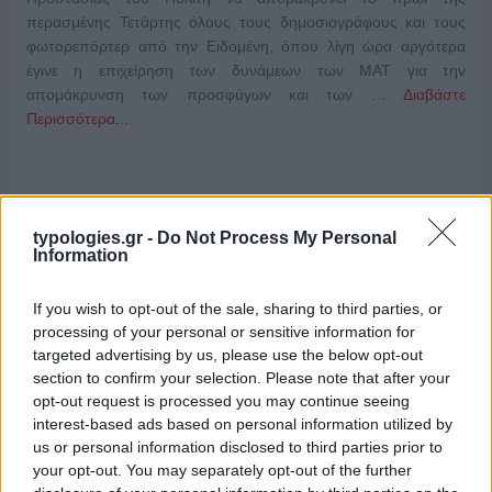
περασμένης Τετάρτης όλους τους δημοσιογράφους και τους
φωτορεπόρτερ από την Ειδομένη, όπου λίγη ώρα αργότερα
έγινε η επιχείρηση των δυνάμεων των ΜΑΤ για την
απομάκρυνση των προσφύγων και των …
Διαβάστε
Περισσότερα...
ΑΝΗΚΕΙ ΣΤΗΝ ΚΑΤΗΓΟΡΙΑ:
ΤΗΛΕΟΡΑΣΗ
typologies.gr -
Do Not Process My Personal
Information
ΕΠΙΣΗΜΑΣΜΕΝΟ ΜΕ:
,
,
,
ΕΙΔΟΜΕΝΗ
ΕΛΑΣ
ΜΑΤ
ΝΙΚΟΣ
,
ΤΟΣΚΑΣ
ΟΛΓΑ ΓΕΡΟΒΑΣΙΛΗ
If you wish to opt-out of the sale, sharing to third parties, or
processing of your personal or sensitive information for
targeted advertising by us, please use the below opt-out
section to confirm your selection. Please note that after your
opt-out request is processed you may continue seeing
ΕΣΗΕΑ: Το δικαίωμα στην ενημέρωση
interest-based ads based on personal information utilized by
είναι αδιαπραγμάτευτο
us or personal information disclosed to third parties prior to
your opt-out. You may separately opt-out of the further
12/12/2015