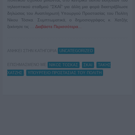
τηλεοπτικού σταθμού “ΣΚΑΪ” για άλλη μια φορά διαστρέβλωσε
δηλώσεις του Αναπληρωτή Υπουργού Προστασίας του Πολίτη
Νίκου Τόσκα. Συμπτωματικά, ο δημοσιογράφος κ. Χατζής
ξεκίνησε τις …
Διαβάστε Περισσότερα...
ΑΝΗΚΕΙ ΣΤΗΝ ΚΑΤΗΓΟΡΙΑ:
UNCATEGORIZED
ΕΠΙΣΗΜΑΣΜΕΝΟ ΜΕ:
,
,
ΝΙΚΟΣ ΤΟΣΚΑΣ
ΣΚΑΙ
ΤΑΚΗΣ
,
ΧΑΤΖΗΣ
ΥΠΟΥΡΓΕΙΟ ΠΡΟΣΤΑΣΙΑΣ ΤΟΥ ΠΟΛΙΤΗ