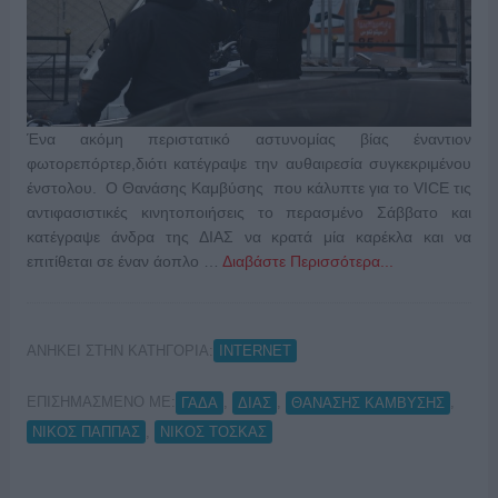
Ένα ακόμη περιστατικό αστυνομίας βίας έναντιον
φωτορεπόρτερ,διότι κατέγραψε την αυθαιρεσία συγκεκριμένου
ένστολου. Ο Θανάσης Καμβύσης που κάλυπτε για το VICE τις
αντιφασιστικές κινητοποιήσεις το περασμένο Σάββατο και
κατέγραψε άνδρα της ΔΙΑΣ να κρατά μία καρέκλα και να
επιτίθεται σε έναν άοπλο …
Διαβάστε Περισσότερα...
ΑΝΗΚΕΙ ΣΤΗΝ ΚΑΤΗΓΟΡΙΑ:
INTERNET
ΕΠΙΣΗΜΑΣΜΕΝΟ ΜΕ:
,
,
,
ΓΑΔΑ
ΔΙΑΣ
ΘΑΝΑΣΗΣ ΚΑΜΒΥΣΗΣ
,
ΝΙΚΟΣ ΠΑΠΠΑΣ
ΝΙΚΟΣ ΤΟΣΚΑΣ