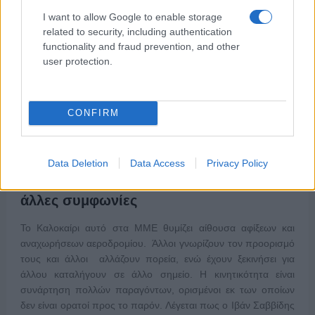
I want to allow Google to enable storage
related to security, including authentication
functionality and fraud prevention, and other
user protection.
CONFIRM
ΑΙΧΜΕΣ
Data Deletion
Data Access
Privacy Policy
ΑΙΧΜΕΣ: Και άλλες αποχωρήσεις και
άλλες συμφωνίες
Το Καλοκαίρι αυτό στα ΜΜΕ θυμίζει αίθουσα αφίξεων και
αναχωρήσεων αεροδρομίου. Άλλοι γνωρίζουν τον προορισμό
τους και άλλοι αλλάζουν πορεία, ενώ έχουν ξεκινήσει για
άλλου καταλήγουν σε άλλο σημείο. Η κινητικότητα είναι
συνάρτηση πολλών παραγόντων, ορισμένοι εκ των οποίων
δεν είναι ορατοί προς το παρόν. Λέγεται πως ο Ιβάν Σαββίδης