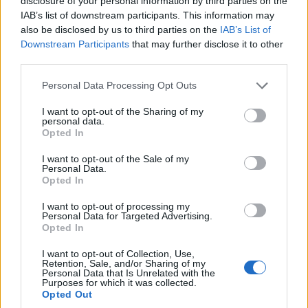
disclosure of your personal information by third parties on the
IAB’s list of downstream participants. This information may
also be disclosed by us to third parties on the
IAB’s List of
Downstream Participants
that may further disclose it to other
third parties.
Please note that this website/app uses one or more Google
Personal Data Processing Opt Outs
services and may gather and store information including but
not limited to your visit or usage behaviour. You may click to
I want to opt-out of the Sharing of my
personal data.
grant or deny consent to Google and its third-party tags to
Opted In
use your data for below specified purposes in below Google
consent section.
I want to opt-out of the Sale of my
Personal Data.
Opted In
I want to opt-out of processing my
Personal Data for Targeted Advertising.
Opted In
ΑΝΑΚΟΙΝΩΣΗ Ορισμένα Κυβερνητικά στελέχη έχουν
μετατρέψει τον πόλεμό τους κατά της διαπλοκής σε επίθεση
I want to opt-out of Collection, Use,
Retention, Sale, and/or Sharing of my
εναντίον των δημοσιογράφων με προφανή στόχο τη
Personal Data that Is Unrelated with the
Purposes for which it was collected.
χειραγώγηση της ελευθεροτυπίας. Μετά τον αποκλεισμό
Opted Out
δημοσιογράφων στην Ειδομένη και την αναίτια προσαγωγή