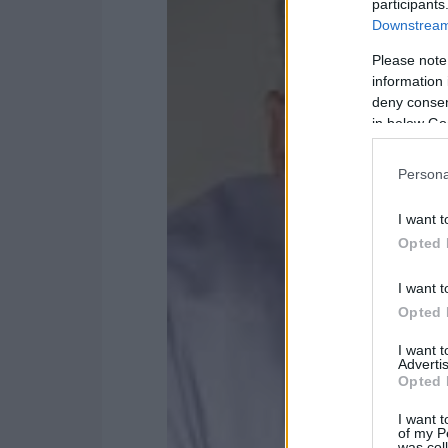
participants
Downstream 
Please note
information 
deny consent
in below Go
Persona
I want t
Opted 
I want t
Opted 
I want 
Advertis
Opted 
I want t
of my P
was col