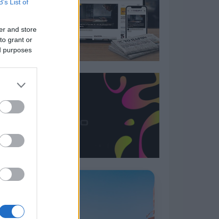
B’s List of
er and store
to grant or
ed purposes
Η ΣΤΗΛΗ ΜΑΣ