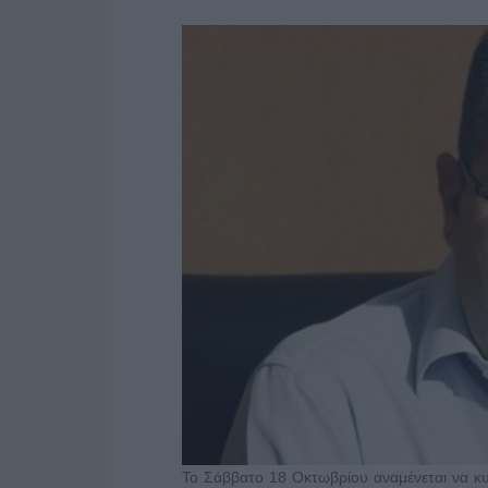
Το Σάββατο 18 Οκτωβρίου αναμένεται να κυ