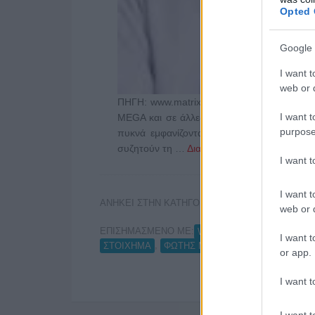
Opted 
Google 
I want t
web or d
ΠΗΓΗ: www.matrix24.gr Οι κύριοι Μπόμπολα
I want t
MEGA και σε άλλες επιχειρηματικές-εκδοτικ
purpose
πυκνά εμφανίζονται δημοσιεύματα που θ
συζητούν τη …
Διαβάστε Περισσότερα...
I want 
I want t
ΑΝΗΚΕΙ ΣΤΗΝ ΚΑΤΗΓΟΡΙΑ:
UNCATEGORIZED
web or d
ΕΠΙΣΗΜΑΣΜΕΝΟ ΜΕ:
,
WWW.MATRIX24.GR
ΔΟ
I want t
,
ΣΤΟΙΧΗΜΑ
ΦΩΤΗΣ ΜΠΟΜΠΟΛΑΣ
or app.
I want t
I want t