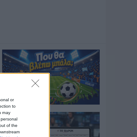
sonal or
ection to
ou may
 personal
out of the
 downstream