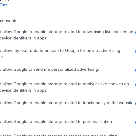
Out
consents
o allow Google to enable storage related to advertising like cookies on
evice identifiers in apps.
ς και Ψυχάρης είναι συνέταιροι στον τηλεοπτικό σταθμό
o allow my user data to be sent to Google for online advertising
ές προσπάθειες. Μάλιστα, τα τελευταία δύο χρόνια συχνά
s.
έλουν τα αφεντικά του Πήγασου και του πρώην ΔΟΛ να
to allow Google to send me personalized advertising.
o allow Google to enable storage related to analytics like cookies on
evice identifiers in apps.
,
,
,
,
Λ
ΝΙΚΟΣ ΦΕΛΕΚΗΣ
ΠΗΓΑΣΟΣ
ΣΤΑΥΡΟΣ ΨΥΧΑΡΗΣ
o allow Google to enable storage related to functionality of the website
o allow Google to enable storage related to personalization.
o allow Google to enable storage related to security, including