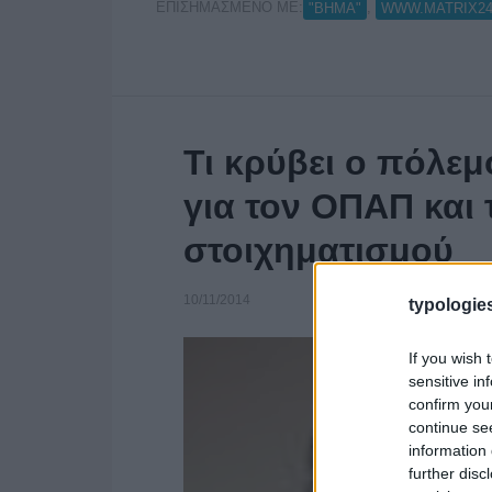
ΕΠΙΣΗΜΑΣΜΕΝΟ ΜΕ:
,
"ΒΗΜΑ"
WWW.MATRIX24
Τι κρύβει ο πόλ
για τον ΟΠΑΠ και τ
στοιχηματισμού
10/11/2014
typologies
If you wish 
sensitive in
confirm you
continue se
information 
further disc