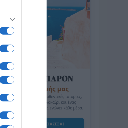
της Ζωής μας
Οι άνθρωποι, οι αυθεντικές ιστορίες,
το ελληνικό καλοκαίρι και ένας
πολιτισμός που μας ενώνει κάθε μέρα.
ΟΣΑ ΧΡΕΙΑΖΕΣΑΙ