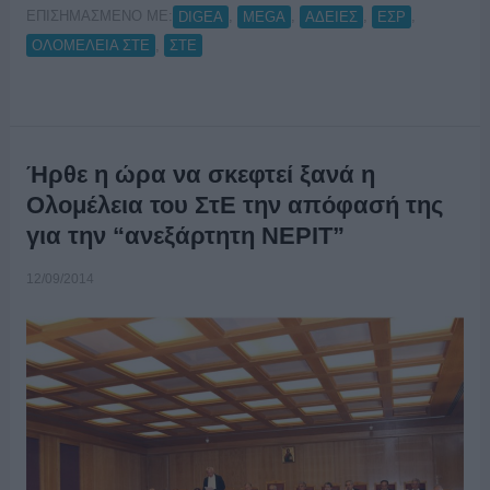
ΕΠΙΣΗΜΑΣΜΕΝΟ ΜΕ:
,
,
,
,
DIGEA
MEGA
ΑΔΕΙΕΣ
ΕΣΡ
,
ΟΛΟΜΕΛΕΙΑ ΣΤΕ
ΣΤΕ
Ήρθε η ώρα να σκεφτεί ξανά η
Ολομέλεια του ΣτΕ την απόφασή της
για την “ανεξάρτητη ΝΕΡΙΤ”
12/09/2014