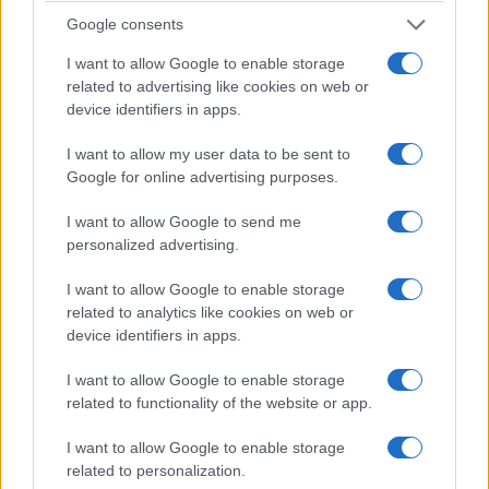
εντάχθηκε η υπόθεση της "Δ.Τ.", αναφέρει σήμερα η "Real
Google consents
News" στη σελίδα των παραπολιτικών σχολίων. Οι δανειστές
I want to allow Google to enable storage
ζητούν, σύμφωνα με την εφημερίδα, διευκρινήσεις για το πότε
related to advertising like cookies on web or
θα επαναλειτουργήσει στην τελική μορφή της και πόσοι θα
device identifiers in apps.
προσληφθούν …
Διαβάστε Περισσότερα...
I want to allow my user data to be sent to
Google for online advertising purposes.
ΑΝΗΚΕΙ ΣΤΗΝ ΚΑΤΗΓΟΡΙΑ:
,
,
INTERNET
ΠΕΡΙΟΔΙΚΑ
I want to allow Google to send me
,
ΡΑΔΙΟΦΩΝΟ
ΤΗΛΕΟΡΑΣΗ
personalized advertising.
ΕΠΙΣΗΜΑΣΜΕΝΟ ΜΕ:
,
,
,
"REAL NEWS"
Δ.Τ.
ΕΡΤ
I want to allow Google to enable storage
related to analytics like cookies on web or
,
,
,
ΟΛΟΜΕΛΕΙΑ ΣΤΕ
ΠΟΣΠΕΡΤ
ΣΤΕ
ΤΡΟΪΚΑ
device identifiers in apps.
I want to allow Google to enable storage
related to functionality of the website or app.
I want to allow Google to enable storage
1
2
Επόμενη σελίδα »
related to personalization.