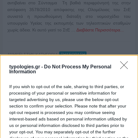
αντιβαίνει στο Σύνταγμα Τη βαθιά περιφρόνησή της στην
απόφαση 3578/2010 απόφασης της Ολομέλειας του ΣτΕ
συνιστά η προωθούμενη διάταξη στο νομοσχέδιο του
υπουργείο Υγείας της εκπομπής των τηλεοπτικών σταθμών
χωρίς άδεια. Κι αυτό γιατί το ΣτΕ …
Διαβάστε Περισσότερα...
ΑΝΗΚΕΙ ΣΤΗΝ ΚΑΤΗΓΟΡΙΑ:
ΤΗΛΕΟΡΑΣΗ
typologies.gr -
Do Not Process My Personal
ΕΠΙΣΗΜΑΣΜΕΝΟ ΜΕ:
,
ΟΛΟΜΕΛΕΙΑ ΣΤΕ
ΤΗΛΕΟΠΤΙΚΕΣ
Information
,
ΑΔΕΙΕΣ
ΤΡΟΪΚΑ
If you wish to opt-out of the sale, sharing to third parties, or
processing of your personal or sensitive information for
targeted advertising by us, please use the below opt-out
section to confirm your selection. Please note that after your
ΣτΕ: Με παράνομη σύνθεση το ΕΣΡ
opt-out request is processed you may continue seeing
interest-based ads based on personal information utilized by
us or personal information disclosed to third parties prior to
11/10/2013
your opt-out. You may separately opt-out of the further