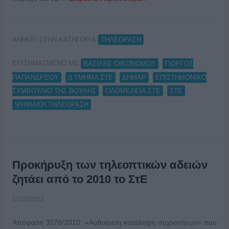
ΑΝΗΚΕΙ ΣΤΗΝ ΚΑΤΗΓΟΡΙΑ:
ΤΗΛΕΟΡΑΣΗ
ΕΠΙΣΗΜΑΣΜΕΝΟ ΜΕ:
,
ΒΑΣΙΛΗΣ ΟΙΚΟΝΟΜΟΥ
ΓΙΩΡΓΟΣ
,
,
,
ΠΑΠΑΝΔΡΕΟΥ
Δ ΤΜΗΜΑ ΣΤΕ
ΔΗΜΑΡ
ΕΠΙΣΤΗΜΟΝΙΚΟ
,
,
,
ΣΥΜΒΟΥΛΙΟ ΤΗΣ ΒΟΥΛΗΣ
ΟΛΟΜΕΛΕΙΑ ΣΤΕ
ΣΤΕ
ΨΗΦΙΑΚΗ ΤΗΛΕΟΡΑΣΗ
Προκήρυξη των τηλεοπτικών αδειών
ζητάει από το 2010 το ΣτΕ
17/10/2013
Απόφαση 3578/2010: «Αυθαίρετη κατάληψη συχνοτήτων» που