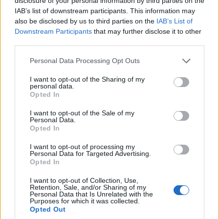
disclosure of your personal information by third parties on the
Παράνομη η σύνθεση του ΕΣΡ, σύμφωνα με απόφαση της
IAB’s list of downstream participants. This information may
Ολομέλειας του ΣτΕ. Το συμβούλιο με την 3513/2013
also be disclosed by us to third parties on the
IAB’s List of
απόφασή του, κρίνει πως η διάταξη της παρ. 1 του άρθρου 57
Downstream Participants
that may further disclose it to other
του νόμου 3979/2011, που αναφέρει πως "η αυτοδίκαια
third parties.
παράταση της θητείας των μελών του ΕΣΡ καλύπτει ισόχρονο
διάστημα μέχρι τον …
Διαβάστε Περισσότερα...
Please note that this website/app uses one or more Google
Personal Data Processing Opt Outs
services and may gather and store information including but
not limited to your visit or usage behaviour. You may click to
I want to opt-out of the Sharing of my
personal data.
grant or deny consent to Google and its third-party tags to
Opted In
ΑΝΗΚΕΙ ΣΤΗΝ ΚΑΤΗΓΟΡΙΑ:
,
ΡΑΔΙΟΦΩΝΟ
ΤΗΛΕΟΡΑΣΗ
use your data for below specified purposes in below Google
consent section.
I want to opt-out of the Sale of my
ΕΠΙΣΗΜΑΣΜΕΝΟ ΜΕ:
,
,
ΕΣΡ
ΟΛΟΜΕΛΕΙΑ ΣΤΕ
ΣΤΕ
Personal Data.
Opted In
I want to opt-out of processing my
Personal Data for Targeted Advertising.
Opted In
Έλεγχος στη “Δ.Τ.” από την …Τρόικα
I want to opt-out of Collection, Use,
Retention, Sale, and/or Sharing of my
Personal Data that Is Unrelated with the
22/09/2013
Purposes for which it was collected.
Opted Out
Στην ατζέντα της επίσκεψης των εκπροσώπων της Τρόικα