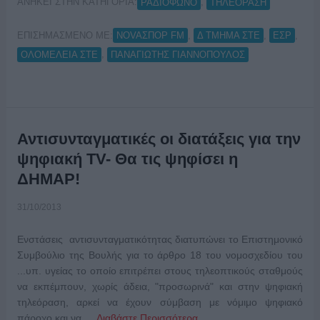
ΑΝΗΚΕΙ ΣΤΗΝ ΚΑΤΗΓΟΡΙΑ:
,
ΡΑΔΙΟΦΩΝΟ
ΤΗΛΕΟΡΑΣΗ
ΕΠΙΣΗΜΑΣΜΕΝΟ ΜΕ:
,
,
,
NOVAΣΠΟΡ FM
Δ ΤΜΗΜΑ ΣΤΕ
ΕΣΡ
,
ΟΛΟΜΕΛΕΙΑ ΣΤΕ
ΠΑΝΑΓΙΩΤΗΣ ΓΙΑΝΝΟΠΟΥΛΟΣ
Αντισυνταγματικές οι διατάξεις για την
ψηφιακή TV- Θα τις ψηφίσει η
ΔΗΜΑΡ!
31/10/2013
Ενστάσεις αντισυνταγματικότητας διατυπώνει το Επιστημονικό
Συμβούλιο της Βουλής για το άρθρο 18 του νομοσχεδίου του
...υπ. υγείας το οποίο επιτρέπει στους τηλεοπτικούς σταθμούς
να εκπέμπουν, χωρίς άδεια, "προσωρινά" και στην ψηφιακή
τηλεόραση, αρκεί να έχουν σύμβαση με νόμιμο ψηφιακό
πάροχο και να …
Διαβάστε Περισσότερα...