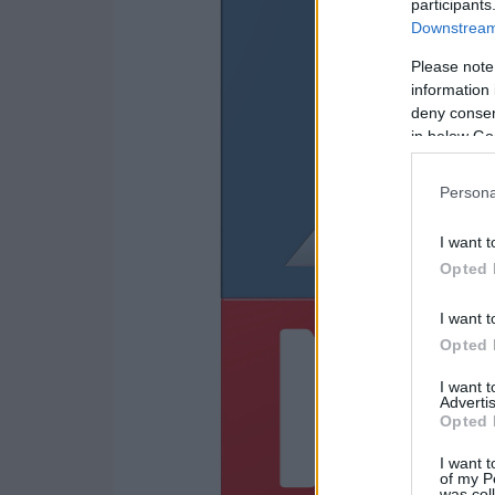
participants
Downstream 
Please note
information 
deny consent
in below Go
Persona
I want t
Opted 
I want t
Opted 
I want 
Advertis
Opted 
I want t
of my P
was col