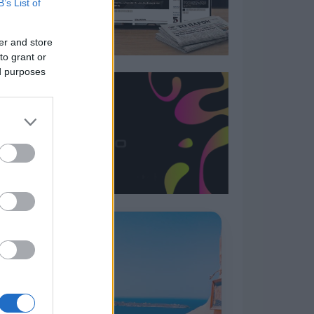
B’s List of
er and store
to grant or
ed purposes
Η ΣΤΗΛΗ ΜΑΣ