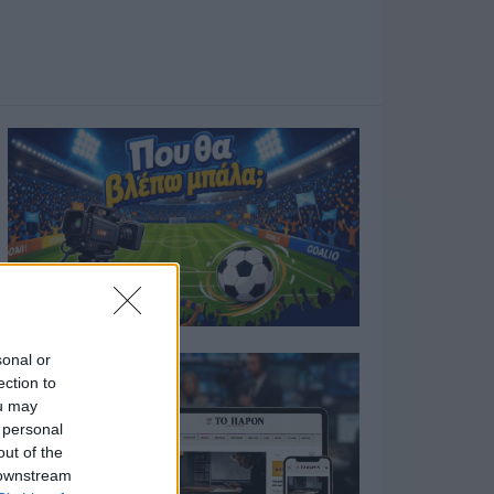
sonal or
ection to
ou may
 personal
out of the
 downstream