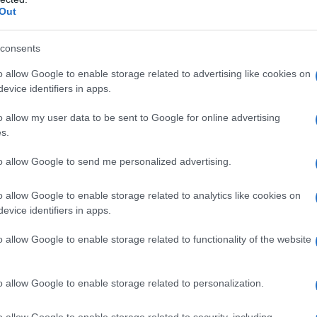
Out
ς θα μεταδοθεί το κεντρικό δελτίο ειδήσεων του ΑΝΤ1 με
consents
αρακολουθώντας το τριημέρο των εγκαινίων της 86ης
...
o allow Google to enable storage related to advertising like cookies on
evice identifiers in apps.
o allow my user data to be sent to Google for online advertising
s.
,
 ΑΝΤ1
ΡΙΤΣΑ ΜΠΙΖΟΓΛΗ
to allow Google to send me personalized advertising.
o allow Google to enable storage related to analytics like cookies on
evice identifiers in apps.
o allow Google to enable storage related to functionality of the website
o allow Google to enable storage related to personalization.
o allow Google to enable storage related to security, including