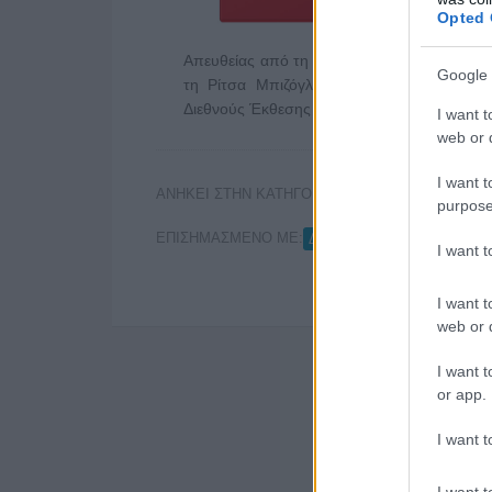
Opted 
Απευθείας από τη Θεσσαλονίκη Θεσσαλονίκη
Google 
τη Ρίτσα Μπιζόγλη από αύριο (18:45) π
Διεθνούς Έκθεσης …
Διαβάστε Περισσότερα
I want t
web or d
I want t
ΑΝΗΚΕΙ ΣΤΗΝ ΚΑΤΗΓΟΡΙΑ:
ΤΗΛΕΟΡΑΣΗ
purpose
ΕΠΙΣΗΜΑΣΜΕΝΟ ΜΕ:
,
ΔΕΘ
ΔΕΛΤΙΟ ΕΙΔΗΣΕΩΝ
I want 
I want t
web or d
I want t
or app.
I want t
I want t