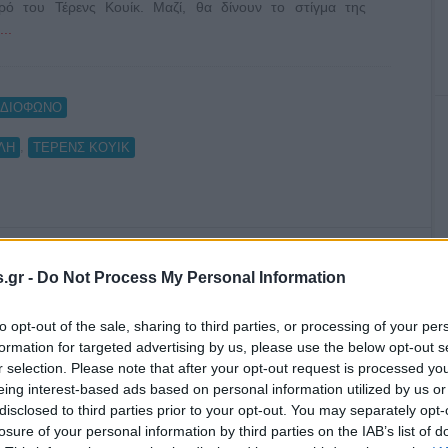
ρό του Τέρενς Κουίκ. Μαζί, θα δίνουν το στίγμα της
..
ΑΔΙΟΦΩΝΟ
,
ΛΗ
ΤΕΡΕΝΣ ΚΟΥΙΚ
.gr -
Do Not Process My Personal Information
τρικό δελτίο ειδήσεων
to opt-out of the sale, sharing to third parties, or processing of your per
formation for targeted advertising by us, please use the below opt-out s
r selection. Please note that after your opt-out request is processed y
eing interest-based ads based on personal information utilized by us or
disclosed to third parties prior to your opt-out. You may separately opt-
losure of your personal information by third parties on the IAB’s list of