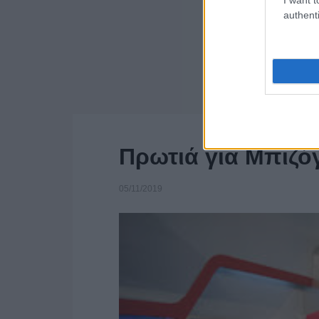
authenti
Πρωτιά για Μπιζόγ
05/11/2019