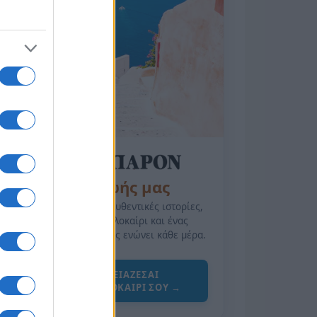
της Ζωής μας
Οι άνθρωποι, οι αυθεντικές ιστορίες,
το ελληνικό καλοκαίρι και ένας
πολιτισμός που μας ενώνει κάθε μέρα.
ΟΣΑ ΧΡΕΙΑΖΕΣΑΙ
ΓΙΑ ΤΟ ΚΑΛΟΚΑΙΡΙ ΣΟΥ →