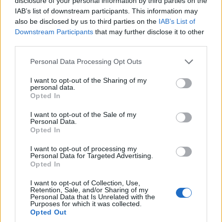
disclosure of your personal information by third parties on the
προγράμματος του καναλιού πριν από λίγες ημέρες, ο Τάσος
IAB’s list of downstream participants. This information may
Μιχαλάκης αναφέρθηκε στον ειδικό φόρο τηλεόρασης, που
also be disclosed by us to third parties on the
IAB’s List of
επιβάρυνε τα οικονομικά των τηλεοπτικών σταθμών από το
Downstream Participants
that may further disclose it to other
2015, καθώς ήταν επί πέντε …
Διαβάστε Περισσότερα...
third parties.
Please note that this website/app uses one or more Google
Personal Data Processing Opt Outs
services and may gather and store information including but
not limited to your visit or usage behaviour. You may click to
I want to opt-out of the Sharing of my
ΑΝΗΚΕΙ ΣΤΗΝ ΚΑΤΗΓΟΡΙΑ:
ΤΗΛΕΟΡΑΣΗ
personal data.
grant or deny consent to Google and its third-party tags to
Opted In
use your data for below specified purposes in below Google
ΕΠΙΣΗΜΑΣΜΕΝΟ ΜΕ:
,
,
ANT1
ΜΑΚΕΔΟΝΙΑ TV
ΤΑΣΟΣ
consent section.
I want to opt-out of the Sale of my
ΜΙΧΑΛΑΚΗΣ
Personal Data.
Opted In
I want to opt-out of processing my
Personal Data for Targeted Advertising.
Opted In
Θα διεκδικήσει τηλεοπτική άδεια ο
I want to opt-out of Collection, Use,
ΑΝΤ1
Retention, Sale, and/or Sharing of my
Personal Data that Is Unrelated with the
Purposes for which it was collected.
29/09/2017
Opted Out