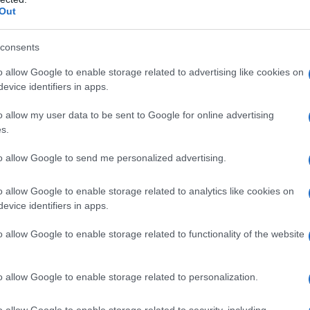
Out
α στο Τρίτο από την
consents
o allow Google to enable storage related to advertising like cookies on
evice identifiers in apps.
o allow my user data to be sent to Google for online advertising
s.
to allow Google to send me personalized advertising.
o allow Google to enable storage related to analytics like cookies on
evice identifiers in apps.
o allow Google to enable storage related to functionality of the website
o allow Google to enable storage related to personalization.
o allow Google to enable storage related to security, including