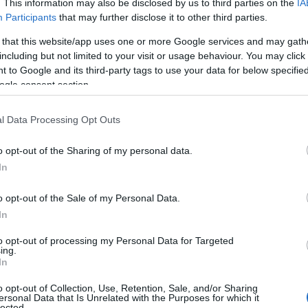
. This information may also be disclosed by us to third parties on the
IA
,
,
,
,
,
ΟΓΡΑΜΜΑ
ΕΡΤ
ΕΣΡ
ΝΕΡΙΤ
ΤΡΙΤΟ
ΤΡΙΤΟ
Participants
that may further disclose it to other third parties.
 that this website/app uses one or more Google services and may gath
including but not limited to your visit or usage behaviour. You may click 
 to Google and its third-party tags to use your data for below specifi
ogle consent section.
l Data Processing Opt Outs
o opt-out of the Sharing of my personal data.
In
o opt-out of the Sale of my Personal Data.
In
to opt-out of processing my Personal Data for Targeted
ing.
In
o opt-out of Collection, Use, Retention, Sale, and/or Sharing
ersonal Data that Is Unrelated with the Purposes for which it
lected.