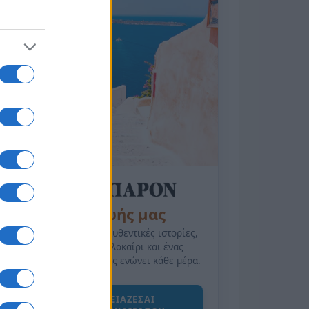
της Ζωής μας
Οι άνθρωποι, οι αυθεντικές ιστορίες,
το ελληνικό καλοκαίρι και ένας
πολιτισμός που μας ενώνει κάθε μέρα.
ΟΣΑ ΧΡΕΙΑΖΕΣΑΙ