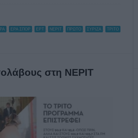
,
,
,
,
,
,
ΡΑ
ΕΡΑ ΣΠΟΡ
ΕΡΤ
ΝΕΡΙΤ
ΠΡΩΤΟ
ΣΥΡΙΖΑ
ΤΡΙΤΟ
γολάβους στη ΝΕΡΙΤ