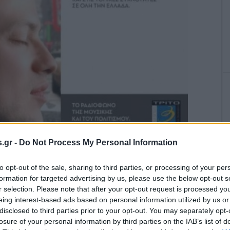
ων ραδιοφωνικών προγραμμάτων της ΝΕΡΙΤ. Η εταιρεία
.gr -
Do Not Process My Personal Information
ακό και στρατηγικό σχέδιο, παρέχοντας λιγότερες υπηρεσίες
σε σύγκρουση με το νόμο 2328 του Ευάγγελου Βενιζέλου –
to opt-out of the sale, sharing to third parties, or processing of your per
formation for targeted advertising by us, please use the below opt-out s
r selection. Please note that after your opt-out request is processed y
eing interest-based ads based on personal information utilized by us or
disclosed to third parties prior to your opt-out. You may separately opt-
losure of your personal information by third parties on the IAB’s list of