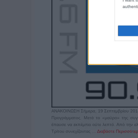
authenti
ΑΝΑΚΟΙΝΩΣΗ Σήμερα, 19 Σεπτεμβρίου 2014,
Προγράμματος. Μετά το «μαύρο» της συγ
έπαυσε να εκπέμπει ούτε λεπτό. Από την ε
Τρίτου συνεχίζοντας …
Διαβάστε Περισσότερ