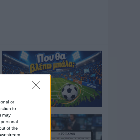
sonal or
ection to
ou may
 personal
out of the
 downstream