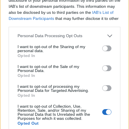
disclosure of your personal information by third parties on the
αυτοί δεν έχουν συνηθίσει να
IAB’s list of downstream participants. This information may
ελέγχονται"
also be disclosed by us to third parties on the
IAB’s List of
Downstream Participants
that may further disclose it to other
17/11/2015
third parties.
Please note that this website/app uses one or more Google
Personal Data Processing Opt Outs
services and may gather and store information including but
not limited to your visit or usage behaviour. You may click to
I want to opt-out of the Sharing of my
personal data.
grant or deny consent to Google and its third-party tags to
Opted In
use your data for below specified purposes in below Google
consent section.
I want to opt-out of the Sale of my
Personal Data.
Opted In
I want to opt-out of processing my
Personal Data for Targeted Advertising.
Opted In
Δήλωση Νίκου Παππά και Χρήστου Σπίρτζη σχετικά με το
I want to opt-out of Collection, Use,
συκοφαντικό δημοσίευμα της εφημερίδας ΤΑ ΝΕΑ Τις τελευταίες
Retention, Sale, and/or Sharing of my
μέρες έχουν ενταθεί οι προσωπικές επιθέσεις εναντίον μας.
Personal Data that Is Unrelated with the
Purposes for which it was collected.
Αναρίθμητοι χαρακτηρισμοί αβάσιμα υπονοούμενα και
Opted Out
συκοφαντίες συνθέτουν ένα εμετικό σκηνικό που χαρακτηρίζει