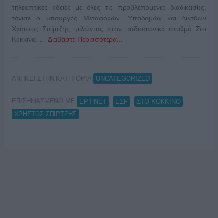
τηλεοπτικές άδειες με όλες τις προβλεπόμενες διαδικασίες,
τόνισε ο υπουργός Μεταφορών, Υποδομών και Δικτύων
Χρήστος Σπίρτζης, μιλώντας στον ραδιοφωνικό σταθμό Στο
Κόκκινο. …
Διαβάστε Περισσότερα...
ΑΝΗΚΕΙ ΣΤΗΝ ΚΑΤΗΓΟΡΙΑ:
UNCATEGORIZED
ΕΠΙΣΗΜΑΣΜΕΝΟ ΜΕ:
,
,
,
ΕΡΤ-ΝΕΤ
ΕΣΡ
ΣΤΟ ΚΟΚΚΙΝΟ
ΧΡΗΣΤΟΣ ΣΠΙΡΤΖΗΣ