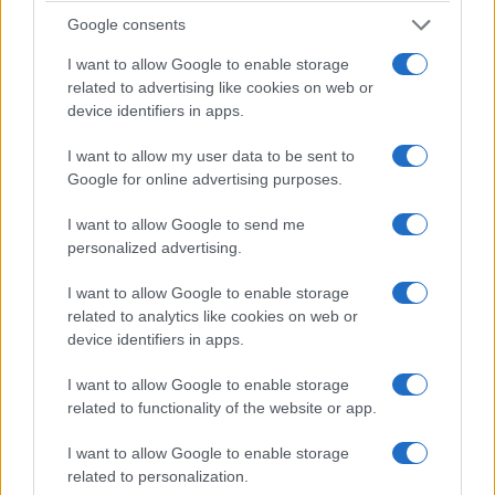
τους εμπνευστές του …
Διαβάστε Περισσότερα...
Google consents
I want to allow Google to enable storage
related to advertising like cookies on web or
ΑΝΗΚΕΙ ΣΤΗΝ ΚΑΤΗΓΟΡΙΑ:
,
ΠΑΡΑΠΟΜΠΕΣ
ΤΗΛΕΟΡΑΣΗ
device identifiers in apps.
ΕΠΙΣΗΜΑΣΜΕΝΟ ΜΕ:
,
,
I want to allow my user data to be sent to
"ΤΑ ΝΕΑ"
ΔΑΝΕΙΑ ΜΜΕ
ΝΙΚΟΣ
Google for online advertising purposes.
,
,
ΠΑΠΠΑΣ
ΤΗΛΕΟΠΤΙΚΕΣ ΑΔΕΙΕΣ
ΧΡΗΣΤΟΣ ΣΠΙΡΤΖΗΣ
I want to allow Google to send me
personalized advertising.
I want to allow Google to enable storage
Πληρώνει ο Δήμος Ζαγορίου
related to analytics like cookies on web or
device identifiers in apps.
Ιωαννίνων για το δίκτυο της Digea
I want to allow Google to enable storage
13/11/2015
related to functionality of the website or app.
I want to allow Google to enable storage
related to personalization.