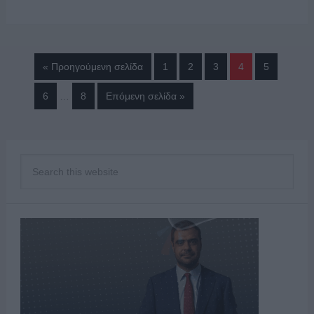
« Προηγούμενη σελίδα
1
2
3
4
5
6
…
8
Επόμενη σελίδα »