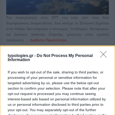
Την παραχώρηση στην ΕΡΤ του ενός από τους δύο
δορυφορικούς αναμεταδότες που κατέχει το Ελληνικό Δημόσιο
στον Hellas Sat ανήγγειλε ο υπουργός Υποδομών, Μεταφορών
και Δικτύων Χρήστος Σπίρτζης μιλώντας στην κρατική
τηλεόραση. …
Διαβάστε Περισσότερα...
typologies.gr -
Do Not Process My Personal
Information
ΑΝΗΚΕΙ ΣΤΗΝ ΚΑΤΗΓΟΡΙΑ:
ΤΗΛΕΟΡΑΣΗ
If you wish to opt-out of the sale, sharing to third parties, or
ΕΠΙΣΗΜΑΣΜΕΝΟ ΜΕ:
,
,
,
HELLAS SAT
ΕΡΤ
ΕΡΤ ΝΕΤ
processing of your personal or sensitive information for
ΧΡΗΣΤΟΣ ΣΠΙΡΤΖΗΣ
targeted advertising by us, please use the below opt-out
section to confirm your selection. Please note that after your
opt-out request is processed you may continue seeing
interest-based ads based on personal information utilized by
us or personal information disclosed to third parties prior to
"Έχουμε συνηθίσει να μας χτυπούν,
your opt-out. You may separately opt-out of the further