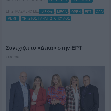
ΑΝΗΚΕΙ ΣΤΗΝ ΚΑΤΗΓΟΡΙΑ:
,
HOME-LEFT
ΤΗΛΕΟΡΑΣΗ
ΕΠΙΣΗΜΑΣΜΕΝΟ ΜΕ:
,
,
,
,
«ΔΕΚΑ»
MEGA
OPEN
ΕΡΤ
ΟΛΓΑ
,
ΤΡΕΜΗ
ΧΡΗΣΤΟΣ ΠΑΝΑΓΙΩΤΟΠΟΥΛΟΣ
Συνεχίζει το «Δέκα» στην ΕΡΤ
21/04/2020