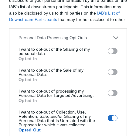
disclosure of your personal information by third parties on the
καθημερινή ενημερωτική εκπομπή «10» της ΕΡΤ1. Η διοίκηση
IAB’s list of downstream participants. This information may
της ΕΡΤ επιθυμεί να ευχαριστήσει την διακεκριμένη
also be disclosed by us to third parties on the
IAB’s List of
δημοσιογράφο για τη συνεργασία της με τη δημόσια τηλεόραση
Downstream Participants
that may further disclose it to other
και τη σημαντική συμβολή της …
Διαβάστε Περισσότερα...
third parties.
Please note that this website/app uses one or more Google
Personal Data Processing Opt Outs
services and may gather and store information including but
ΑΝΗΚΕΙ ΣΤΗΝ ΚΑΤΗΓΟΡΙΑ:
ΤΗΛΕΟΡΑΣΗ
not limited to your visit or usage behaviour. You may click to
I want to opt-out of the Sharing of my
personal data.
grant or deny consent to Google and its third-party tags to
Opted In
ΕΠΙΣΗΜΑΣΜΕΝΟ ΜΕ:
,
,
ΕΡΤ
ΕΡΤ1
ΟΛΓΑ ΤΡΕΜΗ
use your data for below specified purposes in below Google
consent section.
I want to opt-out of the Sale of my
Personal Data.
Opted In
I want to opt-out of processing my
Personal Data for Targeted Advertising.
Παραίτηση Τρέμη από την ΕΡΤ
Opted In
13/04/2020
I want to opt-out of Collection, Use,
Retention, Sale, and/or Sharing of my
Personal Data that Is Unrelated with the
Purposes for which it was collected.
Opted Out