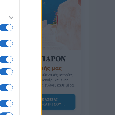
της Ζωής μας
Οι άνθρωποι, οι αυθεντικές ιστορίες,
το ελληνικό καλοκαίρι και ένας
πολιτισμός που μας ενώνει κάθε μέρα.
ΟΣΑ ΧΡΕΙΑΖΕΣΑΙ
ΓΙΑ ΤΟ ΚΑΛΟΚΑΙΡΙ ΣΟΥ →