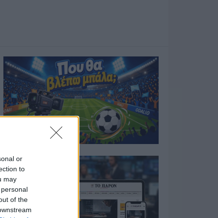
sonal or
ection to
ou may
 personal
out of the
 downstream