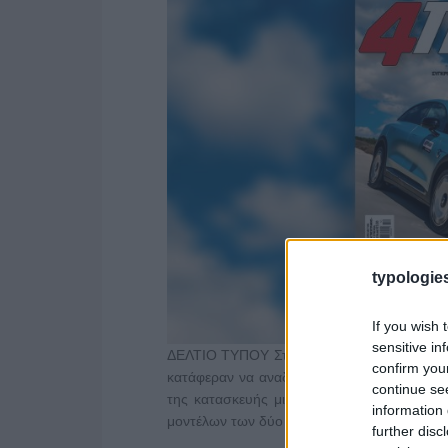
typologies
If you wish 
sensitive in
ΔΕΛΤΙΟ ΤΥΠΟΥ Στους 4Τροχούς Οκτωβρίου,
confirm you
κατάφεραν να αναδειχθούν και εν συνεχεία
continue se
της κατασκευής μικρών αυτοκινήτων, επανα
information 
μοντέλων των δύο …
Διαβάστε Περισσότερα.
further disc