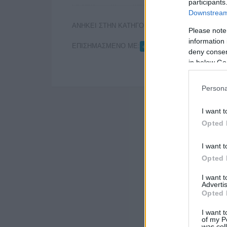
participants
Downstream 
ΑΝΗΚΕΙ ΣΤΗΝ ΚΑΤΗΓΟΡΙΑ:
,
ΑΝΑΚΟΙΝΩΣΕΙΣ
Ε
Please note
information 
ΕΠΙΣΗΜΑΣΜΕΝΟ ΜΕ:
,
«4ΤΡΟΧΟΙ»
«ΚΑΘΗΜΕΡΙ
deny consent
in below Go
Persona
I want t
Opted 
I want t
Opted 
I want 
Advertis
Opted 
I want t
of my P
was col