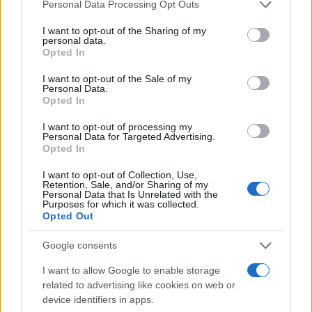
Please note that this website/app uses one or more Google
Personal Data Processing Opt Outs
services and may gather and store information including but
not limited to your visit or usage behaviour. You may click to
I want to opt-out of the Sharing of my
personal data.
grant or deny consent to Google and its third-party tags to
Opted In
use your data for below specified purposes in below Google
consent section.
I want to opt-out of the Sale of my
Personal Data.
Opted In
I want to opt-out of processing my
Personal Data for Targeted Advertising.
Opted In
ΔΗΜΟΦΙΛΗ
I want to opt-out of Collection, Use,
Retention, Sale, and/or Sharing of my
Personal Data that Is Unrelated with the
ΑΙΧΜΕΣ: Καλοκαίρι ανατροπών
Purposes for which it was collected.
Opted Out
Αποχώρησε από την Cosmote TV o Μιχάλης Τσώχος
Google consents
Παίρνουν… σειρά 26 σειρές για τη σεζόν 2026 – 2027
I want to allow Google to enable storage
related to advertising like cookies on web or
device identifiers in apps.
Συζητήσεις για τη λήξη της συνεργασίας