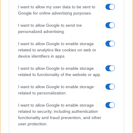
I want to allow my user data to be sent to
ΑΧΜΕΣ: Δεύτερες σκέψεις στον ΑΝΤ1...
Google for online advertising purposes.
Ποιοι θα παίρνουν χρήματα και ποιοι θα κόβονται-Ο νέος
I want to allow Google to send me
χάρτης των επιδοτήσεων στην TV, μέσω ΕΚΚΟΜΕΔ
personalized advertising.
Δώδεκα άδειες για περιφερειακούς σταθμούς στην Αττική
I want to allow Google to enable storage
related to analytics like cookies on web or
device identifiers in apps.
«Στον εξώστη» του ΣΚΑΪ 100.3 ο Γιάννης Καντέλης και ο
Αντώνης Αντζολέτος
I want to allow Google to enable storage
related to functionality of the website or app.
I want to allow Google to enable storage
related to personalization.
I want to allow Google to enable storage
related to security, including authentication
functionality and fraud prevention, and other
user protection.