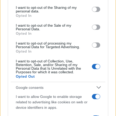
services and may gather and store information including but
not limited to your visit or usage behaviour. You may click to
I want to opt-out of the Sharing of my
της Ζωής μας
personal data.
grant or deny consent to Google and its third-party tags to
Opted In
Οι άνθρωποι, οι αυθεντικές ιστορίες,
use your data for below specified purposes in below Google
το ελληνικό καλοκαίρι και ένας
consent section.
I want to opt-out of the Sale of my
πολιτισμός που μας ενώνει κάθε μέρα.
Personal Data.
Opted In
ΟΣΑ ΧΡΕΙΑΖΕΣΑΙ
I want to opt-out of processing my
Personal Data for Targeted Advertising.
ΓΙΑ ΤΟ ΚΑΛΟΚΑΙΡΙ ΣΟΥ →
Opted In
I want to opt-out of Collection, Use,
Retention, Sale, and/or Sharing of my
Personal Data that Is Unrelated with the
Purposes for which it was collected.
Opted Out
ΤΟ ΠΑΡΟΝ ΤΗΣ ΚΥΡΙΑΚΗΣ
Google consents
I want to allow Google to enable storage
related to advertising like cookies on web or
device identifiers in apps.