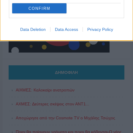
CONFIRM
Data Deletion
Data Access
Privacy Policy
ΔΗΜΟΦΙΛΗ
ΑΙΧΜΕΣ: Καλοκαίρι ανατροπών
ΑΧΜΕΣ: Δεύτερες σκέψεις στον ΑΝΤ1...
Αποχώρησε από την Cosmote TV o Μιχάλης Τσώχος
Ποιοι θα παίρνουν χρήματα και ποιοι θα κόβονται-Ο νέος