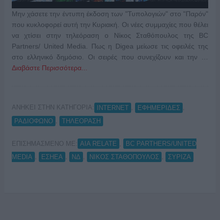
Μην χάσετε την έντυπη έκδοση των "Τυπολογιών" στο "Παρόν"
που κυκλοφορεί αυτή την Κυριακή. Οι νέες συμμαχίες που θέλει
να χτίσει στην τηλεόραση ο Νίκος Σταθόπουλος της BC
Partners/ United Media. Πως η Digea μείωσε τις οφειλές της
στο ελληνικό δημόσιο. Οι σειρές που συνεχίζουν και την …
Διαβάστε Περισσότερα...
ΑΝΗΚΕΙ ΣΤΗΝ ΚΑΤΗΓΟΡΙΑ:
,
,
INTERNET
ΕΦΗΜΕΡΙΔΕΣ
,
ΡΑΔΙΟΦΩΝΟ
ΤΗΛΕΟΡΑΣΗ
ΕΠΙΣΗΜΑΣΜΕΝΟ ΜΕ:
,
AIA RELATE
BC PARTHERS/UNITED
,
,
,
,
MEDIA
ΕΣΗΕΑ
ΝΔ
ΝΙΚΟΣ ΣΤΑΘΟΠΟΥΛΟΣ
ΣΥΡΙΖΑ