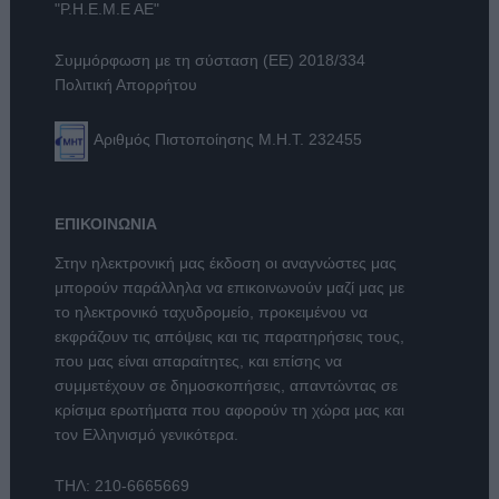
"Ρ.Η.Ε.Μ.Ε ΑΕ"
Συμμόρφωση με τη σύσταση (ΕΕ) 2018/334
Πολιτική Απορρήτου
Αριθμός Πιστοποίησης Μ.Η.Τ. 232455
ΕΠΙΚΟΙΝΩΝΙΑ
Στην ηλεκτρονική μας έκδοση οι αναγνώστες μας
μπορούν παράλληλα να επικοινωνούν μαζί μας με
το ηλεκτρονικό ταχυδρομείο, προκειμένου να
εκφράζουν τις απόψεις και τις παρατηρήσεις τους,
που μας είναι απαραίτητες, και επίσης να
συμμετέχουν σε δημοσκοπήσεις, απαντώντας σε
κρίσιμα ερωτήματα που αφορούν τη χώρα μας και
τον Ελληνισμό γενικότερα.
ΤΗΛ:
210-6665669