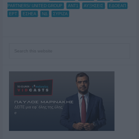
,
,
,
,
PARTNERS/ UNITED GROUP
ΑΝΤ1
ΑΥΞΗΣΕΙΣ
ΕΔΟΕΑΠ
,
,
,
ΕΡΤ
ΕΣΗΕΑ
ΝΔ
ΣΥΡΙΖΑ