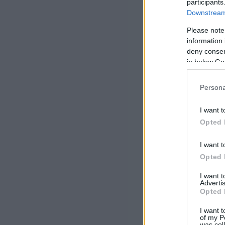
participants
Downstream 
Please note
information 
deny consent
in below Go
Persona
I want t
Opted 
I want t
Opted 
I want 
Advertis
Opted 
I want t
of my P
was col