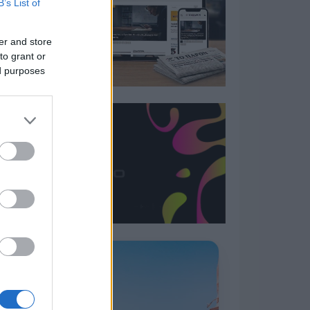
B’s List of
er and store
to grant or
ed purposes
Η ΣΤΗΛΗ ΜΑΣ