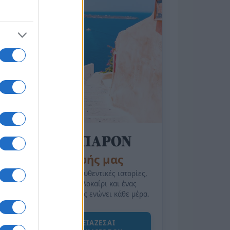
της Ζωής μας
Οι άνθρωποι, οι αυθεντικές ιστορίες,
το ελληνικό καλοκαίρι και ένας
πολιτισμός που μας ενώνει κάθε μέρα.
ΟΣΑ ΧΡΕΙΑΖΕΣΑΙ