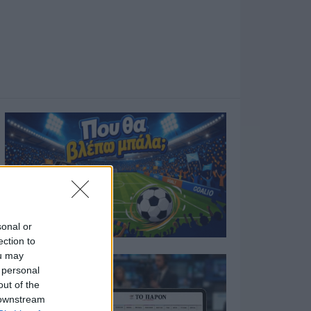
sonal or
ection to
ou may
 personal
out of the
 downstream