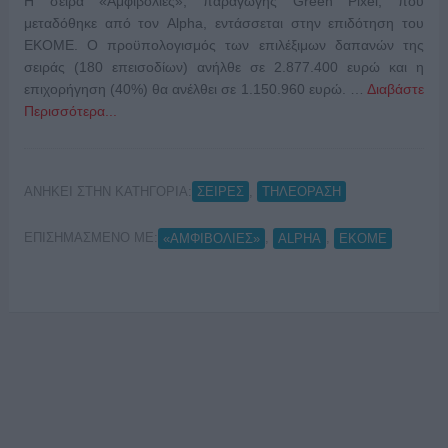
Η σειρά «Αμφιβολίες», παραγωγής Green Pixel, που
μεταδόθηκε από τον Alpha, εντάσσεται στην επιδότηση του
ΕΚΟΜΕ. Ο προϋπολογισμός των επιλέξιμων δαπανών της
σειράς (180 επεισοδίων) ανήλθε σε 2.877.400 ευρώ και η
επιχορήγηση (40%) θα ανέλθει σε 1.150.960 ευρώ. …
Διαβάστε
Περισσότερα...
ΑΝΗΚΕΙ ΣΤΗΝ ΚΑΤΗΓΟΡΙΑ:
,
ΣΕΙΡΕΣ
ΤΗΛΕΟΡΑΣΗ
ΕΠΙΣΗΜΑΣΜΕΝΟ ΜΕ:
,
,
«ΑΜΦΙΒΟΛΙΕΣ»
ALPHA
EKOME