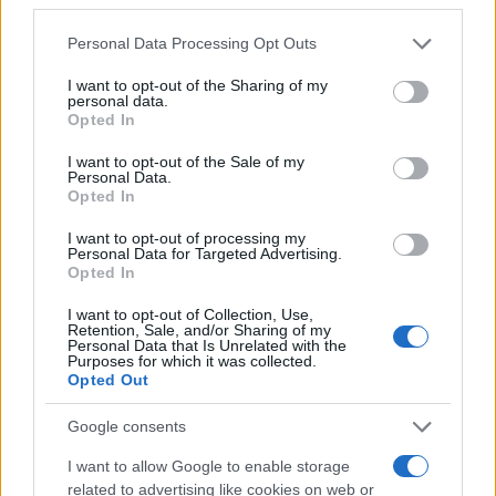
Please note that this website/app uses one or more Google
Personal Data Processing Opt Outs
services and may gather and store information including but
not limited to your visit or usage behaviour. You may click to
I want to opt-out of the Sharing of my
personal data.
grant or deny consent to Google and its third-party tags to
Opted In
use your data for below specified purposes in below Google
consent section.
I want to opt-out of the Sale of my
Personal Data.
Opted In
I want to opt-out of processing my
Personal Data for Targeted Advertising.
Opted In
I want to opt-out of Collection, Use,
Retention, Sale, and/or Sharing of my
Personal Data that Is Unrelated with the
Purposes for which it was collected.
Opted Out
Google consents
I want to allow Google to enable storage
Η ΣΤΗΛΗ ΜΑΣ
related to advertising like cookies on web or