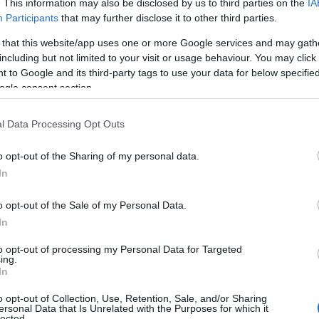
. This information may also be disclosed by us to third parties on the
IA
Participants
that may further disclose it to other third parties.
 that this website/app uses one or more Google services and may gath
including but not limited to your visit or usage behaviour. You may click 
 to Google and its third-party tags to use your data for below specifi
ogle consent section.
l Data Processing Opt Outs
o opt-out of the Sharing of my personal data.
In
νανέωση της θητείας του Αναστάσιου Ρωσόπουλου ως
ου Προγράμματος για το διάστημα από 26.04.2025 έως
o opt-out of the Sale of my Personal Data.
In
to opt-out of processing my Personal Data for Targeted
ing.
In
,
,
ΟΣ
ΕΡΤ
ΤΡΙΤΟ
o opt-out of Collection, Use, Retention, Sale, and/or Sharing
ersonal Data that Is Unrelated with the Purposes for which it
lected.