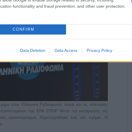
cation functionality and fraud prevention, and other user protection.
CONFIRM
Data Deletion
Data Access
Privacy Policy
σχήμα στην Ελληνική Ραδιοφωνία, παρά και τις τελευταίες
υ προϊσταμένου της ΕΡΑ ΣΠΟΡ. Μετά την κατάργηση της
 νέο οργανόγραμμα, δημιουργήθηκε ένα νέο σχήμα. Ο
...