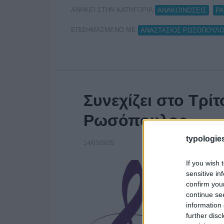
ΑΝΗΚΕΙ ΣΤΗΝ ΚΑΤΗΓΟΡΙΑ:
,
ΑΝΑΚΟΙΝΩΣΕΙΣ
Ρ
ΕΠΙΣΗΜΑΣΜΕΝΟ ΜΕ:
ΑΝΑΣΤΑΣΙΟΣ ΡΩΣΟΠΟΥΛ
Συνεχίζει στο Τρί
Ρωσόπουλος
typologies
14/03/2025
If you wish 
sensitive in
confirm you
continue se
information 
further disc