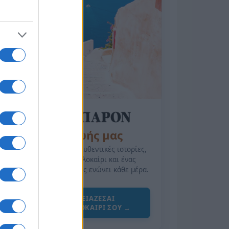
της Ζωής μας
Οι άνθρωποι, οι αυθεντικές ιστορίες,
το ελληνικό καλοκαίρι και ένας
πολιτισμός που μας ενώνει κάθε μέρα.
ΟΣΑ ΧΡΕΙΑΖΕΣΑΙ
ΓΙΑ ΤΟ ΚΑΛΟΚΑΙΡΙ ΣΟΥ →