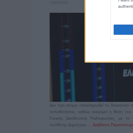
13/07/2020
authenti
Δεν έχει ακόμη ολοκληρωθεί το διοικητικό 
τοποθετήσεις, καθώς εκκρεμεί η θέση το
Γενικής Διεύθυνσης Ραδιοφωνίας, με το
συνθέτης Δημήτρης …
Διαβάστε Περισσότερα