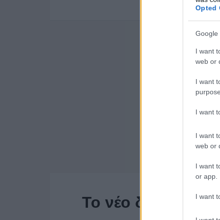
Opted 
Google 
I want t
web or d
I want t
purpose
I want 
I want t
web or d
I want t
or app.
I want t
Το νέο διοικητικό
I want t