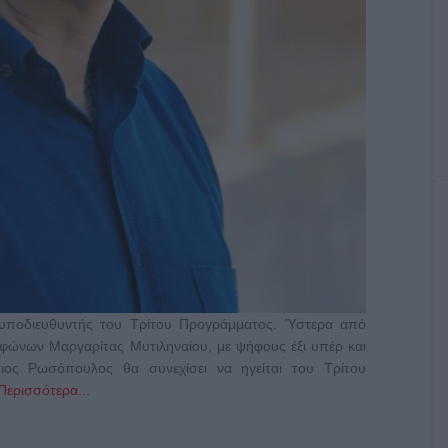
υποδιευθυντής του Τρίτου Προγράμματος. Ύστερα από
οφώνων Μαργαρίτας Μυτιληναίου, με ψήφους έξι υπέρ και
ος Ρωσόπουλος θα συνεχίσει να ηγείται του Τρίτου
Περισσότερα...