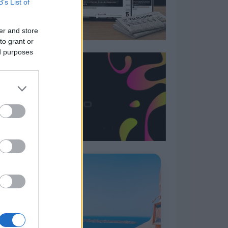
B’s List of
er and store
to grant or
ed purposes
Η ΣΤΗΛΗ ΜΑΣ