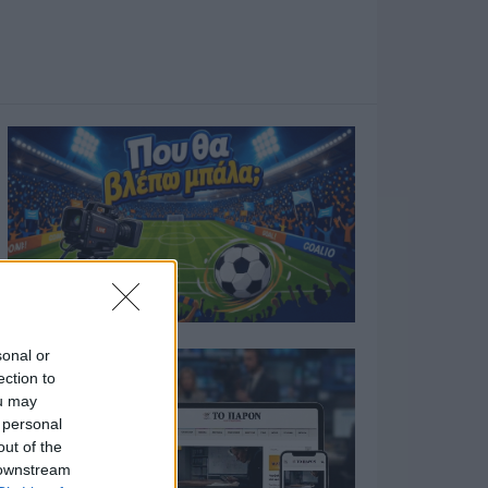
sonal or
ection to
ou may
 personal
out of the
 downstream