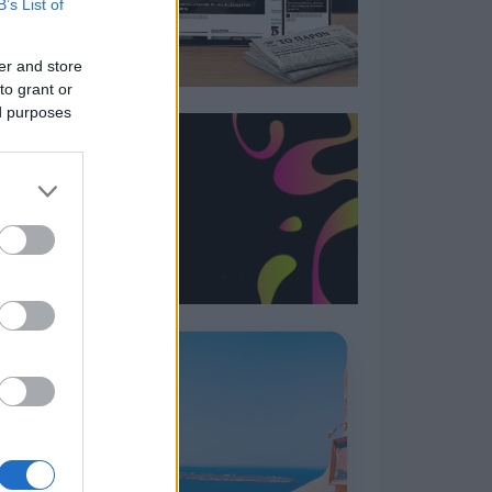
B’s List of
er and store
to grant or
ed purposes
Η ΣΤΗΛΗ ΜΑΣ