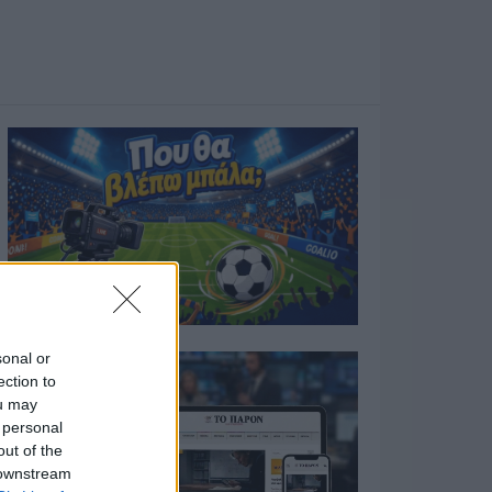
sonal or
ection to
ou may
 personal
out of the
 downstream