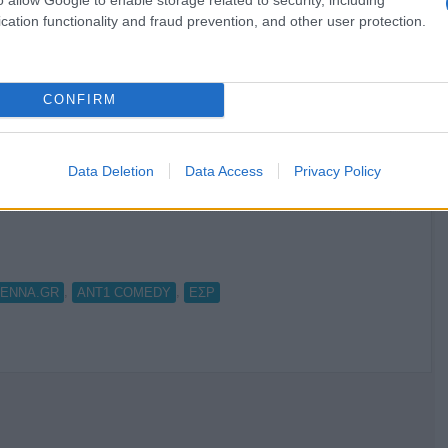
cation functionality and fraud prevention, and other user protection.
CONFIRM
ιεχόμενο της η ιστοσελίδα www.antenna.gr . Το ΕΣΡ μέσα
του τις αίτησεις της ΑΝΤΕΝΝΑ TV Μονοπρόσωπη που
 μετάδοση των θεματικών καναλιών ΑΝΤ1 Comedy, ANT1
Data Deletion
Data Access
Privacy Policy
τερα...
,
,
ENNA.GR
ΑΝΤ1 COMEDY
ΕΣΡ