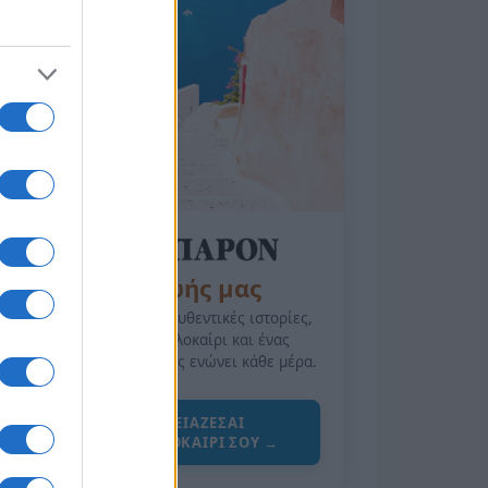
της Ζωής μας
Οι άνθρωποι, οι αυθεντικές ιστορίες,
το ελληνικό καλοκαίρι και ένας
πολιτισμός που μας ενώνει κάθε μέρα.
ΟΣΑ ΧΡΕΙΑΖΕΣΑΙ
ΓΙΑ ΤΟ ΚΑΛΟΚΑΙΡΙ ΣΟΥ →