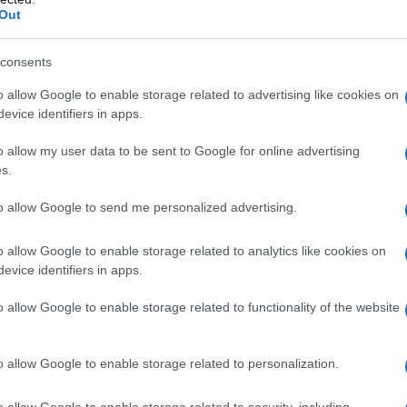
Out
consents
 στο www.antenna.gr
o allow Google to enable storage related to advertising like cookies on
evice identifiers in apps.
o allow my user data to be sent to Google for online advertising
s.
to allow Google to send me personalized advertising.
o allow Google to enable storage related to analytics like cookies on
evice identifiers in apps.
o allow Google to enable storage related to functionality of the website
o allow Google to enable storage related to personalization.
o allow Google to enable storage related to security, including