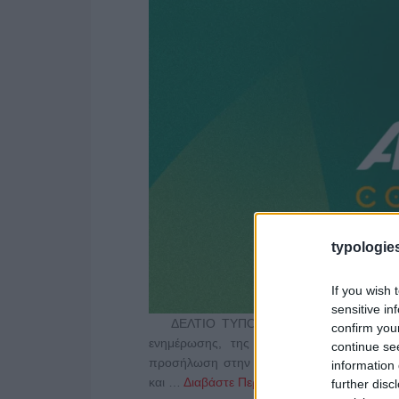
typologies
If you wish 
sensitive in
ΔΕΛΤΙΟ ΤΥΠΟΥ Το συναρπαστικό digital τ
confirm you
ενημέρωσης, της ποιοτικής ψυχαγωγίας, τ
continue se
προσήλωση στην καινοτομία και την προσβ
information 
και …
Διαβάστε Περισσότερα...
further disc