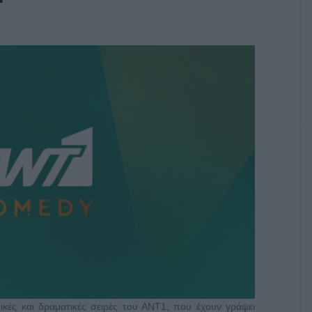
ές και δραματικές σειρές του ΑΝΤ1, που έχουν γράψει