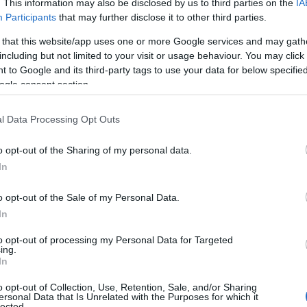
. This information may also be disclosed by us to third parties on the
IA
Participants
that may further disclose it to other third parties.
,
 that this website/app uses one or more Google services and may gath
ΝΩΣΕΙΣ
ΤΗΛΕΟΡΑΣΗ
including but not limited to your visit or usage behaviour. You may click 
MEDY
 to Google and its third-party tags to use your data for below specifi
ogle consent section.
l Data Processing Opt Outs
o opt-out of the Sharing of my personal data.
In
o opt-out of the Sale of my Personal Data.
In
to opt-out of processing my Personal Data for Targeted
ing.
In
o opt-out of Collection, Use, Retention, Sale, and/or Sharing
ersonal Data that Is Unrelated with the Purposes for which it
lected.