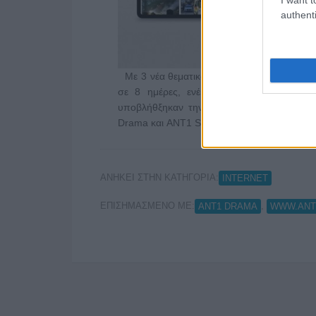
authenti
Με 3 νέα θεματικά κανάλια ενισχύει το περ
σε 8 ημέρες, ενέκρινε στις 9 Αυγούσ
υποβλήθξηκαν την 1η Αυγούστου, για τη
Drama και ANT1 Sports …
Διαβάστε Περισσό
ΑΝΗΚΕΙ ΣΤΗΝ ΚΑΤΗΓΟΡΙΑ:
INTERNET
ΕΠΙΣΗΜΑΣΜΕΝΟ ΜΕ:
,
ANT1 DRAMA
WWW.ANT