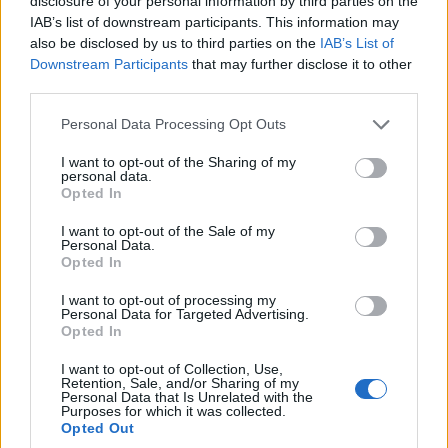
disclosure of your personal information by third parties on the
διεύθυνση http://www.ert.gr/arxeio-afierwmata/sti-mnimi-tis-
IAB’s list of downstream participants. This information may
zois-laskari-18-avgoustou-2017/ Ειδικότερα, το Αρχείο της ΕΡΤ
also be disclosed by us to third parties on the
IAB’s List of
παρουσιάζει: …
Διαβάστε Περισσότερα...
Downstream Participants
that may further disclose it to other
third parties.
Please note that this website/app uses one or more Google
Personal Data Processing Opt Outs
services and may gather and store information including but
ΑΝΗΚΕΙ ΣΤΗΝ ΚΑΤΗΓΟΡΙΑ:
,
,
INTERNET
ΡΑΔΙΟΦΩΝΟ
not limited to your visit or usage behaviour. You may click to
I want to opt-out of the Sharing of my
ΤΗΛΕΟΡΑΣΗ
personal data.
grant or deny consent to Google and its third-party tags to
Opted In
use your data for below specified purposes in below Google
ΕΠΙΣΗΜΑΣΜΕΝΟ ΜΕ:
,
ΑΡΧΕΙΟ ΤΗΣ ΕΡΤ
ΖΩΗ ΛΑΣΚΑΡΗ
consent section.
I want to opt-out of the Sale of my
Personal Data.
Opted In
I want to opt-out of processing my
Personal Data for Targeted Advertising.
Opted In
Συμμετοχή του Αρχείου της ΕΡΤ στην
Παγκόσμια Ημέρα Αρχείων
I want to opt-out of Collection, Use,
Retention, Sale, and/or Sharing of my
Personal Data that Is Unrelated with the
18/06/2017
Purposes for which it was collected.
Opted Out