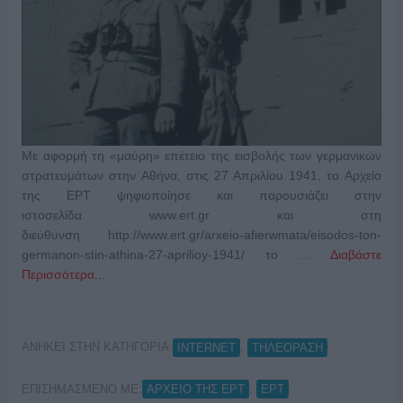
Με αφορμή τη «μαύρη» επέτειο της εισβολής των γερμανικών
στρατευμάτων στην Αθήνα, στις 27 Απριλίου 1941, το Αρχείο
της ΕΡΤ ψηφιοποίησε και παρουσιάζει στην
ιστοσελίδα www.ert.gr και στη
διεύθυνση http://www.ert.gr/arxeio-afierwmata/eisodos-ton-
germanon-stin-athina-27-aprilioy-1941/ το …
Διαβάστε
Περισσότερα...
ΑΝΗΚΕΙ ΣΤΗΝ ΚΑΤΗΓΟΡΙΑ:
,
INTERNET
ΤΗΛΕΟΡΑΣΗ
ΕΠΙΣΗΜΑΣΜΕΝΟ ΜΕ:
,
ΑΡΧΕΙΟ ΤΗΣ ΕΡΤ
ΕΡΤ