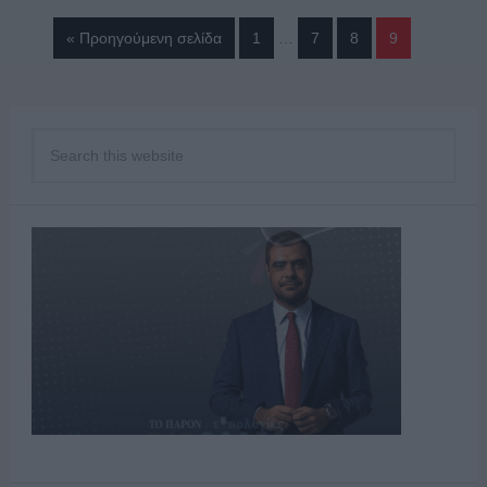
« Προηγούμενη σελίδα
1
…
7
8
9