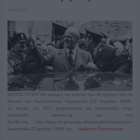
23/04/2018
ΔΕΛΤΙΟ ΤΥΠΟΥ Με αφορμή την επέτειο των 20 χρόνων από το
θάνατο του Κωνσταντίνου Καραμανλή (23 Απριλίου 1998),
το Αρχείο της ΕΡΤ, ψηφιοποίησε και παρουσιάζει στην
ιστοσελίδα www.ert.gr και στη
διεύθυνση http://www.ert.gr/arxeio-afierwmata/konstantinos-
karamanlis-23-aprilioy-1998/ την …
Διαβάστε Περισσότερα...