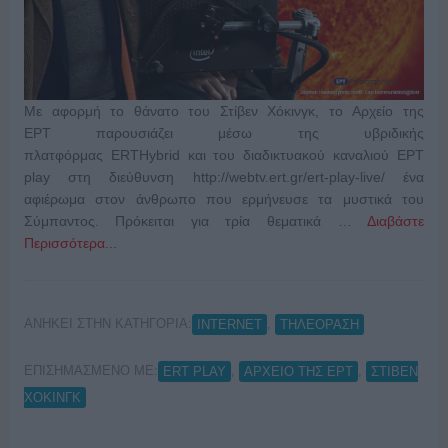
Με αφορμή το θάνατο του Στίβεν Χόκινγκ, το Αρχείο της
ΕΡΤ παρουσιάζει μέσω της υβριδικής
πλατφόρμας ERTHybrid και του διαδικτυακού καναλιού ΕΡΤ
play στη διεύθυνση http://webtv.ert.gr/ert-play-live/ ένα
αφιέρωμα στον άνθρωπο που ερμήνευσε τα μυστικά του
Σύμπαντος. Πρόκειται για τρία θεματικά …
Διαβάστε
Περισσότερα...
ΑΝΗΚΕΙ ΣΤΗΝ ΚΑΤΗΓΟΡΙΑ:
,
INTERNET
ΤΗΛΕΟΡΑΣΗ
ΕΠΙΣΗΜΑΣΜΕΝΟ ΜΕ:
,
,
ERT PLAY
ΑΡΧΕΙΟ ΤΗΣ ΕΡΤ
ΣΤΙΒΕΝ
ΧΟΚΙΝΓΚ