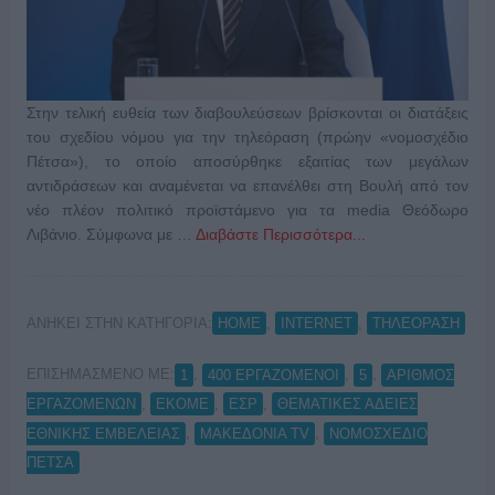
Στην τελική ευθεία των διαβουλεύσεων βρίσκονται οι διατάξεις
του σχεδίου νόμου για την τηλεόραση (πρώην «νομοσχέδιο
Πέτσα»), το οποίο αποσύρθηκε εξαιτίας των μεγάλων
αντιδράσεων και αναμένεται να επανέλθει στη Βουλή από τον
νέο πλέον πολιτικό προϊστάμενο για τα media Θεόδωρο
Λιβάνιο. Σύμφωνα με …
Διαβάστε Περισσότερα...
ΑΝΗΚΕΙ ΣΤΗΝ ΚΑΤΗΓΟΡΙΑ:
,
,
HOME
INTERNET
ΤΗΛΕΟΡΑΣΗ
ΕΠΙΣΗΜΑΣΜΕΝΟ ΜΕ:
,
,
,
1
400 ΕΡΓΑΖΟΜΕΝΟΙ
5
ΑΡΙΘΜΟΣ
,
,
,
ΕΡΓΑΖΟΜΕΝΩΝ
ΕΚΟΜΕ
ΕΣΡ
ΘΕΜΑΤΙΚΕΣ ΑΔΕΙΕΣ
,
,
ΕΘΝΙΚΗΣ ΕΜΒΕΛΕΙΑΣ
ΜΑΚΕΔΟΝΙΑ TV
ΝΟΜΟΣΧΕΔΙΟ
ΠΕΤΣΑ