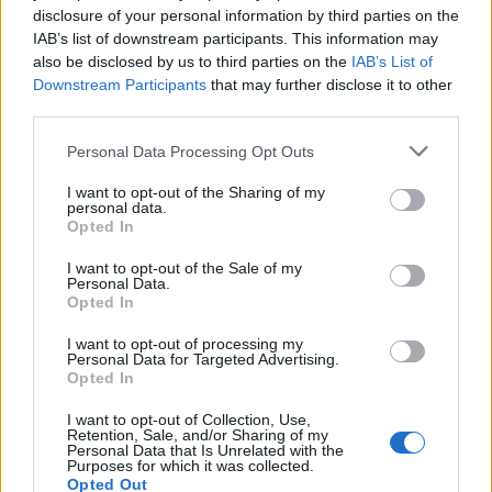
disclosure of your personal information by third parties on the
IAB’s list of downstream participants. This information may
also be disclosed by us to third parties on the
IAB’s List of
Downstream Participants
that may further disclose it to other
ΑΙΧΜΕΣ
third parties.
Please note that this website/app uses one or more Google
Personal Data Processing Opt Outs
ΑΙΧΜΕΣ: Αποχωρήσεις και συμφωνίες
services and may gather and store information including but
not limited to your visit or usage behaviour. You may click to
I want to opt-out of the Sharing of my
Το Καλοκαίρι αυτό στα ΜΜΕ θυμίζει αίθουσα αφίξεων και
personal data.
grant or deny consent to Google and its third-party tags to
αναχωρήσεων αεροδρομίου. Άλλοι γνωρίζουν τον προορισμό
Opted In
use your data for below specified purposes in below Google
τους και άλλοι αλλάζουν πορεία, ενώ έχουν ξεκινήσει για
consent section.
I want to opt-out of the Sale of my
άλλου καταλήγουν σε άλλο σημείο. Η κινητικότητα είναι
Personal Data.
συνάρτηση πολλών παραγόντων, ορισμένοι εκ των οποίων
Opted In
δεν είναι ορατοί προς το παρόν. Λέγεται πως ο Ιβάν Σαββίδης
I want to opt-out of processing my
τα βρήκε με την κυβέρνηση, […]
Personal Data for Targeted Advertising.
Opted In
I want to opt-out of Collection, Use,
Retention, Sale, and/or Sharing of my
Personal Data that Is Unrelated with the
Purposes for which it was collected.
Opted Out