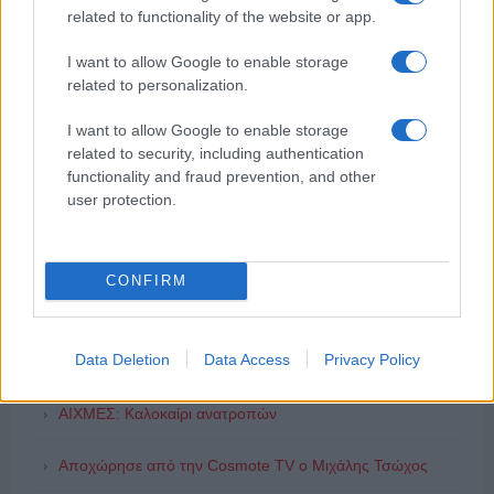
related to functionality of the website or app.
I want to allow Google to enable storage
related to personalization.
I want to allow Google to enable storage
related to security, including authentication
ΔΗΜΟΦΙΛΗ
functionality and fraud prevention, and other
user protection.
ΑΙΧΜΕΣ: Και άλλες αποχωρήσεις και άλλες συμφωνίες
CONFIRM
Συζητήσεις για τη λήξη της συνεργασίας
ΣΚΑΪ: Ολοκληρώνεται η συνεργασία του Ομίλου με τον
Data Deletion
Data Access
Privacy Policy
Διευθύνοντα Σύμβουλο, κ. Γρηγόρη Δ. Δημητριάδη,
ΑΙΧΜΕΣ: Καλοκαίρι ανατροπών
Αποχώρησε από την Cosmote TV o Μιχάλης Τσώχος