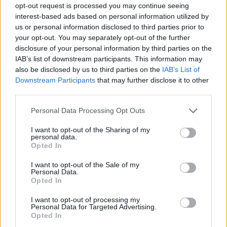
opt-out request is processed you may continue seeing
πολιτισμός που μας ενώνει κάθε μέρα.
interest-based ads based on personal information utilized by
us or personal information disclosed to third parties prior to
ΟΣΑ ΧΡΕΙΑΖΕΣΑΙ
your opt-out. You may separately opt-out of the further
ΓΙΑ ΤΟ ΚΑΛΟΚΑΙΡΙ ΣΟΥ →
disclosure of your personal information by third parties on the
IAB’s list of downstream participants. This information may
also be disclosed by us to third parties on the
IAB’s List of
Downstream Participants
that may further disclose it to other
third parties.
ΤΟ ΠΑΡΟΝ ΤΗΣ ΚΥΡΙΑΚΗΣ
Please note that this website/app uses one or more Google
Personal Data Processing Opt Outs
services and may gather and store information including but
not limited to your visit or usage behaviour. You may click to
I want to opt-out of the Sharing of my
personal data.
grant or deny consent to Google and its third-party tags to
Opted In
use your data for below specified purposes in below Google
consent section.
I want to opt-out of the Sale of my
Personal Data.
Opted In
I want to opt-out of processing my
Personal Data for Targeted Advertising.
Opted In