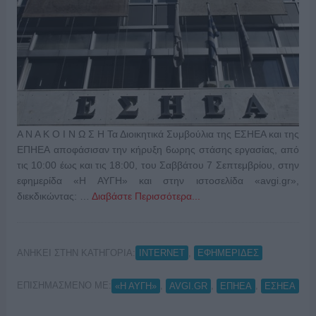
Α Ν Α Κ Ο Ι Ν Ω Σ Η Τα Διοικητικά Συμβούλια της ΕΣΗΕΑ και της
ΕΠΗΕΑ αποφάσισαν την κήρυξη 6ωρης στάσης εργασίας, από
τις 10:00 έως και τις 18:00, του Σαββάτου 7 Σεπτεμβρίου, στην
εφημερίδα «Η ΑΥΓΗ» και στην ιστοσελίδα «avgi.gr»,
διεκδικώντας: …
Διαβάστε Περισσότερα...
ΑΝΗΚΕΙ ΣΤΗΝ ΚΑΤΗΓΟΡΙΑ:
,
INTERNET
ΕΦΗΜΕΡΙΔΕΣ
ΕΠΙΣΗΜΑΣΜΕΝΟ ΜΕ:
,
,
,
«Η ΑΥΓΗ»
AVGI.GR
ΕΠΗΕΑ
ΕΣΗΕΑ