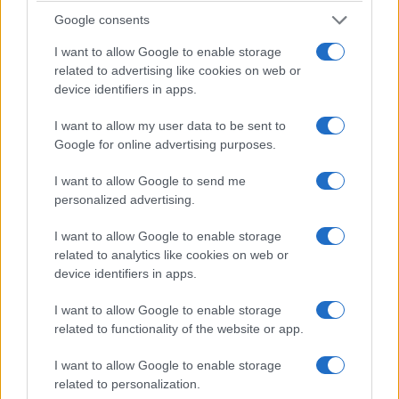
Google consents
I want to allow Google to enable storage
related to advertising like cookies on web or
device identifiers in apps.
I want to allow my user data to be sent to
Google for online advertising purposes.
I want to allow Google to send me
ΑΝΑΚΟΙΝΩΣΗ Το Διοικητικό Συμβούλιο της ΕΣΗΕΑ αποφάσισε
personalized advertising.
την κήρυξη 4ωρης στάσης εργασίας τη Δευτέρα, 13
Δεκεμβρίου, από τις 11.00’ έως τις 15.00’, για όλους τους
I want to allow Google to enable storage
δημοσιογράφους που εργάζονται στην εφημερίδα «ΑΥΓΗ» και
related to analytics like cookies on web or
στην ιστοσελίδα «avgi.gr», προκειμένου να διεξαχθεί
device identifiers in apps.
συνέλευσή τους για κρίσιμα …
Διαβάστε Περισσότερα...
I want to allow Google to enable storage
related to functionality of the website or app.
ΑΝΗΚΕΙ ΣΤΗΝ ΚΑΤΗΓΟΡΙΑ:
,
INTERNET
ΑΝΑΚΟΙΝΩΣΕΙΣ
I want to allow Google to enable storage
related to personalization.
ΕΠΙΣΗΜΑΣΜΕΝΟ ΜΕ:
,
,