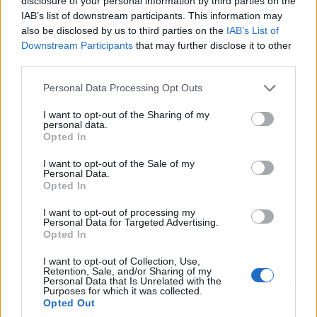
disclosure of your personal information by third parties on the
π.μ. της Παρασκευής 9 Αυγούστου έως τις 6 π.μ. του
IAB’s list of downstream participants. This information may
Σαββάτου 10 Αυγούστου, στην εφημερίδα «Η ΑΥΓΗ» και στην
also be disclosed by us to third parties on the
IAB’s List of
ιστοσελίδα «avgi.gr», διεκδικώντας: …
Διαβάστε Περισσότερα...
Downstream Participants
that may further disclose it to other
third parties.
Please note that this website/app uses one or more Google
Personal Data Processing Opt Outs
ΑΝΗΚΕΙ ΣΤΗΝ ΚΑΤΗΓΟΡΙΑ:
,
,
INTERNET
ΑΝΑΚΟΙΝΩΣΕΙΣ
services and may gather and store information including but
ΕΦΗΜΕΡΙΔΕΣ
not limited to your visit or usage behaviour. You may click to
I want to opt-out of the Sharing of my
personal data.
grant or deny consent to Google and its third-party tags to
Opted In
ΕΠΙΣΗΜΑΣΜΕΝΟ ΜΕ:
,
,
,
"ΑΥΓΗ"
AVGI.GR
ΕΠΗΕΑ
ΕΣΗΕΑ
use your data for below specified purposes in below Google
consent section.
I want to opt-out of the Sale of my
Personal Data.
Opted In
I want to opt-out of processing my
Personal Data for Targeted Advertising.
Η ΕΣΗΕΑ (ΝΔ-ΣΥΡΙΖΑ) ζητάει
Opted In
συνάντηση με τον Τσίπρα για την
I want to opt-out of Collection, Use,
“Αυγή”
Retention, Sale, and/or Sharing of my
Personal Data that Is Unrelated with the
Purposes for which it was collected.
10/12/2021
Opted Out