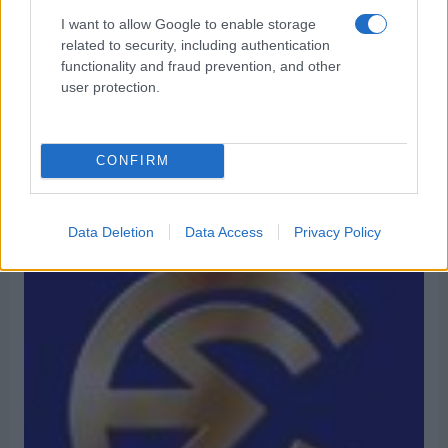
"ΑΥΓΗ"
AVGI.GR
ΑΛΕΞΗΣ ΤΣΙΠΡΑΣ
I want to allow Google to enable storage
related to security, including authentication
functionality and fraud prevention, and other
user protection.
Νέα τετράωρη στάση εργασίας στην
“Αυγή” και στο avgi.gr
CONFIRM
06/07/2021
Data Deletion
Data Access
Privacy Policy