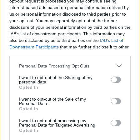
opt-out request is processed you may continue seeing
ΑΙΧΜΕΣ: Και άλλες αποχωρήσεις και
interest-based ads based on personal information utilized by
άλλες συμφωνίες
us or personal information disclosed to third parties prior to
your opt-out. You may separately opt-out of the further
Το Καλοκαίρι αυτό στα ΜΜΕ θυμίζει αίθουσα αφίξεων και
disclosure of your personal information by third parties on the
αναχωρήσεων αεροδρομίου. Άλλοι γνωρίζουν τον προορισμό
IAB’s list of downstream participants. This information may
τους και άλλοι αλλάζουν πορεία, ενώ έχουν ξεκινήσει για
also be disclosed by us to third parties on the
IAB’s List of
άλλου καταλήγουν σε άλλο σημείο. Η κινητικότητα είναι
Downstream Participants
that may further disclose it to other
συνάρτηση πολλών παραγόντων, ορισμένοι εκ των οποίων
third parties.
δεν είναι ορατοί προς το παρόν. Λέγεται πως ο Ιβάν Σαββίδης
Please note that this website/app uses one or more Google
τα βρήκε με την κυβέρνηση, […]
Personal Data Processing Opt Outs
services and may gather and store information including but
not limited to your visit or usage behaviour. You may click to
I want to opt-out of the Sharing of my
personal data.
grant or deny consent to Google and its third-party tags to
Opted In
use your data for below specified purposes in below Google
consent section.
I want to opt-out of the Sale of my
Personal Data.
Opted In
I want to opt-out of processing my
Personal Data for Targeted Advertising.
Opted In