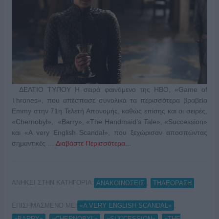
ΔΕΛΤΙΟ ΤΥΠΟΥ Η σειρά φαινόμενο της HBO, «Game of
Thrones», που απέσπασε συνολικά τα περισσότερα βραβεία
Emmy στην 71η Τελετή Απονομής, καθώς επίσης και οι σειρές,
«Chernobyl», «Barry», «The Handmaid’s Tale», «Succession»
και «Α very English Scandal», που ξεχώρισαν αποσπώντας
σημαντικές …
Διαβάστε Περισσότερα...
ΑΝΗΚΕΙ ΣΤΗΝ ΚΑΤΗΓΟΡΙΑ:
,
ΑΝΑΚΟΙΝΩΣΕΙΣ
ΤΗΛΕΟΡΑΣΗ
ΕΠΙΣΗΜΑΣΜΕΝΟ ΜΕ:
,
«A VERY ENGLISH SCANDAL»
,
,
,
«BARRY»
«CHERNOBYL»
«SUCCESSION»
«THE