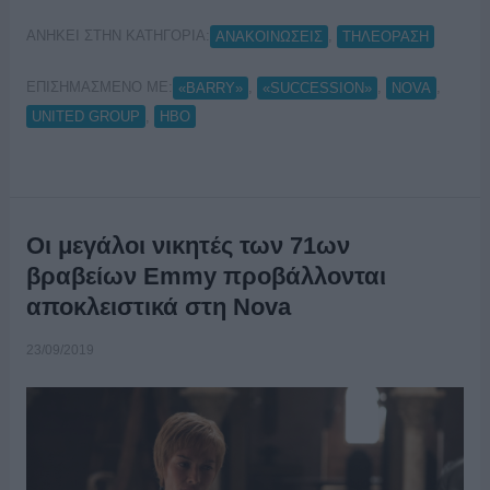
ΑΝΗΚΕΙ ΣΤΗΝ ΚΑΤΗΓΟΡΙΑ:
,
ΑΝΑΚΟΙΝΩΣΕΙΣ
ΤΗΛΕΟΡΑΣΗ
ΕΠΙΣΗΜΑΣΜΕΝΟ ΜΕ:
,
,
,
«BARRY»
«SUCCESSION»
NOVA
,
UNITED GROUP
ΗΒΟ
Οι μεγάλοι νικητές των 71ων
βραβείων Emmy προβάλλονται
αποκλειστικά στη Nova
23/09/2019