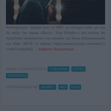
Κυκλοφόρησε σήμερα από το HBO, το επίσημο trailer για την
4η σεζόν της σειράς «Barry». Στην Ελλάδα ο 4ος κύκλος θα
προβληθεί αποκλειστικά στα κανάλια της Nova (Novacinema4)
τον Μάιο. ΔΕΙΤΕ το τρέιλερ: https://www.youtube.com/watch?
v=xW7Ld5iwRnQ …
Διαβάστε Περισσότερα...
ΑΝΗΚΕΙ ΣΤΗΝ ΚΑΤΗΓΟΡΙΑ:
,
,
STREAMING
ΣΕΙΡΕΣ
ΤΗΛΕΟΡΑΣΗ
ΕΠΙΣΗΜΑΣΜΕΝΟ ΜΕ:
,
,
«BARRY»
HBO
NOVA