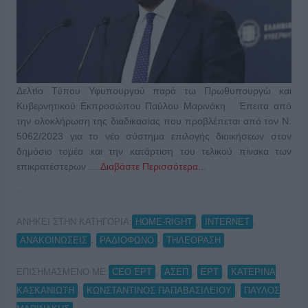
Δελτίο Τύπου Υφυπουργού παρά τω Πρωθυπουργώ και
Κυβερνητικού Εκπροσώπου Παύλου Μαρινάκη Έπειτα από
την ολοκλήρωση της διαδικασίας που προβλέπεται από τον Ν.
5062/2023 για το νέο σύστημα επιλογής διοικήσεων στον
δημόσιο τομέα και την κατάρτιση του τελικού πίνακα των
επικρατέστερων …
Διαβάστε Περισσότερα...
ΑΝΗΚΕΙ ΣΤΗΝ ΚΑΤΗΓΟΡΙΑ:
,
,
HOME-RIGHT
INTERNET
,
,
ΑΝΑΚΟΙΝΩΣΕΙΣ
ΡΑΔΙΟΦΩΝΟ
ΤΗΛΕΟΡΑΣΗ
ΕΠΙΣΗΜΑΣΜΕΝΟ ΜΕ:
,
,
,
CEO ΕΡΤ
ΑΣΕΠ
ΕΡΤ
ΚΑΤΕΡΙΝΑ
,
,
ΚΑΣΚΑΝΙΩΤΗ
ΚΩΝΣΤΑΝΤΙΝΟΣ ΠΑΠΑΒΑΣΙΛΕΙΟΥ
ΠΑΥΛΟΣ