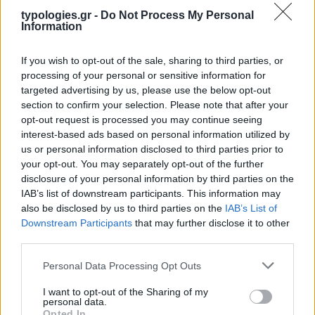
typologies.gr -
Do Not Process My Personal
Information
If you wish to opt-out of the sale, sharing to third parties, or
processing of your personal or sensitive information for
targeted advertising by us, please use the below opt-out
section to confirm your selection. Please note that after your
opt-out request is processed you may continue seeing
interest-based ads based on personal information utilized by
ΑΙΧΜΕΣ
us or personal information disclosed to third parties prior to
your opt-out. You may separately opt-out of the further
disclosure of your personal information by third parties on the
ΑΙΧΜΕΣ: Και άλλες αποχωρήσεις και
IAB’s list of downstream participants. This information may
άλλες συμφωνίες
also be disclosed by us to third parties on the
IAB’s List of
Downstream Participants
that may further disclose it to other
Το Καλοκαίρι αυτό στα ΜΜΕ θυμίζει αίθουσα αφίξεων και
third parties.
αναχωρήσεων αεροδρομίου. Άλλοι γνωρίζουν τον προορισμό
τους και άλλοι αλλάζουν πορεία, ενώ έχουν ξεκινήσει για
Please note that this website/app uses one or more Google
Personal Data Processing Opt Outs
άλλου καταλήγουν σε άλλο σημείο. Η κινητικότητα είναι
services and may gather and store information including but
συνάρτηση πολλών παραγόντων, ορισμένοι εκ των οποίων
not limited to your visit or usage behaviour. You may click to
I want to opt-out of the Sharing of my
personal data.
δεν είναι ορατοί προς το παρόν. Λέγεται πως ο Ιβάν Σαββίδης
grant or deny consent to Google and its third-party tags to
Opted In