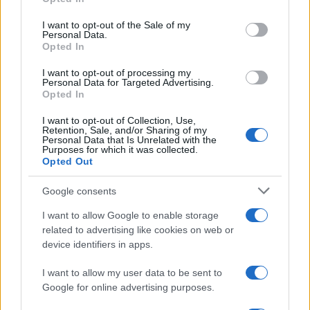
τα βρήκε με την κυβέρνηση, […]
use your data for below specified purposes in below Google
consent section.
I want to opt-out of the Sale of my
Personal Data.
Opted In
I want to opt-out of processing my
Personal Data for Targeted Advertising.
Opted In
I want to opt-out of Collection, Use,
Retention, Sale, and/or Sharing of my
Personal Data that Is Unrelated with the
Purposes for which it was collected.
Opted Out
Google consents
I want to allow Google to enable storage
related to advertising like cookies on web or
device identifiers in apps.
I want to allow my user data to be sent to
Google for online advertising purposes.