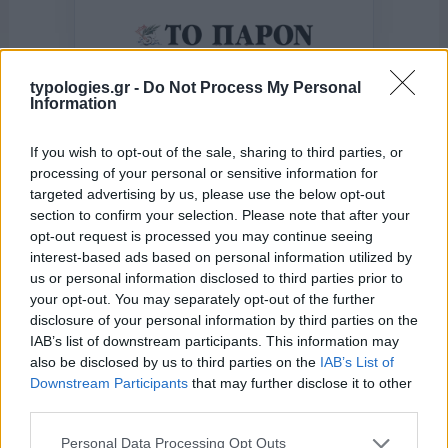
της Ζωής μας
typologies.gr -
Do Not Process My Personal
Οι άνθρωποι, οι αυθεντικές ιστορίες,
Information
το ελληνικό καλοκαίρι και ένας
πολιτισμός που μας ενώνει κάθε μέρα.
If you wish to opt-out of the sale, sharing to third parties, or
processing of your personal or sensitive information for
ΟΣΑ ΧΡΕΙΑΖΕΣΑΙ
targeted advertising by us, please use the below opt-out
ΓΙΑ ΤΟ ΚΑΛΟΚΑΙΡΙ ΣΟΥ →
section to confirm your selection. Please note that after your
opt-out request is processed you may continue seeing
interest-based ads based on personal information utilized by
us or personal information disclosed to third parties prior to
your opt-out. You may separately opt-out of the further
disclosure of your personal information by third parties on the
ΤΟ ΠΑΡΟΝ ΤΗΣ ΚΥΡΙΑΚΗΣ
IAB’s list of downstream participants. This information may
also be disclosed by us to third parties on the
IAB’s List of
Downstream Participants
that may further disclose it to other
third parties.
Please note that this website/app uses one or more Google
Personal Data Processing Opt Outs