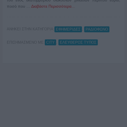
του ενός εκατομμυρίου διακοσίων χιλιάδων περίπου ευρώ,
ποσό που …
Διαβάστε Περισσότερα...
ΑΝΗΚΕΙ ΣΤΗΝ ΚΑΤΗΓΟΡΙΑ:
,
ΕΦΗΜΕΡΙΔΕΣ
ΡΑΔΙΟΦΩΝΟ
ΕΠΙΣΗΜΑΣΜΕΝΟ ΜΕ:
,
CITY
ΕΛΕΥΘΕΡΟΣ ΤΥΠΟΣ