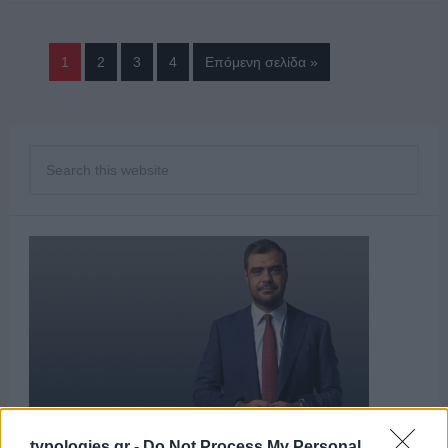
1
2
3
4
Επόμενη σελίδα »
typologies.gr -
Do Not Process My Personal