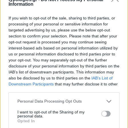
Information
If you wish to opt-out of the sale, sharing to third parties, or
ΑΙΧΜΕΣ
processing of your personal or sensitive information for
targeted advertising by us, please use the below opt-out
ΑΙΧΜΕΣ: Καλοκαίρι ανατροπών
section to confirm your selection. Please note that after your
opt-out request is processed you may continue seeing
Είναι ένα Καλοκαίρι μεγάλων ανατροπών. Ορισμένες εξ
interest-based ads based on personal information utilized by
us or personal information disclosed to third parties prior to
αυτών, είναι δομικές στο χώρο της τηλεόρασης και άλλες
your opt-out. You may separately opt-out of the further
σχετίζονται με την προσπάθεια ανακατανομής της ισχύος και
disclosure of your personal information by third parties on the
τις φιλοδοξίες των δημοσιογράφων και των παρουσιαστών. Οι
IAB’s list of downstream participants. This information may
αλλαγές και οι ανατροπές δεν φαίνεται να έχουν τελειώσει.
also be disclosed by us to third parties on the
IAB’s List of
Αντιθέτως θα συνεχιστούν και θα προκαλέσουν και νέες
Downstream Participants
that may further disclose it to other
εκπλήξεις.
third parties.
Please note that this website/app uses one or more Google
Personal Data Processing Opt Outs
services and may gather and store information including but
not limited to your visit or usage behaviour. You may click to
I want to opt-out of the Sharing of my
personal data.
grant or deny consent to Google and its third-party tags to
Opted In
use your data for below specified purposes in below Google