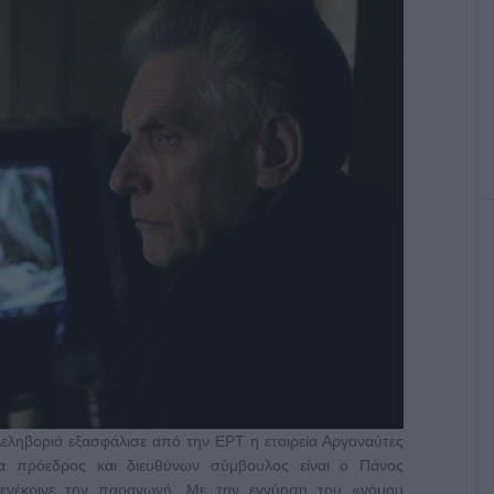
ηβοριά εξασφάλισε από την ΕΡΤ η εταιρεία Αργοναύτες
ία πρόεδρος και διευθύνων σύμβουλος είναι ο Πάνος
νέκρινε την παραγωγή. Με την εγγύηση του «νόμου