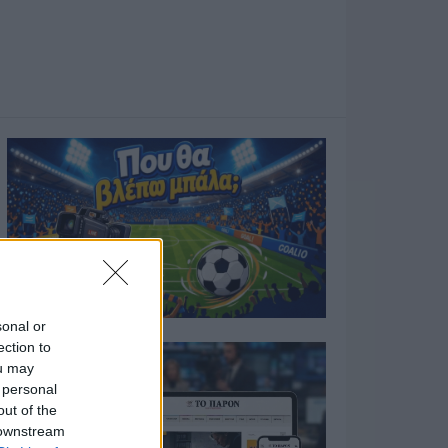
sonal or
ection to
ou may
 personal
out of the
 downstream