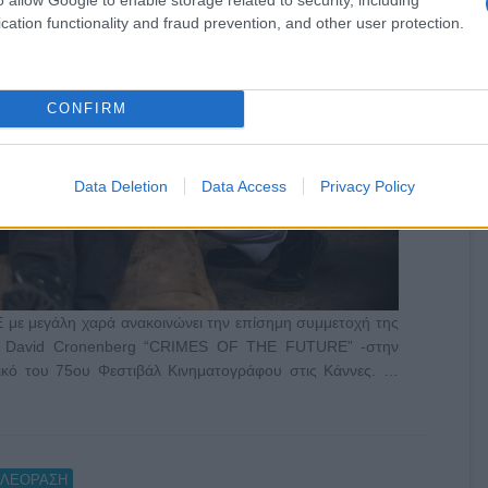
cation functionality and fraud prevention, and other user protection.
CONFIRM
Data Deletion
Data Access
Privacy Policy
ε μεγάλη χαρά ανακοινώνει την επίσημη συμμετοχή της
του David Cronenberg “CRIMES OF THE FUTURE” -στην
ικό του 75ου Φεστιβάλ Κινηματογράφου στις Κάννες. …
ΗΛΕΟΡΑΣΗ