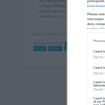
Στις Κάννες ταινίες γυρισμένες στην Ελλάδ
participants
Downstream 
ο νόμος 4487/2019 που είχε συντάξει ο π
έχοντας ήδη συστήσει με τον νόμο 4339/2
Please note
τερμάτισαν την …
Διαβάστε Περισσότερα...
information 
deny consent
in below Go
ΑΝΗΚΕΙ ΣΤΗΝ ΚΑΤΗΓΟΡΙΑ:
,
HOME-RIGHT
INT
Persona
ΕΠΙΣΗΜΑΣΜΕΝΟ ΜΕ:
,
"ΝΟΜΟΣ ΚΡΕΤΣΟΥ"
APP
,
,
,
FUTURE
DISNEY
ΕΚΟΜΕ
ΝΤΕΪΒΙΝΤ ΚΡΟ
I want t
Opted 
I want t
Opted 
I want 
Advertis
Opted 
I want t
of my P
was col