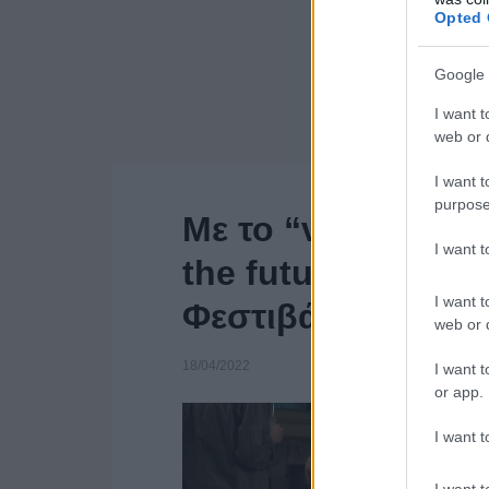
Opted 
Google 
I want t
web or d
I want t
purpose
Με το “νόμο Κρέτσ
I want 
the future” του Κ
I want t
Φεστιβάλ Καννών
web or d
18/04/2022
I want t
or app.
I want t
I want t