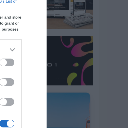
B’s List of
er and store
to grant or
ed purposes
Η ΣΤΗΛΗ ΜΑΣ