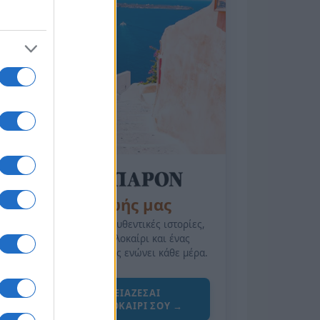
της Ζωής μας
Οι άνθρωποι, οι αυθεντικές ιστορίες,
το ελληνικό καλοκαίρι και ένας
πολιτισμός που μας ενώνει κάθε μέρα.
ΟΣΑ ΧΡΕΙΑΖΕΣΑΙ
ΓΙΑ ΤΟ ΚΑΛΟΚΑΙΡΙ ΣΟΥ →