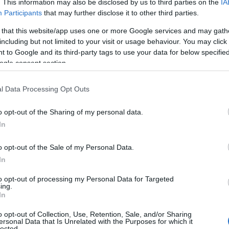
α με το "νόμο Κρέτσου"! Τον Αύγουστο του 2017 ψηφίστηκε
. This information may also be disclosed by us to third parties on the
IA
Participants
that may further disclose it to other third parties.
ρώην υφυπουργός Ψηφιακής Πολιτικής Λευτέρης Κρέτσος
015 το ΕΚΟΜΕ. Ήταν οι δύο καθοριστικές αποφάσεις που
 that this website/app uses one or more Google services and may gath
including but not limited to your visit or usage behaviour. You may click 
 to Google and its third-party tags to use your data for below specifi
ogle consent section.
,
ERNET
ΤΗΛΕΟΡΑΣΗ
l Data Processing Opt Outs
,
,
,
LE TV
BLONDE
COSMOTE TV
CRIMES OF THE
ΝΕΝΜΠΕΡΓΚ
o opt-out of the Sharing of my personal data.
In
o opt-out of the Sale of my Personal Data.
In
to opt-out of processing my Personal Data for Targeted
ing.
In
o opt-out of Collection, Use, Retention, Sale, and/or Sharing
ersonal Data that Is Unrelated with the Purposes for which it
lected.