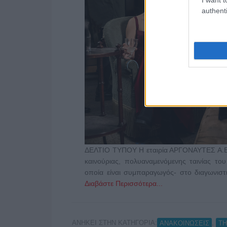
authenti
ΔΕΛΤΙΟ ΤΥΠΟΥ Η εταιρία ΑΡΓΟΝΑΥΤΕΣ Α.Ε μ
καινούριας, πολυαναμενόμενης ταινίας 
οποία είναι συμπαραγωγός- στο διαγωνιστ
Διαβάστε Περισσότερα...
ΑΝΗΚΕΙ ΣΤΗΝ ΚΑΤΗΓΟΡΙΑ:
,
ΑΝΑΚΟΙΝΩΣΕΙΣ
Τ